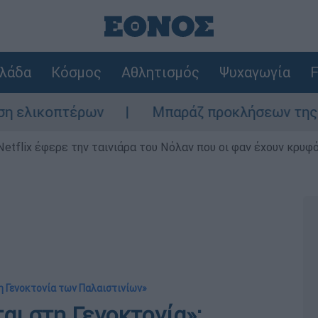
λάδα
Κόσμος
Αθλητισμός
Ψυχαγωγία
F
τέρων
Μπαράζ προκλήσεων της Άγκυρας στο
Netflix έφερε την ταινιάρα του Νόλαν που οι φαν έχουν κρυφό
η Γενοκτονία των Παλαιστινίων»
αι στη Γενοκτονία»: