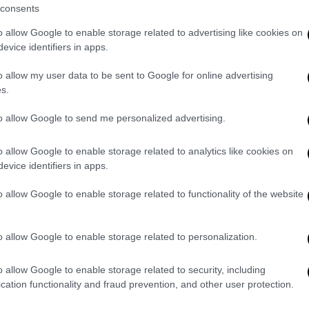
στη Γενοκτονία των
consents
o allow Google to enable storage related to advertising like cookies on
evice identifiers in apps.
 των οργανώσεων, των αλληλέγγυων και του
η της παρουσίας των αξιωματούχων της
o allow my user data to be sent to Google for online advertising
ης Συναγωγής αποτελεί τιμή για κάθε
s.
ερο και δημοκρατικό άνθρωπο.
to allow Google to send me personalized advertising.
φαση της ΕΛ.ΑΣ για απαγόρευση των
λωσης της διαμαρτυρίας από την Ισραηλινή
o allow Google to enable storage related to analytics like cookies on
evice identifiers in apps.
εναντίον μιας θρησκευτικής και
ηση εκφοβισμού, ότι θα δημιουργηθούν
o allow Google to enable storage related to functionality of the website
κενό.
καμε και διαδηλώσαμε σήμερα το πρωί,
για
o allow Google to enable storage related to personalization.
τον παλαιστινιακό λαό, να ενώσουμε τις
δες κόσμου που θα βγουν το βράδυ στην
o allow Google to enable storage related to security, including
cation functionality and fraud prevention, and other user protection.
ζητώντας να τερματιστεί η γενοκτονία και
ήθειας στην Παλαιστίνη, σε ενίσχυση της