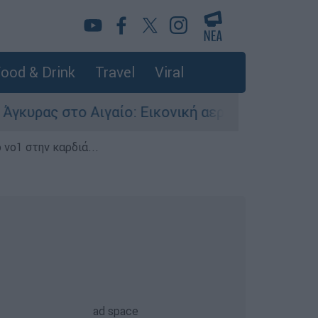
ood & Drink
Travel
Viral
 Αιγαίο: Εικονική αερομαχία ανάμεσα σε ελληνι
 νο1 στην καρδιά...