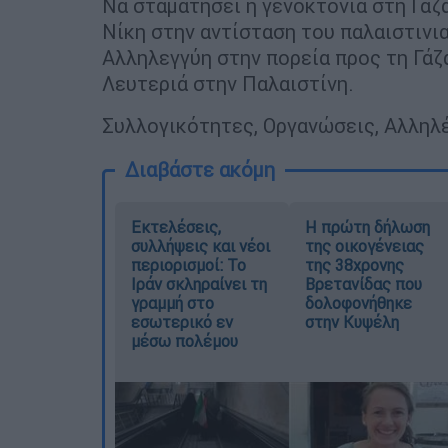
Να σταματήσει η γενοκτονία στη Γάζ
Νίκη στην αντίσταση του παλαιστινι
Αλληλεγγύη στην πορεία προς τη Γάζ
Λευτεριά στην Παλαιστίνη.
Συλλογικότητες, Οργανώσεις, Αλληλ
Διαβάστε ακόμη
Εκτελέσεις,
Η πρώτη δήλωση
συλλήψεις και νέοι
της οικογένειας
περιορισμοί: Το
της 38χρονης
Ιράν σκληραίνει τη
Βρετανίδας που
γραμμή στο
δολοφονήθηκε
εσωτερικό εν
στην Κυψέλη
μέσω πολέμου