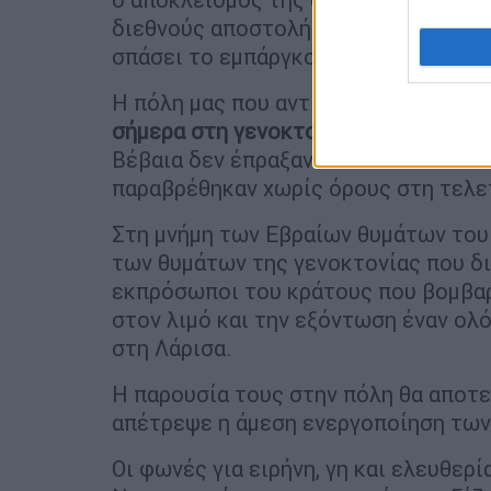
διεθνούς αποστολής March to Gaza πο
σπάσει το εμπάργκο προς τη Γάζα.
Η πόλη μας που αντιστάθηκε στο Ολ
σήμερα στη γενοκτονία των Παλαιστι
Βέβαια δεν έπραξαν το ίδιο και οι 
παραβρέθηκαν χωρίς όρους στη τελε
Στη μνήμη των Εβραίων θυμάτων το
των θυμάτων της γενοκτονίας που δι
εκπρόσωποι του κράτους που βομβαρδ
στον λιμό και την εξόντωση έναν ολό
στη Λάρισα.
Η παρουσία τους στην πόλη θα αποτε
απέτρεψε η άμεση ενεργοποίηση των
Οι φωνές για ειρήνη, γη και ελευθερί