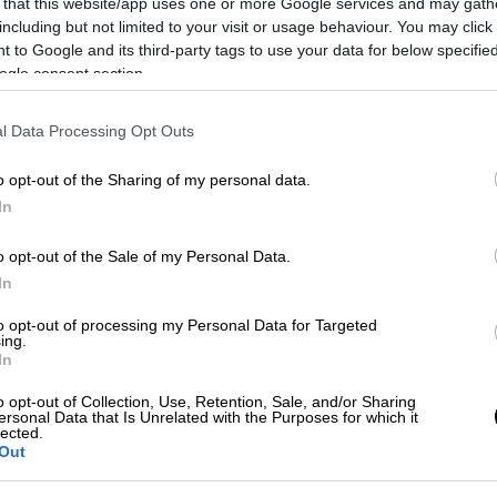
 that this website/app uses one or more Google services and may gath
υγκεντρώθηκε σε κεντρικό σημείο της
including but not limited to your visit or usage behaviour. You may click 
μη του Ολοκαυτώματος των Εβραίων
 to Google and its third-party tags to use your data for below specifi
ogle consent section.
ύτωμα στην
Παλαιστίνη
».
l Data Processing Opt Outs
o opt-out of the Sharing of my personal data.
In
 Παλαιστίνη - Τα ΜΑΤ έστησαν φραγμό
οπισθοχώρησαν
o opt-out of the Sale of my Personal Data.
In
to opt-out of processing my Personal Data for Targeted
ing.
ρουσία των αξιωματούχων
της ισραηλινής
In
ρευσε να τη συγκέντρωση, που θα
o opt-out of Collection, Use, Retention, Sale, and/or Sharing
διεθνούς ημέρας δράσης ενάντια στη
ersonal Data that Is Unrelated with the Purposes for which it
lected.
Out