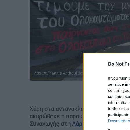
Do Not Pr
Λάρισα/Yannis Androulidakis/Facebook
If you wish 
sensitive in
confirm you
Προσθέστε
continue se
information 
Χάρη στα αντανακλαστικά που επέδει
further disc
participants
ακυρώθηκε η παρουσία αξιωματούχων
Downstream 
Συναγωγής στη
Λάρισα
.