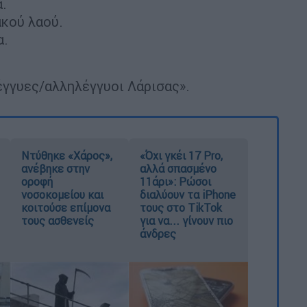
α.
ακού λαού.
α.
έγγυες/αλληλέγγυοι Λάρισας».
Ντύθηκε «Χάρος»,
«Όχι γκέι 17 Pro,
ανέβηκε στην
αλλά σπασμένο
οροφή
11άρι»: Ρώσοι
νοσοκομείου και
διαλύουν τα iPhone
κοιτούσε επίμονα
τους στο TikTok
τους ασθενείς
για να... γίνουν πιο
άνδρες