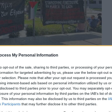
ocess My Personal Information
to opt-out of the sale, sharing to third parties, or processing of your per
formation for targeted advertising by us, please use the below opt-out s
r selection. Please note that after your opt-out request is processed y
 το ΕΘΝΟΣ στη Google
eing interest-based ads based on personal information utilized by us or
disclosed to third parties prior to your opt-out. You may separately opt-
ξαν απλοί πολίτες και συλλογικότητες
losure of your personal information by third parties on the IAB’s list of
. This information may also be disclosed by us to third parties on the
IA
 της ισραηλινής πρεσβείας
στα εγκαίνια
Participants
that may further disclose it to other third parties.