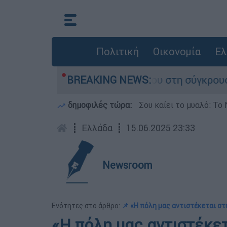
Πολιτική
Οικονομία
Ελ
γο που έχασε τη ζωή του στη σύγκρουση ελικοπ
BREAKING NEWS:
δημοφιλές τώρα:
Σου καίει το μυαλό: Το 
┋
Ελλάδα
┋
15.06.2025 23:33
Newsroom
Ενότητες στο άρθρο:
📌 «Η πόλη μας αντιστέκεται στ
«Η πόλη μας αντιστέκετ