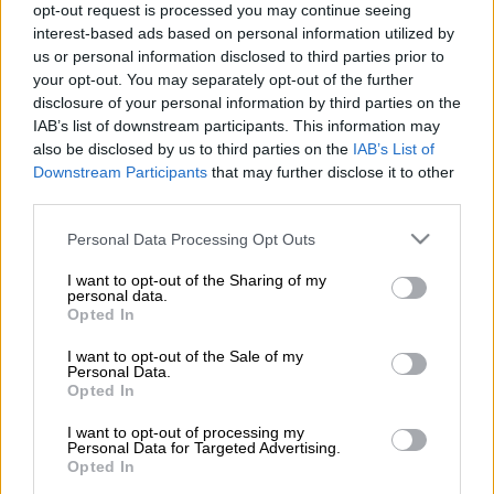
opt-out request is processed you may continue seeing
interest-based ads based on personal information utilized by
us or personal information disclosed to third parties prior to
(LATO KLODIAN / EUROKINISSI)
your opt-out. You may separately opt-out of the further
disclosure of your personal information by third parties on the
IAB’s list of downstream participants. This information may
Προσθέστε το ΕΘΝΟΣ στη Google
also be disclosed by us to third parties on the
IAB’s List of
Downstream Participants
that may further disclose it to other
Με την επιστροφή των εκδρομέων του
third parties.
τριημέρου του
Αγίου
Πνεύματος
επέτρεψε
Please note that this website/app uses one or more Google
Personal Data Processing Opt Outs
και η κίνηση στους δρόμους.
services and may gather and store information including but
not limited to your visit or usage behaviour. You may click to
I want to opt-out of the Sharing of my
Ήδη παρατηρούνται σημαντικά προβλήματα
personal data.
grant or deny consent to Google and its third-party tags to
Opted In
στην
κυκλοφορία των οχημάτων
στην
Εθνική
use your data for below specified purposes in below Google
consent section.
Οδό Αθηνών-Λαμίας,
στο ρεύμα προς
Αθήνα
,
I want to opt-out of the Sale of my
Personal Data.
λόγω σύγκρουσης μεταξύ φορτηγών στο
Opted In
ύψος της γέφυρας λυμάτων, στην περιοχή
I want to opt-out of processing my
της
Λυκόβρυσης
.
Personal Data for Targeted Advertising.
Opted In