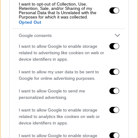
ΔΙΑΒΑΣΤΕ ΕΠΙΣΗΣ
I want to opt-out of Collection, Use,
Retention, Sale, and/or Sharing of my
Personal Data that Is Unrelated with the
Ελλάδα
|
10.06.2025 08:18
Purposes for which it was collected.
Opted Out
Θρίλερ με το νεκρό βρέθος στην
Πάρο: Σήμερα το πόρισμα του
Google consents
ιατροδικαστή
I want to allow Google to enable storage
related to advertising like cookies on web or
device identifiers in apps.
Δεν υπάρχουν αναφορές για σοβαρούς
I want to allow my user data to be sent to
Google for online advertising purposes.
τραυματισμούς, ωστόσο η κυκλοφορία έχει
σχεδόν παραλύσει στο συγκεκριμένο σημείο
I want to allow Google to send me
και οι οδηγοί καλούνται να επιδείξουν
personalized advertising.
υπομονή και να ακολουθούν τις οδηγίες της
I want to allow Google to enable storage
Τροχαίας
.
related to analytics like cookies on web or
device identifiers in apps.
ΔΕΙΤΕ LIVE ΤΗΝ ΚΙΝΗΣΗ ΣΤΟΥΣ ΔΡΟΜΟΥΣ
I want to allow Google to enable storage