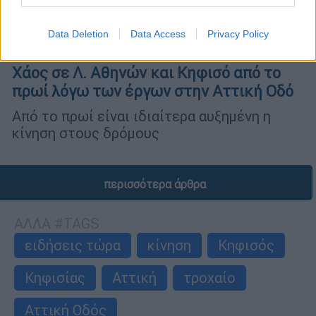
Data Deletion
Data Access
Privacy Policy
Ελλάδα
|
17.02.2026 08:15
Χάος σε Λ. Αθηνών και Κηφισό από το
πρωί λόγω των έργων στην Αττική Οδό
Από το πρωί είναι ιδιαίτερα αυξημένη η
κίνηση στους δρόμους
περισσότερα άρθρα
ΑΛΛΑ #TAGS
ειδήσεις τώρα
κίνηση
Κηφισός
Κηφισίας
Αττική
τροχαίο
Αττική Οδός