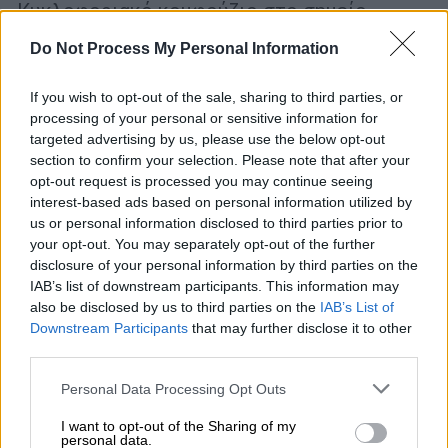
Κυκλοφοριακό κομφούζιο στο σημείο
Do Not Process My Personal Information
If you wish to opt-out of the sale, sharing to third parties, or
processing of your personal or sensitive information for
targeted advertising by us, please use the below opt-out
section to confirm your selection. Please note that after your
opt-out request is processed you may continue seeing
interest-based ads based on personal information utilized by
us or personal information disclosed to third parties prior to
your opt-out. You may separately opt-out of the further
disclosure of your personal information by third parties on the
IAB’s list of downstream participants. This information may
also be disclosed by us to third parties on the
IAB’s List of
Downstream Participants
that may further disclose it to other
third parties.
Ελλάδα
|
30.03.2026 07:56
Please note that this website/app uses one or more Google
Personal Data Processing Opt Outs
Με ουρές χιλιομέτρων ξεκινά η
services and may gather and store information including but
not limited to your visit or usage behaviour. You may click to
I want to opt-out of the Sharing of my
βδομάδα: «Κόλαση» ο Κηφισός - Πού
personal data.
grant or deny consent to Google and its third-party tags to