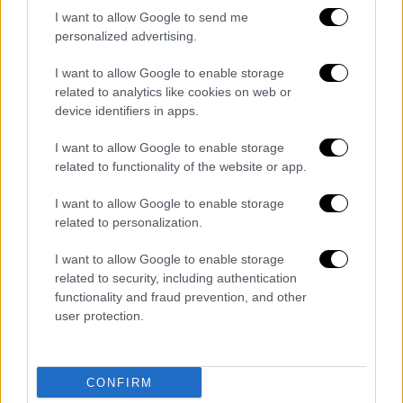
Κίνηση στους δρόμους: Καθυστερήσεις
I want to allow Google to send me
personalized advertising.
σε Κηφισό, Κηφισίας και Αττική Οδό -
Πού υπάρχουν προβλήματα
I want to allow Google to enable storage
related to analytics like cookies on web or
Kαταγράφονται αργές ταχύτητες στον
device identifiers in apps.
Κηφισό από τη Νέα Φιλαδέλφεια έως τα
ΚΤΕΛ και στα δύο ρεύματα κυκλοφορίας
I want to allow Google to enable storage
related to functionality of the website or app.
I want to allow Google to enable storage
related to personalization.
I want to allow Google to enable storage
related to security, including authentication
functionality and fraud prevention, and other
user protection.
CONFIRM