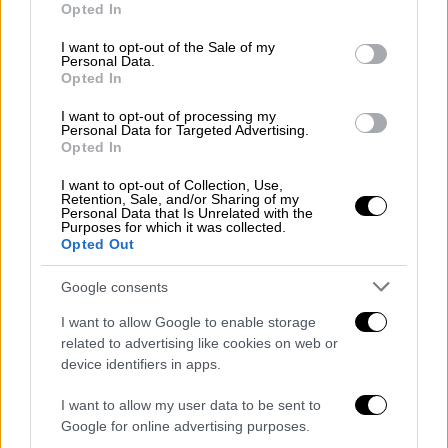
αλλού υπάρχουν καθυστερήσεις στην
Opted In
use your data for below specified purposes in below Google
Αττική
consent section.
I want to opt-out of the Sale of my
Personal Data.
Δείτε αναλυτικά
Opted In
I want to opt-out of processing my
Personal Data for Targeted Advertising.
Opted In
I want to opt-out of Collection, Use,
Retention, Sale, and/or Sharing of my
Personal Data that Is Unrelated with the
Purposes for which it was collected.
Opted Out
Google consents
I want to allow Google to enable storage
related to advertising like cookies on web or
device identifiers in apps.
I want to allow my user data to be sent to
Google for online advertising purposes.
Ελλάδα
|
13.03.2026 08:31