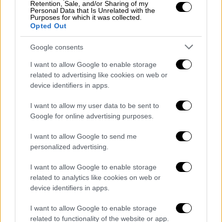
Retention, Sale, and/or Sharing of my
ανθρωποκτονίας με δόλο σε ήρεμη ψυχική
Personal Data that Is Unrelated with the
Purposes for which it was collected.
κατάσταση σε βάρος μέλους της
Opted Out
οικογένειας. Αξίζει να σημειωθεί ότι ο
κατηγορούμενος απολογήθηκε με δικηγόρο
Google consents
που του διόρισε η ανακρίτρια, καθώς αρχικά
I want to allow Google to enable storage
δεν είχε.
related to advertising like cookies on web or
device identifiers in apps.
Σύμφωνα με πληροφορίες, ο
I want to allow my user data to be sent to
κατηγορούμενος
αρνείται την ενοχή
του για
Google for online advertising purposes.
τον θάνατο της πρώην συντρόφου του.
I want to allow Google to send me
Επικαλείται την
ιατροδικαστική έκθεση
, η
personalized advertising.
οποία αναφέρει ότι ο θάνατος της γυναίκας
εκτιμάται μεταξύ 2:30 π.μ. και 10:00 π.μ. της
I want to allow Google to enable storage
επόμενης ημέρας.
related to analytics like cookies on web or
device identifiers in apps.
I want to allow Google to enable storage
related to functionality of the website or app.