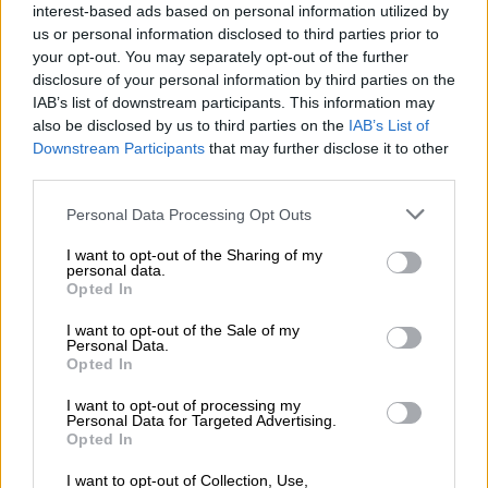
ανακρίτριας και εισαγγελέα για την απόφαση
interest-based ads based on personal information utilized by
σχετικά με την
προσωρινή του κράτηση
.
us or personal information disclosed to third parties prior to
your opt-out. You may separately opt-out of the further
disclosure of your personal information by third parties on the
ΔΙΑΒΑΣΤΕ ΕΠΙΣΗΣ
IAB’s list of downstream participants. This information may
also be disclosed by us to third parties on the
IAB’s List of
Ελλάδα
|
27.05.2025 17:47
Downstream Participants
that may further disclose it to other
Συνελήφθη 41χρονος για τη
third parties.
δολοφονία της 48χρονης στη Νέα
Please note that this website/app uses one or more Google
Personal Data Processing Opt Outs
Χαλκηδόνα
services and may gather and store information including but
not limited to your visit or usage behaviour. You may click to
I want to opt-out of the Sharing of my
personal data.
grant or deny consent to Google and its third-party tags to
Ελλάδα
|
29.05.2025 14:25
Opted In
use your data for below specified purposes in below Google
Αποπειράθηκε να αυτοκτονήσει ο
consent section.
I want to opt-out of the Sale of my
17χρονος Πολωνός που κατηγορείται
Personal Data.
Opted In
για τη δολοφονία ανήλικης
I want to opt-out of processing my
Personal Data for Targeted Advertising.
Opted In
Κατηγορείται για το
βαρύ κακούργημα
της
I want to opt-out of Collection, Use,