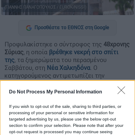
(ΓΙΑΝΝΗΣ ΠΑΝΑΓΟΠΟΥΛΟΣ / EUROKINISSI)
Προσθέστε το ΕΘΝΟΣ στη Google
Προφυλακίστηκε ο σύντροφος της
48χρονης
Σύριας
, η οποία
βρέθηκε νεκρή στο σπίτι
της
, τα ξημερώματα του περασμένου
Σαββάτου, στη
Νέα Χαλκηδόνα
. Ο
κατηγορούμενος αντιμετωπίζει την
κατηγορία της
ανθρωποκτονίας με δόλο
σε
ήρεμη ψυχική κατάσταση.
Do Not Process My Personal Information
Ο
κατηγορούμενος
, πρώην σύντροφος της
If you wish to opt-out of the sale, sharing to third parties, or
48χρονης γυναίκας, εμφανίστηκε ενώπιον
processing of your personal or sensitive information for
της 19ης τακτικής ανακρίτριας και του
targeted advertising by us, please use the below opt-out
section to confirm your selection. Please note that after your
εισαγγελέα. Αναμένεται η διάσκεψη μεταξύ
opt-out request is processed you may continue seeing