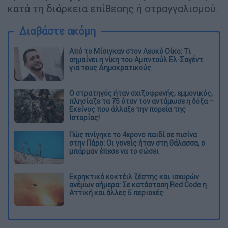
κατά τη διάρκεια επίθεσης ή στραγγαλισμού.
Διαβάστε ακόμη
Από το Μίσιγκαν στον Λευκό Οίκο: Τι
σημαίνει η νίκη του Αμπντούλ Ελ-Σαγέντ
για τους Δημοκρατικούς
O στρατηγός ήταν σχιζοφρενής, εμμονικός,
πλησίαζε τα 75 όταν τον αντάμωσε η δόξα –
Εκείνος που άλλαξε την πορεία της
Ιστορίας!
Πώς πνίγηκε το 4χρονο παιδί σε πισίνα
στην Πάρο: Οι γονείς ήταν στη θάλασσα, ο
μπάρμαν έπεσε να το σώσει
Εκρηκτικό κοκτέιλ ζέστης και ισχυρών
ανέμων σήμερα: Σε κατάσταση Red Code η
Αττική και άλλες 5 περιοχές