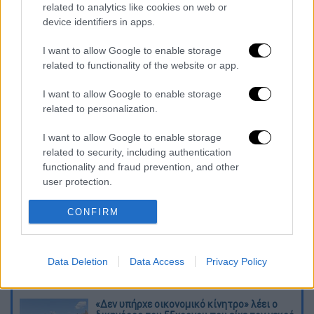
Να σημειωθεί ότι ο 55χρονος (Έλληνας) που
related to analytics like cookies on web or
κατηγορείται ως επικεφαλής της
device identifiers in apps.
εγκληματικής ομάδας είχε συλληφθεί τον
I want to allow Google to enable storage
περασμένο Φεβρουάριο στην Αλεξάνδρεια
related to functionality of the website or app.
Ημαθίας για ανάλογες πράξεις. Πληροφορίες
αναφέρουν ότι τότε κατηγορήθηκε για
I want to allow Google to enable storage
αδικήματα σε βαθμό πλημμελήματος και
related to personalization.
αφέθηκε ελεύθερος.
I want to allow Google to enable storage
related to security, including authentication
Διαβάστε ακόμη
functionality and fraud prevention, and other
user protection.
Kadebostany στο ethnos.gr: «Κάποτε
πίστευα ότι το να είσαι outsider ήταν
αδυναμία, τώρα το βλέπω ως δύναμη»
CONFIRM
«Χωρίς σκηνές και κουβέρτες σε ακραίες
θερμοκρασίες»: Σε δραματικές συνθήκες
Data Deletion
Data Access
Privacy Policy
χιλιάδες μετανάστες στη Θέουτα
«Δεν υπήρχε οικονομικό κίνητρο» λέει ο