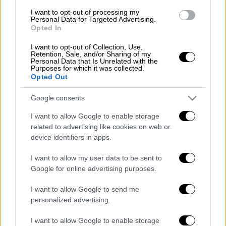
συσκευασίες των 15 λίτρων).
I want to opt-out of processing my
Personal Data for Targeted Advertising.
Συνολικά
συνελήφθησαν πέντε άτομα
, ενώ
Opted In
αναζητούνται άλλα δύο που περιλαμβάνονται
I want to opt-out of Collection, Use,
στη
δικογραφία
. Μεταξύ των συλληφθέντων
Retention, Sale, and/or Sharing of my
Personal Data that Is Unrelated with the
είναι ο 55χρονος φερόμενος ως "αρχηγός"
Purposes for which it was collected.
Opted Out
της σπείρας και η 51 ετών σύζυγός του
(ανάμεσα σε αυτούς που αναζητούνται
Google consents
βρίσκεται και ο 33χρονος γιος τους).
I want to allow Google to enable storage
Εις βάρος τους ασκήθηκε
κακουργηματική
related to advertising like cookies on web or
device identifiers in apps.
δίωξη για πλαστογραφία
με τη μορφή
νόθευσης, χρήση παραποιημένων σημάτων,
I want to allow my user data to be sent to
σύσταση οργάνωσης για τη διάπραξη
Google for online advertising purposes.
κακουργήματος κ.ά., ενώ παραπέμφθηκαν να
I want to allow Google to send me
απολογηθούν στην 6η τακτική ανακρίτρια
personalized advertising.
Θεσσαλονίκης.
I want to allow Google to enable storage