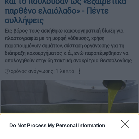
και το πουλούσαν ως «εξαιρετικά
παρθένο ελαιόλαδο» - Πέντε
συλλήψεις
Εις βάρος τους ασκήθηκε κακουργηματική δίωξη για
πλαστογραφία με τη μορφή νόθευσης, χρήση
παραποιημένων σημάτων, σύσταση οργάνωσης για τη
διάπραξη κακουργήματος κ.ά., ενώ παραπέμφθηκαν να
απολογηθούν στην 6η τακτική ανακρίτρια Θεσσαλονίκης
🕛 χρόνος ανάγνωσης: 1 λεπτό ┋
Do Not Process My Personal Information