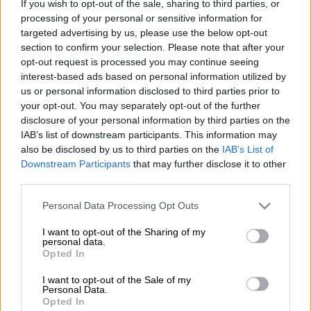
If you wish to opt-out of the sale, sharing to third parties, or
processing of your personal or sensitive information for
targeted advertising by us, please use the below opt-out
section to confirm your selection. Please note that after your
Intime News
opt-out request is processed you may continue seeing
interest-based ads based on personal information utilized by
us or personal information disclosed to third parties prior to
Προσθέστε το ΕΘΝΟΣ στη Google
your opt-out. You may separately opt-out of the further
disclosure of your personal information by third parties on the
IAB’s list of downstream participants. This information may
Μέλη σπείρας νόθευαν
ηλιέλαιο
και το
also be disclosed by us to third parties on the
IAB’s List of
πουλούσαν ως «εξαιρετικά παρθένο
Downstream Participants
that may further disclose it to other
ελαιόλαδο». Για την εξάρθρωση της σπείρας
third parties.
προηγήθηκε αστυνομική επιχείρηση στη
Please note that this website/app uses one or more Google
Personal Data Processing Opt Outs
Μενεμένη Θεσσαλονίκης
, όπου
services and may gather and store information including but
εντοπίστηκαν το παράνομο
not limited to your visit or usage behaviour. You may click to
I want to opt-out of the Sharing of my
personal data.
παρασκευαστήριο και χώροι προσωρινής
grant or deny consent to Google and its third-party tags to
Opted In
use your data for below specified purposes in below Google
αποθήκευσης του παράνομου εμπορεύματος.
consent section.
I want to opt-out of the Sale of my
Όπως έγινε γνωστό, κατασχέθηκαν πάνω από
Personal Data.
15 τόνοι νοθευμένων ελαίων (σε
Opted In