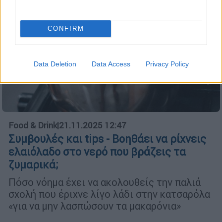
CONFIRM
Data Deletion
Data Access
Privacy Policy
Food & Drink
|
21.11.2025 12:47
Συμβουλές και tips - Βοηθάει να ρίχνεις
ελαιόλαδο στο νερό που βράζεις τα
ζυμαρικά;
Πόσο νόημα έχει να ακολουθείς την παλιά
σχολή που έριχνε λίγο λάδι στην κατσαρόλα
«για να μην λασπώσουν τα μακαρόνια»