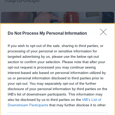
τούρτα-όνειρο
Do Not Process My Personal Information
If you wish to opt-out of the sale, sharing to third parties, or
processing of your personal or sensitive information for
targeted advertising by us, please use the below opt-out
section to confirm your selection. Please note that after your
opt-out request is processed you may continue seeing
interest-based ads based on personal information utilized by
us or personal information disclosed to third parties prior to
your opt-out. You may separately opt-out of the further
disclosure of your personal information by third parties on the
IAB’s list of downstream participants. This information may
Ελλάδα
|
19.02.2026 23:50
also be disclosed by us to third parties on the
IAB’s List of
Ημαθία: Νόθευαν τόνους ηλιέλαιου και
Downstream Participants
that may further disclose it to other
το πουλούσαν σε Ελλάδα και Γερμανία
third parties.