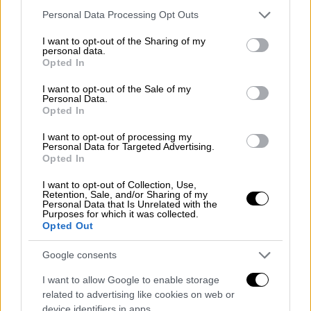
ως «εξαιρετικά παρθένο»
Please note that this website/app uses one or more Google
Personal Data Processing Opt Outs
Τα τελευταία έξι χρόνια σε Ελλάδα και
services and may gather and store information including but
Γερμανία διακίμησαν περίπου 700 τόνους
not limited to your visit or usage behaviour. You may click to
I want to opt-out of the Sharing of my
personal data.
grant or deny consent to Google and its third-party tags to
νοθευμένου ελαιόλαδου, με τη ζημιά σε
Opted In
use your data for below specified purposes in below Google
βάρος των καταναλωτών να ανέρχεται σε
consent section.
I want to opt-out of the Sale of my
3,4 εκατομμύρια ευρώ
Personal Data.
Opted In
I want to opt-out of processing my
Personal Data for Targeted Advertising.
Opted In
I want to opt-out of Collection, Use,
Retention, Sale, and/or Sharing of my
Personal Data that Is Unrelated with the
Purposes for which it was collected.
Opted Out
Google consents
I want to allow Google to enable storage
related to advertising like cookies on web or
device identifiers in apps.