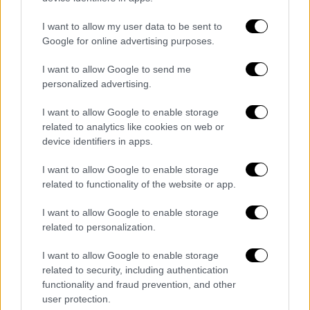
I want to allow my user data to be sent to
Google for online advertising purposes.
I want to allow Google to send me
personalized advertising.
I want to allow Google to enable storage
related to analytics like cookies on web or
Συνταγές
|
20.01.2026 15:20
device identifiers in apps.
Γιουβαρλάκια σούπα με αυγολέμονο -
Όλη η σπιτική θαλπωρή σε μια μπουκιά
I want to allow Google to enable storage
related to functionality of the website or app.
Συνταγή για ένα από τα πιο λατρευτά
αυγολεμονιασμένα πιάτα της ελληνικής
I want to allow Google to enable storage
related to personalization.
κουζίνας
I want to allow Google to enable storage
related to security, including authentication
functionality and fraud prevention, and other
user protection.