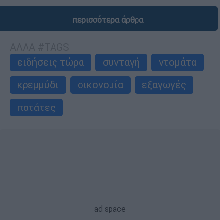
περισσότερα άρθρα
ΑΛΛΑ #TAGS
ειδήσεις τώρα
συνταγή
ντομάτα
κρεμμύδι
οικονομία
εξαγωγές
πατάτες