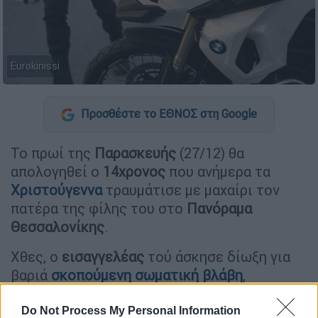
Eurokinissi
Προσθέστε το ΕΘΝΟΣ στη Google
Το πρωί της
Παρασκευής
(27/12) θα
απολογηθεί ο
14χρονος
που ανήμερα τα
Χριστούγεννα
τραυμάτισε με μαχαίρι τον
πατέρα της φίλης του στο
Πανόραμα
Θεσσαλονίκης
.
Χθες, ο
εισαγγελέας
τού άσκησε δίωξη για
βαριά
σκοπούμενη σωματική βλάβη
,
οπλοφορία και οπλοχρησία.
Do Not Process My Personal Information