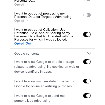
Πλημμύρισε το ΣΕΦ: Τεράστιες
Personal Data.
Opted In
ζημιές σε cube και γυμναστήριο -
Στον «αέρα» το ματς του Ολυμπιακού
I want to opt-out of processing my
Personal Data for Targeted Advertising.
απέναντι στο Λαύριο
Opted In
I want to opt-out of Collection, Use,
Retention, Sale, and/or Sharing of my
Personal Data that Is Unrelated with the
Purposes for which it was collected.
Ο 64χρονος μεταφέρθηκε στο νοσοκομείο
Opted Out
Άγιος Λουκάς και σήμερα ζήτησε να πάρει
εξιτήριο, παρά τις συστάσεις των γιατρών
Google consents
να παραμείνει.
I want to allow Google to enable storage
related to advertising like cookies on web or
device identifiers in apps.
I want to allow my user data to be sent to
Google for online advertising purposes.
I want to allow Google to send me
personalized advertising.