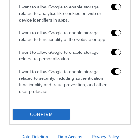
I want to allow Google to enable storage
related to analytics like cookies on web or
device identifiers in apps.
Η ανακοίνωση της αστυνομίας
I want to allow Google to enable storage
related to functionality of the website or app.
«Σύλληψη ανήλικου ημεδαπού για απόπειρα
ανθρωποκτονίας σε βάρος 64χρονου.
I want to allow Google to enable storage
related to personalization.
Από τις άμεσες και συντονισμένες
I want to allow Google to enable storage
ενέργειες αστυνομικών της Διεύθυνσης
related to security, including authentication
Άμεσης Δράσης εντοπίστηκε και συνελήφθη,
functionality and fraud prevention, and other
απογευματινές ώρες χθες (25-12-2024),
user protection.
ανήλικος ημεδαπός για απόπειρα
ανθρωποκτονίας σε βάρος 64χρονου.
CONFIRM
Ειδικότερα, όπως προέκυψε από την
αστυνομική έρευνα, μεσημβρινές ώρες την
25-12-2024 σε περιοχή της Θεσσαλονίκης, ο
Data Deletion
Data Access
Privacy Policy