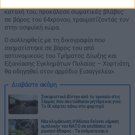
νεαρός με χρήση μαχαιριού που είχε στην
κατοχή του, προκάλεσε σωματικές βλάβες
σε βάρος του 64χρονου, τραυματίζοντάς τον
στην οσφυϊκή χώρα.
Ο συλληφθείς με τη δικογραφία που
σχηματίστηκε σε βάρος του από
αστυνομικούς του Τμήματος Δίωξης και
Εξιχνίασης Εγκλημάτων Πυλαίας – Χορτιάτη,
θα οδηγηθεί στον αρμόδιο Εισαγγελέα».
Διαβάστε ακόμη
Σοκαριστικό βίντεο από το τροχαίο στις
Σέρρες που σκοτώθηκαν μητέρα και γιος:
Το ΙΧ πέφτει πάνω στο φορτηγό
Νέα κλιμάκωση: Η Μόσχα δείχνει «άμεση
εμπλοκή» του ΝΑΤΟ σε επιθέσεις σε
ρωσικό έδαφος - Τα ονόματα και ο