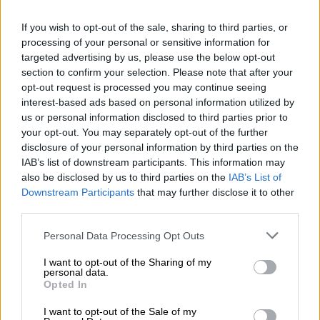
To χρονικό
If you wish to opt-out of the sale, sharing to third parties, or
Το περιστατικό συνέβη σε περιοχή του
processing of your personal or sensitive information for
Πανοράματος
, όταν μετά από
διαπληκτισμό
targeted advertising by us, please use the below opt-out
που είχε ο 64χρονος με την 16χρονη κόρη
section to confirm your selection. Please note that after your
opt-out request is processed you may continue seeing
του, το ανήλικο αγόρι του
επιτέθηκε με
interest-based ads based on personal information utilized by
μαχαίρι
τραυματίζοντάς τον στην οσφυϊκή
us or personal information disclosed to third parties prior to
χώρα.
your opt-out. You may separately opt-out of the further
disclosure of your personal information by third parties on the
IAB’s list of downstream participants. This information may
ΔΙΑΒΑΣΤΕ ΕΠΙΣΗΣ
also be disclosed by us to third parties on the
IAB’s List of
Downstream Participants
that may further disclose it to other
Ελλάδα
|
26.12.2024 13:45
third parties.
Κακοκαιρία Elena: Διακόπηκε η
Please note that this website/app uses one or more Google
Personal Data Processing Opt Outs
κυκλοφορία στην παραλιακή οδό
services and may gather and store information including but
Καλάμου – Ωρωπού
not limited to your visit or usage behaviour. You may click to
I want to opt-out of the Sharing of my
personal data.
grant or deny consent to Google and its third-party tags to
Opted In
use your data for below specified purposes in below Google
Αθλητισμός
|
26.12.2024 13:29
consent section.
I want to opt-out of the Sale of my