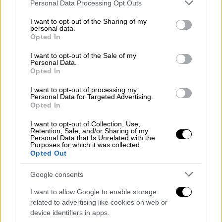
Λέσβος
Please note that this website/app uses one or more Google
Personal Data Processing Opt Outs
services and may gather and store information including but
Χίος
not limited to your visit or usage behaviour. You may click to
I want to opt-out of the Sharing of my
Ψαρά
personal data.
grant or deny consent to Google and its third-party tags to
Opted In
Σάμος
use your data for below specified purposes in below Google
Ικαρία
consent section.
I want to opt-out of the Sale of my
Personal Data.
Κρήτη
Opted In
⚠️ Χάρτης Πρόβλεψης Κινδύνου 🔥
I want to opt-out of processing my
Personal Data for Targeted Advertising.
για αύριο Τετάρτη 26/06:
Opted In
I want to opt-out of Collection, Use,
🟠 Πολύ υψηλός κίνδυνος 4️⃣ σε:
Retention, Sale, and/or Sharing of my
📍
#Αττική
& νότια
#Εύβοια
Personal Data that Is Unrelated with the
Purposes for which it was collected.
📍
#Λέσβο
#Χίο
#Ψαρά
#Σάμο
Opted Out
#Ικαρία
Google consents
📍
#Κρήτη
I want to allow Google to enable storage
🟡 Υψηλός κίνδυνος 3️⃣ σε αρκετές
related to advertising like cookies on web or
device identifiers in apps.
περιοχές