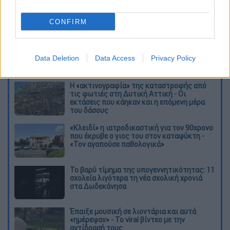
CONFIRM
καταχώρηση
Data Deletion
Data Access
Privacy Policy
Διαβάστε ακόμη
Η «ακτινογραφία» της καταστροφής από
τις φωτιές στη Δυτική Αττική - Οι
εκτάσεις που κάηκαν και η επόμενη μέρα
του δάσους
«Κλειδί» η ιατροδικαστική για τον 90χρονο
που έκρυβε ο γιος του στον καταψύκτη -
«Τον αγαπούσε παθολογικά»
Το βαρύ τίμημα της υπογεννητικότητας: 11
σχολεία λιγότερα τη νέα σχολική χρονιά
στα Δωδεκάνησα
Έπαιξε μουσική σε λιοντάρια και αυτά
«ημέρεψαν» - Το viral βίντεο με την
αντίδρασή τους