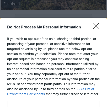
Eurokinissi
Προσθέστε το ΕΘΝΟΣ στη Google
Do Not Process My Personal Information
Πολύ υψηλός κίνδυνος
φωτιάς
(κατηγορία
κινδύνου 4) προβλέπεται σήμερα, Τετάρτη
If you wish to opt-out of the sale, sharing to third parties, or
processing of your personal or sensitive information for
(26/6) σε διάφορες περιοχές της χώρας,
targeted advertising by us, please use the below opt-out
σύμφωνα με το Χάρτη Πρόβλεψης Κινδύνου
section to confirm your selection. Please note that after your
Πυρκαγιάς που εκδίδει η Γενική Γραμματεία
opt-out request is processed you may continue seeing
Πολιτικής Προστασίας του υπουργείου
interest-based ads based on personal information utilized by
us or personal information disclosed to third parties prior to
Κλιματικής Κρίσης και Πολιτικής
your opt-out. You may separately opt-out of the further
Προστασίας (civilprotection.gov.gr).
disclosure of your personal information by third parties on the
IAB’s list of downstream participants. This information may
Σε επιφυλακή είναι οι εξής περιοχές:
also be disclosed by us to third parties on the
IAB’s List of
Downstream Participants
that may further disclose it to other
Αττική
third parties.
Νότια Εύβοια