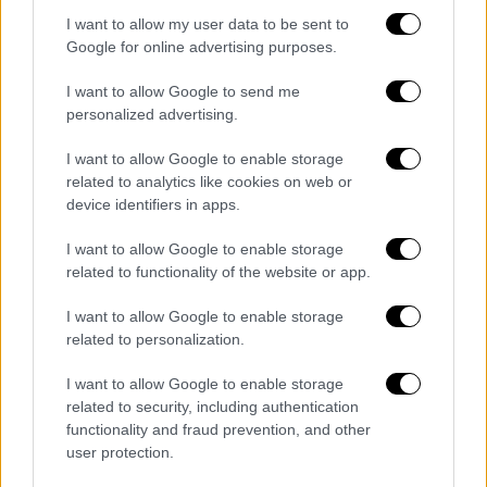
I want to allow my user data to be sent to
ℹ
Google for online advertising purposes.
https://t.co/rAEzmqBTXX
@GSCP_GR
I want to allow Google to send me
@112Greece
@hellenicpolice
personalized advertising.
pic.twitter.com/h6xyXubFNr
I want to allow Google to enable storage
— Πυροσβεστικό Σώμα
related to analytics like cookies on web or
(@pyrosvestiki)
June 25, 2024
device identifiers in apps.
I want to allow Google to enable storage
related to functionality of the website or app.
Τα σχολιά σας δημοσιεύονται άμεσα με δική σας ευθύνη. Το
ΕΘΝΟΣ θα παρεμβαίνει και τα προσβλητικά σχόλια θα
I want to allow Google to enable storage
διαγράφονται
related to personalization.
I want to allow Google to enable storage
related to security, including authentication
functionality and fraud prevention, and other
user protection.