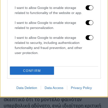
ιατρική βεβαίωση καλής υγείας
, σύμφωνα με
I want to allow Google to enable storage
τις κατευθυντήριες γραμμές της ASA, που
related to functionality of the website or app.
απαιτούν γνωμάτευση από ειδικούς
I want to allow Google to enable storage
γιατρούς σε θέματα διατροφικών
related to personalization.
διαταραχών.
I want to allow Google to enable storage
Προβληματισμός για τα πρότυπα
related to security, including authentication
functionality and fraud prevention, and other
Η υπόθεση έρχεται σε συνέχεια μπαράζ
user protection.
παρόμοιων απαγορεύσεων διαφημίσεων στη
Βρετανία
, με στόχο την καταπολέμηση της
προβολής μη ρεαλιστικών και δυνητικά
CONFIRM
επιβλαβών προτύπων σώματος.
Τον περασμένο Ιούλιο, μια διαφήμιση της
Data Deletion
Data Access
Privacy Policy
Marks & Spencer
αποσύρθηκε με το
σκεπτικό ότι το μοντέλο φαινόταν
υπερβολικά αδύνατο, ενώ ιδιαίτερη κριτική