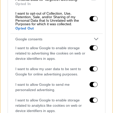
Ad watchdog slams Zara over
Opted In
‘unhealthily thin’ model photos
I want to opt-out of Collection, Use,
https://t.co/cn4fI52GUt
Retention, Sale, and/or Sharing of my
Personal Data that Is Unrelated with the
pic.twitter.com/KR6Jj6jcua
Purposes for which it was collected.
Opted Out
— The Independent (@Independent)
August 6, 2025
Google consents
I want to allow Google to enable storage
Η «απολογία» της εταιρείας
related to advertising like cookies on web or
device identifiers in apps.
Η Zara, από την πλευρά της, προχώρησε
άμεσα στην απόσυρση των εικόνων,
I want to allow my user data to be sent to
Google for online advertising purposes.
διευκρινίζοντας πως δεν είχε δεχτεί
καταγγελίες και ότι καμία φωτογραφία δεν
I want to allow Google to send me
είχε υποστεί ουσιαστική επεξεργασία
, πέρα
personalized advertising.
από μικρές παρεμβάσεις σε φωτισμό και
I want to allow Google to enable storage
χρώματα.
related to analytics like cookies on web or
device identifiers in apps.
Επίσης, ανέφερε ότι τα μοντέλα
διέθεταν