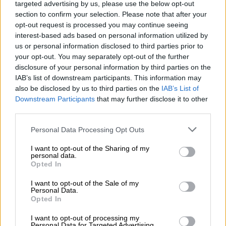
targeted advertising by us, please use the below opt-out
«υπερβολική αδυναμία».
section to confirm your selection. Please note that after your
opt-out request is processed you may continue seeing
Οι
διαφημίσεις
εμφανίστηκαν στην
interest-based ads based on personal information utilized by
εφαρμογή και τον ιστότοπο της Zara ως
us or personal information disclosed to third parties prior to
μέρος καρουζέλ εικόνων. Η πρώτη εικόνα
your opt-out. You may separately opt-out of the further
disclosure of your personal information by third parties on the
αφορούσε ένα κοντό φόρεμα, με την ASA να
IAB’s list of downstream participants. This information may
σημειώνει ότι
οι σκιές έκαναν τα πόδια του
also be disclosed by us to third parties on the
IAB’s List of
μοντέλου να φαίνονται «υπερβολικά λεπτά»,
Downstream Participants
that may further disclose it to other
ενώ η στάση του σώματός της δημιουργούσε
third parties.
παραμορφωμένες αναλογίες
.
Please note that this website/app uses one or more Google
Personal Data Processing Opt Outs
services and may gather and store information including but
Η δεύτερη διαφήμιση αφορούσε πουκάμισο
not limited to your visit or usage behaviour. You may click to
I want to opt-out of the Sharing of my
με βαθύ ντεκολτέ,
σε μια πόζα όπου οι
personal data.
grant or deny consent to Google and its third-party tags to
Opted In
κλείδες του μοντέλου προεξείχαν ιδιαίτερα
.
use your data for below specified purposes in below Google
consent section.
Η ASA έκρινε πως η εικόνα αυτή
I want to opt-out of the Sale of my
Personal Data.
«επικεντρώνεται με ανεύθυνο τρόπο στην
Opted In
ακραία αδυναμία».
I want to opt-out of processing my
Personal Data for Targeted Advertising.