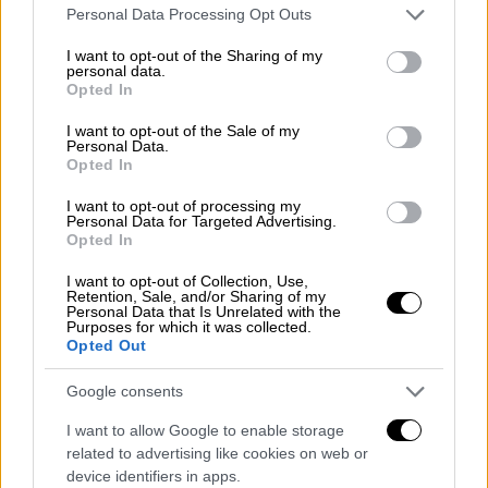
Please note that this website/app uses one or more Google
Personal Data Processing Opt Outs
services and may gather and store information including but
not limited to your visit or usage behaviour. You may click to
I want to opt-out of the Sharing of my
personal data.
grant or deny consent to Google and its third-party tags to
Opted In
use your data for below specified purposes in below Google
consent section.
I want to opt-out of the Sale of my
Personal Data.
Opted In
I want to opt-out of processing my
Personal Data for Targeted Advertising.
Opted In
I want to opt-out of Collection, Use,
Retention, Sale, and/or Sharing of my
Πολιτική
|
31.12.2025 21:42
Personal Data that Is Unrelated with the
Purposes for which it was collected.
Πρωτοχρονιά 2026: Οι ευχές και τα
Opted Out
μηνύματα των πολιτικών αρχηγών για
το νέο έτος
Google consents
Η πολιτική ηγεσία του τόπου έστειλε τις
I want to allow Google to enable storage
related to advertising like cookies on web or
δικές της ευχές και μηνύματα προς τους
device identifiers in apps.
πολίτες λίγες ώρες πριν την αλλαγή του