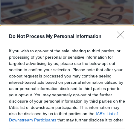
Do Not Process My Personal Information
If you wish to opt-out of the sale, sharing to third parties, or
processing of your personal or sensitive information for
targeted advertising by us, please use the below opt-out
Οικονομία
|
31.12.2025 21:58
section to confirm your selection. Please note that after your
Πρωτοχρονιάτικο «ποδαρικό» με
opt-out request is processed you may continue seeing
μειωμένο ΦΠΑ σε 24 νησιά - Ποια αφορά
interest-based ads based on personal information utilized by
us or personal information disclosed to third parties prior to
Η μείωση θα αφορά σε αγαθά και σε
your opt-out. You may separately opt-out of the further
υπηρεσίες - Ποιες είναι οι εξαιρέσεις και
disclosure of your personal information by third parties on the
αναλυτικά παραδείγματα
IAB’s list of downstream participants. This information may
also be disclosed by us to third parties on the
IAB’s List of
Downstream Participants
that may further disclose it to other
third parties.