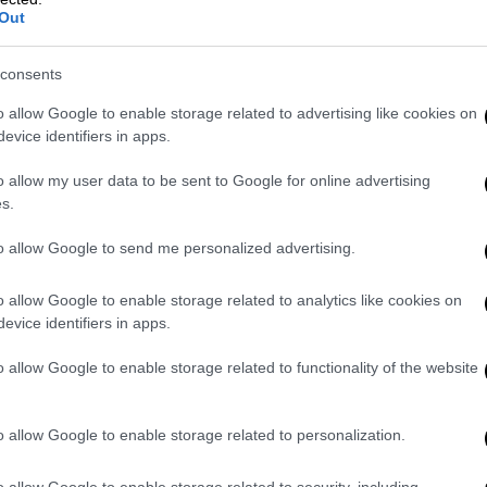
UNESCO
Out
Περίπου 132 κράτη ψήφισαν υπέρ της
επιστροφής των ΗΠΑ στην UNESCO
consents
o allow Google to enable storage related to advertising like cookies on
evice identifiers in apps.
o allow my user data to be sent to Google for online advertising
s.
to allow Google to send me personalized advertising.
Ελλάδα
|
30.06.2023 22:39
Επαναλειτουργεί από το Σάββατο
o allow Google to enable storage related to analytics like cookies on
ο Οδοντωτός - Ποια δρομολόγια θα
evice identifiers in apps.
εκτελούνται πάλι
o allow Google to enable storage related to functionality of the website
Αναλυτικά η ανακοίνωση
o allow Google to enable storage related to personalization.
o allow Google to enable storage related to security, including