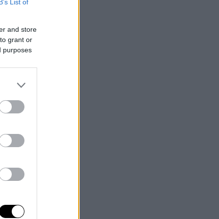
B’s List of
er and store
to grant or
ed purposes