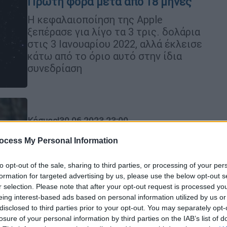
Πρώτη φορά μετά από 18 μήνες
H κεφαλαιοποίηση της Apple
ξεπέρασε για λίγο τα 3 τρις. δολάρια
στις 3 Ιανουαρίου 2022, αλλά έκλεισε
κάτω από το όριο αυτό στην ίδια
συνεδρίαση
Κόσμος
|
30.06.2023 23:00
Ρωσία: Η κυβέρνηση κάνει αύξηση
ocess My Personal Information
10,5% στους μισθούς των
στρατιωτικών
to opt-out of the sale, sharing to third parties, or processing of your per
formation for targeted advertising by us, please use the below opt-out s
Η απόφαση αυτή ανακοινώνεται
r selection. Please note that after your opt-out request is processed y
μέρες μετά την ανταρσία της
eing interest-based ads based on personal information utilized by us or
μισθοφορικής οργάνωσης Wagner
disclosed to third parties prior to your opt-out. You may separately opt-
losure of your personal information by third parties on the IAB’s list of