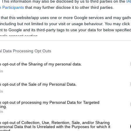
. This information may also be disclosed by us to third parties on the
IA
Participants
that may further disclose it to other third parties.
Κόσμος
|
30.06.2023 22:50
 that this website/app uses one or more Google services and may gath
Ο θάνατος του Ναέλ βυθίζει τη
including but not limited to your visit or usage behaviour. You may click 
 to Google and its third-party tags to use your data for below specifi
Γαλλία στο χάος για ακόμα ένα
ogle consent section.
24ωρο: Δεκάδες χιλιάδες
αστυνομικοί στους δρόμους και
l Data Processing Opt Outs
απαγόρευση κυκλοφορίας
Ο θάνατος του 17χρονου Ναέλ από
o opt-out of the Sharing of my personal data.
πυρά αστυνομικού έχει πυροδοτήσει
In
έντονες αντιδράσεις των πολιτών
o opt-out of the Sale of my Personal Data.
In
to opt-out of processing my Personal Data for Targeted
ing.
In
Κόσμος
|
30.06.2023 22:45
Οι ΗΠΑ επέστρεψαν επίσημα στην
o opt-out of Collection, Use, Retention, Sale, and/or Sharing
ersonal Data that Is Unrelated with the Purposes for which it
lected.