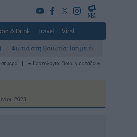
od & Drink
Travel
Viral
οιωτία: Ίση με έξι ατομικές βόμβες της Χιροσίμ
 σήμερα
|
➔ Εορτολόγιο: Ποιοι γιορτάζουν
υνίου 2023