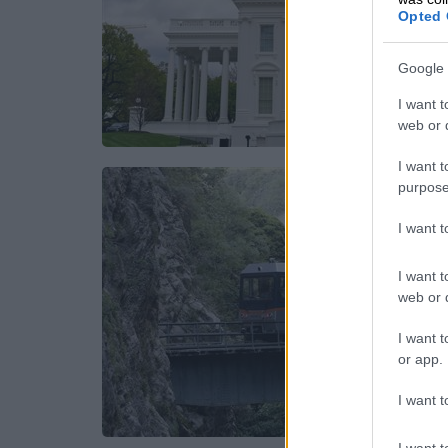
Opted 
Google 
I want t
web or d
I want t
purpose
I want 
I want t
web or d
I want t
or app.
I want t
I want t