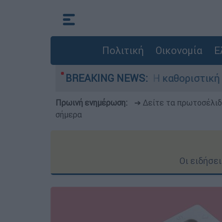
Πολιτική
Οικονομία
Ε
υίλιαμ Όρμπιτ - Η καθοριστική συμβολή του στο
BREAKING NEWS:
Πρωινή ενημέρωση:
➔ Δείτε τα πρωτοσέλι
σήμερα
Οι ειδήσε