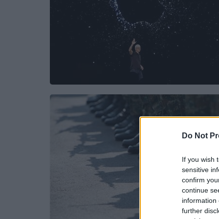
Do Not Pr
If you wish 
sensitive in
confirm you
continue se
information 
further disc