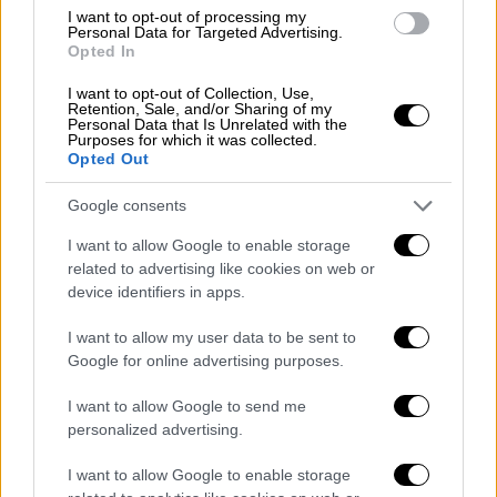
Αεροπορική τραγωδία στην
I want to opt-out of processing my
Ουάσινγκτον: Παγκόσμιος θρήνος για τα
Personal Data for Targeted Advertising.
Opted In
θύματα του δυστυχήματος - Το πόρισμα
της Αεροπορίας και η ανακοίνωση
I want to opt-out of Collection, Use,
Retention, Sale, and/or Sharing of my
Τραμπ
Personal Data that Is Unrelated with the
Purposes for which it was collected.
Σοκάρουν πλάνα από τη στιγμή της
Opted Out
σύγκρουσης
Google consents
I want to allow Google to enable storage
related to advertising like cookies on web or
device identifiers in apps.
I want to allow my user data to be sent to
Google for online advertising purposes.
I want to allow Google to send me
personalized advertising.
I want to allow Google to enable storage