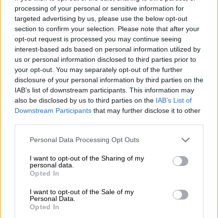
Δημήτρης Κολλάτος
processing of your personal or sensitive information for
targeted advertising by us, please use the below opt-out
Έφυγε από την ζωή σε ηλικία 88 ετών
section to confirm your selection. Please note that after your
opt-out request is processed you may continue seeing
interest-based ads based on personal information utilized by
us or personal information disclosed to third parties prior to
your opt-out. You may separately opt-out of the further
disclosure of your personal information by third parties on the
IAB’s list of downstream participants. This information may
also be disclosed by us to third parties on the
IAB’s List of
Downstream Participants
that may further disclose it to other
third parties.
Please note that this website/app uses one or more Google
Personal Data Processing Opt Outs
services and may gather and store information including but
not limited to your visit or usage behaviour. You may click to
I want to opt-out of the Sharing of my
personal data.
grant or deny consent to Google and its third-party tags to
Opted In
use your data for below specified purposes in below Google
consent section.
I want to opt-out of the Sale of my
Personal Data.
Κόσμος
|
30.01.2025 22:45
Opted In