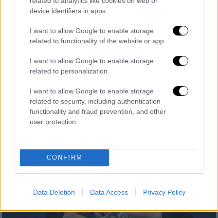
related to analytics like cookies on web or
device identifiers in apps.
I want to allow Google to enable storage
Τηλεόραση
|
30.01.2025 22:40
related to functionality of the website or app.
Οι λαμπερές εμφανίσεις της Έλενας
I want to allow Google to enable storage
Παπαρίζου και του Σάκη Ρουβά στον
related to personalization.
ελληνικό τελικό της Eurovision
I want to allow Google to enable storage
Δείτε βίντεο από τη βραδιά
related to security, including authentication
functionality and fraud prevention, and other
user protection.
CONFIRM
Data Deletion
Data Access
Privacy Policy