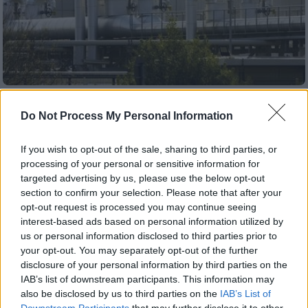
Κόσμος
|
27.09.2022 22:52
Do Not Process My Personal Information
Σενάρια για κραχ στην Ευρώπη, ενώ ο
Nord Stream βρίσκεται... στον «αέρα» -
If you wish to opt-out of the sale, sharing to third parties, or
Ανησυχία ότι δεν θα ξαναλειτουργήσει -
processing of your personal or sensitive information for
Είχε προειδοποιήσει για επιθέσεις η CIA
targeted advertising by us, please use the below opt-out
section to confirm your selection. Please note that after your
Οι οικονομολόγοι του πρακτορείου
opt-out request is processed you may continue seeing
Bloomberg βλέπουν συρρίκνωση της
interest-based ads based on personal information utilized by
οικονομίας της Ευρωζώνης κατά 5% αν ο
us or personal information disclosed to third parties prior to
χειμώνας είναι βαρύς και υπάρξουν
your opt-out. You may separately opt-out of the further
ελλείψεις σε καύσιμα
disclosure of your personal information by third parties on the
IAB’s list of downstream participants. This information may
also be disclosed by us to third parties on the
IAB’s List of