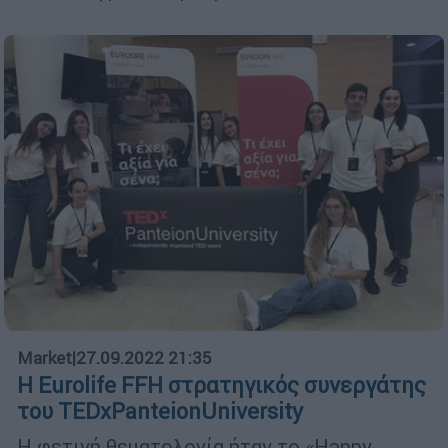
Market
|
27.09.2022 21:35
Η Eurolife FFH στρατηγικός συνεργάτης
του TEDxPanteionUniversity
Η φετινή θεματολογία ήταν το «Happy