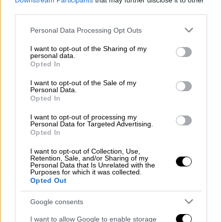
Downstream Participants
that may further disclose it to other
third parties.
Please note that this website/app uses one or more Google
Personal Data Processing Opt Outs
services and may gather and store information including but
not limited to your visit or usage behaviour. You may click to
I want to opt-out of the Sharing of my
personal data.
grant or deny consent to Google and its third-party tags to
Opted In
use your data for below specified purposes in below Google
consent section.
I want to opt-out of the Sale of my
Personal Data.
Opted In
I want to opt-out of processing my
Personal Data for Targeted Advertising.
Opted In
I want to opt-out of Collection, Use,
Υγεία
|
27.09.2022 22:41
Retention, Sale, and/or Sharing of my
Επιστήμονες θεράπευσαν θανατηφόρα
Personal Data that Is Unrelated with the
Purposes for which it was collected.
πνευμονία σε ποντίκια με νανορομπότ
Opted Out
Κατασκευασμένα από κύτταρα άλγης, τα
Google consents
νανορομπότ χορηγούν τα αντιβιοτικά
απευθείας στα βακτήρια που πλήττουν τον
I want to allow Google to enable storage