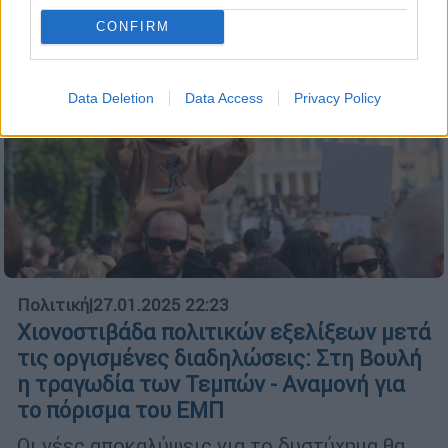
CONFIRM
Data Deletion
Data Access
Privacy Policy
Πολιτική
|
27.01.2025 22:23
Χιονοστιβάδα πολιτικών εξελίξεων μετά
τις οργισμένες διαδηλώσεις: Στη Βουλή
η τραγωδία των Τεμπών - Αναμονή για
το πόρισμα του ΕΜΠ
Οι νέες αποκαλύψεις για το δυστύχημα θα