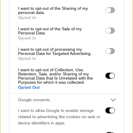
services and may gather and store information including but
not limited to your visit or usage behaviour. You may click to
I want to opt-out of the Sharing of my
personal data.
grant or deny consent to Google and its third-party tags to
Opted In
use your data for below specified purposes in below Google
consent section.
I want to opt-out of the Sale of my
Personal Data.
Opted In
Κόσμος
|
27.01.2025 22:43
I want to opt-out of processing my
Personal Data for Targeted Advertising.
Νέο βίντεο με Ισραηλινή όμηρο
Opted In
δημοσίευσε η ισλαμική τζιχάντ - Θα
I want to opt-out of Collection, Use,
αφεθεί ελεύθερη την Πέμπτη
Retention, Sale, and/or Sharing of my
Personal Data that Is Unrelated with the
Στο βίντεο η Αρμπέλ Γεχούντ καθησυχάζει
Purposes for which it was collected.
Opted Out
την οικογένειά της λέγοντας ότι είναι
«καλά»
Google consents
I want to allow Google to enable storage
related to advertising like cookies on web or
device identifiers in apps.