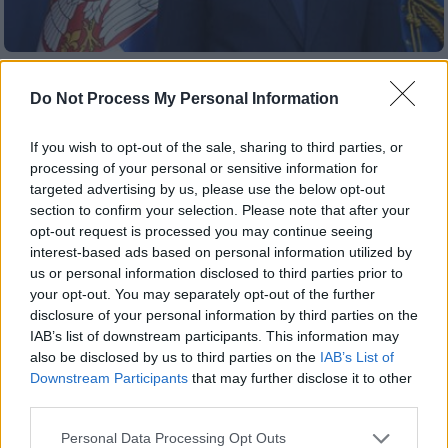
Κόσμος
|
27.01.2025 22:52
Do Not Process My Personal Information
Σερβία: Ο Βούτσιτς ικανοποίησε όλα τα
αιτήματα των φοιτητών και ανήγγειλε
If you wish to opt-out of the sale, sharing to third parties, or
ανασχηματισμό της κυβέρνησης
processing of your personal or sensitive information for
targeted advertising by us, please use the below opt-out
Κάλεσε τους φοιτητές να προσέλθουν σε
section to confirm your selection. Please note that after your
διάλογο «για να επέλθει η ομαλότητα στην
opt-out request is processed you may continue seeing
χώρα»
interest-based ads based on personal information utilized by
us or personal information disclosed to third parties prior to
your opt-out. You may separately opt-out of the further
disclosure of your personal information by third parties on the
IAB’s list of downstream participants. This information may
also be disclosed by us to third parties on the
IAB’s List of
Downstream Participants
that may further disclose it to other
third parties.
Please note that this website/app uses one or more Google
Personal Data Processing Opt Outs