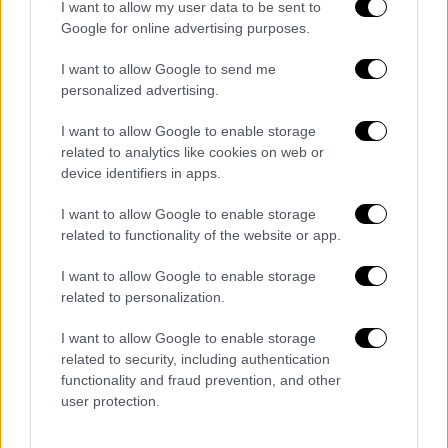
I want to allow my user data to be sent to
Google for online advertising purposes.
I want to allow Google to send me
personalized advertising.
I want to allow Google to enable storage
related to analytics like cookies on web or
device identifiers in apps.
I want to allow Google to enable storage
related to functionality of the website or app.
Τεχνολογία
|
27.01.2025 22:32
Google Maps: Ξεκινά η τρισδιάστατη
I want to allow Google to enable storage
χαρτογράφηση περιοχών της Ελλάδας -
related to personalization.
Στους δρόμους τα ειδικά αυτοκίνητα
I want to allow Google to enable storage
Η Google ξεκινά την τρισδιάστατη
related to security, including authentication
functionality and fraud prevention, and other
χαρτογράφηση περιοχών της Ελλάδας
user protection.