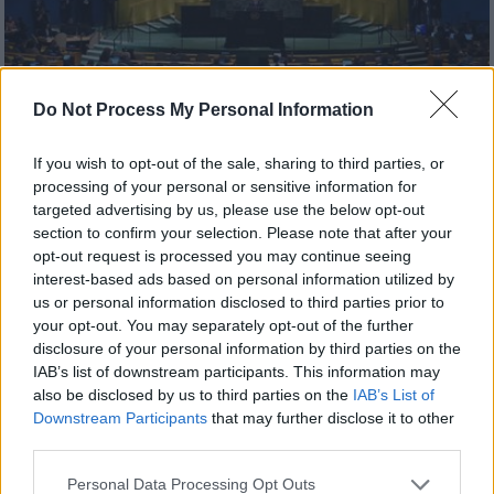
Do Not Process My Personal Information
Κόσμος
|
26.09.2025 22:55
If you wish to opt-out of the sale, sharing to third parties, or
Παρουσιαστής του Fox News προέτρεψε
processing of your personal or sensitive information for
να βομβαρδιστεί ο ΟΗΕ γιατί «κόλλησαν»
targeted advertising by us, please use the below opt-out
οι κυλιόμενες - Μετά ζήτησε συγγνώμη
section to confirm your selection. Please note that after your
opt-out request is processed you may continue seeing
«Πρέπει είτε να φύγουμε από τον ΟΗΕ, είτε
interest-based ads based on personal information utilized by
να τον βομβαρδίσουμε», είπε ο
us or personal information disclosed to third parties prior to
παρουσιαστής
your opt-out. You may separately opt-out of the further
disclosure of your personal information by third parties on the
IAB’s list of downstream participants. This information may
also be disclosed by us to third parties on the
IAB’s List of
Downstream Participants
that may further disclose it to other
third parties.
Please note that this website/app uses one or more Google
Personal Data Processing Opt Outs