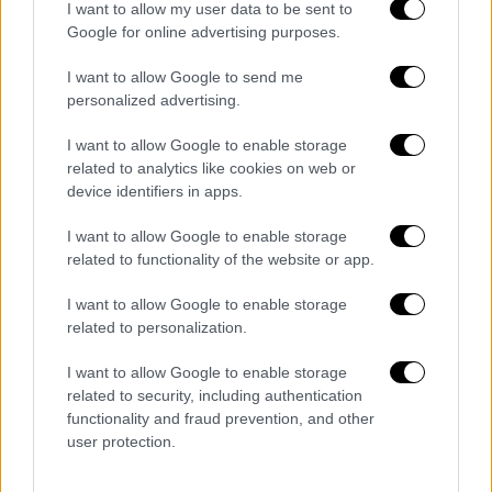
I want to allow my user data to be sent to
Google for online advertising purposes.
I want to allow Google to send me
personalized advertising.
I want to allow Google to enable storage
related to analytics like cookies on web or
device identifiers in apps.
I want to allow Google to enable storage
related to functionality of the website or app.
I want to allow Google to enable storage
related to personalization.
Αθλητισμός
|
26.09.2025 22:32
I want to allow Google to enable storage
Με... περίπατο επί της Καρδίτσας
related to security, including authentication
πέρασε στον τελικό του Super Cup ο
functionality and fraud prevention, and other
Ολυμπιακός
user protection.
Οι Ερυθρόλευκοι κυριάρχησαν με 89-56 της