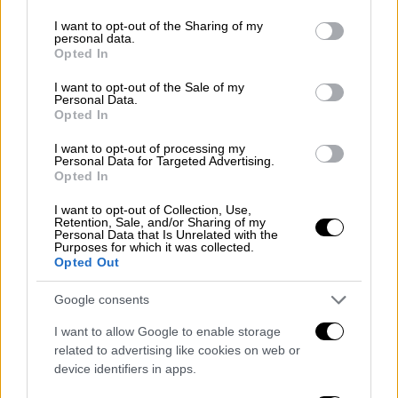
services and may gather and store information including but
not limited to your visit or usage behaviour. You may click to
I want to opt-out of the Sharing of my
personal data.
grant or deny consent to Google and its third-party tags to
Opted In
use your data for below specified purposes in below Google
consent section.
I want to opt-out of the Sale of my
Personal Data.
Opted In
I want to opt-out of processing my
Personal Data for Targeted Advertising.
Opted In
Καιρός
|
26.09.2025 22:44
I want to opt-out of Collection, Use,
Οι μετεωρολόγοι προειδοποιούν:
Retention, Sale, and/or Sharing of my
Έρχεται ακραία επικίνδυνος καιρός –
Personal Data that Is Unrelated with the
Purposes for which it was collected.
Επί ποδός ο κρατικός μηχανισμός για το
Opted Out
νέο κύμα κακοκαιρίας
Google consents
Έντονα φαινόμενα, κυρίως καταιγίδες,
I want to allow Google to enable storage
αναμένεται να επηρεάσουν μεγάλο μέρος
related to advertising like cookies on web or
της χώρας μέσα στις επόμενες 48 ώρες
device identifiers in apps.