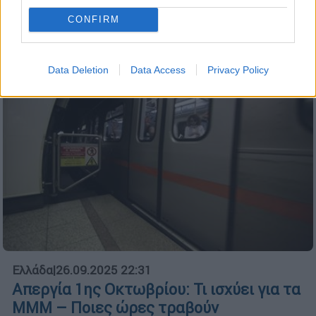
θεσσαλικής ομάδας
CONFIRM
Data Deletion
Data Access
Privacy Policy
Ελλάδα
|
26.09.2025 22:31
Απεργία 1ης Οκτωβρίου: Τι ισχύει για τα
ΜΜΜ – Ποιες ώρες τραβούν