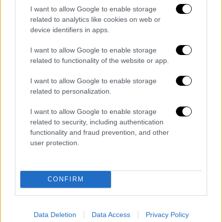
I want to allow Google to enable storage
related to analytics like cookies on web or
device identifiers in apps.
I want to allow Google to enable storage
related to functionality of the website or app.
Ελλάδα
|
26.09.2022 22:44
I want to allow Google to enable storage
Προ των πυλών η κακοκαιρία Bogdan
related to personalization.
που φέρνει βροχές, καταιγίδες αλλά και
I want to allow Google to enable storage
ανεμοστρόβιλους: Επί ποδός η Πολιτική
related to security, including authentication
Προστασία
functionality and fraud prevention, and other
user protection.
Προσοχή συνιστούν οι Αρχές - Μήνυμα από
το 112 - Ποιες περιοχές θα πληγούν
CONFIRM
Data Deletion
Data Access
Privacy Policy