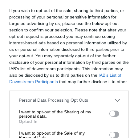
Υγεία
|
26.09.2022 22:57
Γιατί τα παιδιά που πέρασαν κορονοϊό
If you wish to opt-out of the sale, sharing to third parties, or
processing of your personal or sensitive information for
διατρέχουν μεγαλύτερο κίνδυνο για
targeted advertising by us, please use the below opt-out
διαβήτη τύπου 1: Τι δείχνει έρευνα
section to confirm your selection. Please note that after your
opt-out request is processed you may continue seeing
Διαπιστώθηκε ότι το επόμενο εξάμηνο από
interest-based ads based on personal information utilized by
τη λοίμωξη με κορονοϊό 123 παιδιατρικοί
us or personal information disclosed to third parties prior to
ασθενείς είχαν διαγνωσθεί για πρώτη φορά
your opt-out. You may separately opt-out of the further
με διαβήτη τύπου 1
disclosure of your personal information by third parties on the
IAB’s list of downstream participants. This information may
also be disclosed by us to third parties on the
IAB’s List of
Downstream Participants
that may further disclose it to other
third parties.
Please note that this website/app uses one or more Google
Personal Data Processing Opt Outs
services and may gather and store information including but
not limited to your visit or usage behaviour. You may click to
I want to opt-out of the Sharing of my
personal data.
grant or deny consent to Google and its third-party tags to
Opted In
use your data for below specified purposes in below Google
consent section.
I want to opt-out of the Sale of my
Personal Data.