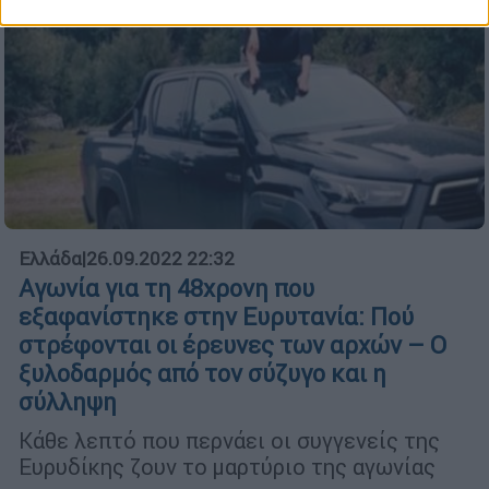
Ελλάδα
|
26.09.2022 22:32
Αγωνία για τη 48χρονη που
εξαφανίστηκε στην Ευρυτανία: Πού
στρέφονται οι έρευνες των αρχών – Ο
ξυλοδαρμός από τον σύζυγο και η
σύλληψη
Κάθε λεπτό που περνάει οι συγγενείς της
Ευρυδίκης ζουν το μαρτύριο της αγωνίας