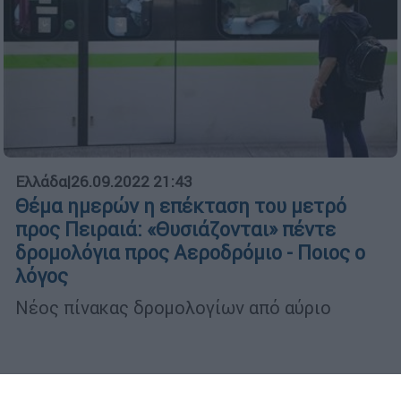
Ελλάδα
|
26.09.2022 21:43
Θέμα ημερών η επέκταση του μετρό
προς Πειραιά: «Θυσιάζονται» πέντε
δρομολόγια προς Αεροδρόμιο - Ποιος ο
λόγος
Νέος πίνακας δρομολογίων από αύριο