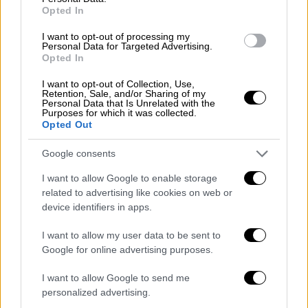
Opted In
I want to opt-out of processing my
Personal Data for Targeted Advertising.
Opted In
Κόσμος
|
26.09.2022 22:51
I want to opt-out of Collection, Use,
Retention, Sale, and/or Sharing of my
Πιλότος αεροπλάνου συγκίνησε:
Personal Data that Is Unrelated with the
Purposes for which it was collected.
Συνεχάρη επιβάτιδα για τον αγώνα κατά
Opted Out
του καρκίνου και έγινε viral
Google consents
Το συγκινητικό μήνυμά του
I want to allow Google to enable storage
related to advertising like cookies on web or
device identifiers in apps.
I want to allow my user data to be sent to
Google for online advertising purposes.
I want to allow Google to send me
personalized advertising.