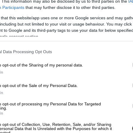
. This information may also be disclosed by us to third parties on the
IA
Participants
that may further disclose it to other third parties.
 that this website/app uses one or more Google services and may gath
Πολιτική
|
25.06.2023 23:18
including but not limited to your visit or usage behaviour. You may click 
 to Google and its third-party tags to use your data for below specifi
Στις 13.00 το μεσημέρι της
ogle consent section.
Δευτέρας η ορκωμοσία
Μητσοτάκη
l Data Processing Opt Outs
Μετά τη νίκη της Νέας Δημοκρατίας
o opt-out of the Sharing of my personal data.
In
o opt-out of the Sale of my Personal Data.
In
to opt-out of processing my Personal Data for Targeted
Ελλάδα
|
25.06.2023 23:16
ing.
Φωτιά τώρα στη Ρόδο:
In
Συναγερμός στην Πυροσβεστική -
o opt-out of Collection, Use, Retention, Sale, and/or Sharing
Εκκενώθηκε ξενοδοχείο
ersonal Data that Is Unrelated with the Purposes for which it
lected.