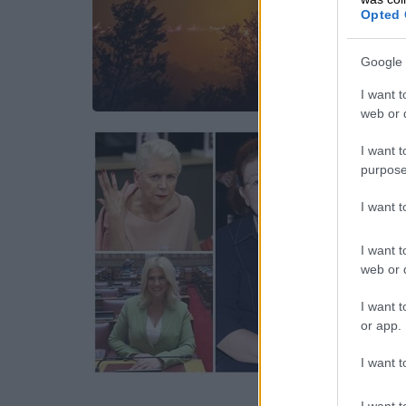
Opted 
Google 
I want t
web or d
I want t
purpose
I want 
I want t
web or d
I want t
or app.
I want t
I want t