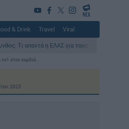
ood & Drink
Travel
Viral
ά η ΕΛΑΣ για τους 8 βιασμούς τουριστριών - «Μό
 νο1 στην καρδιά...
νίου 2023