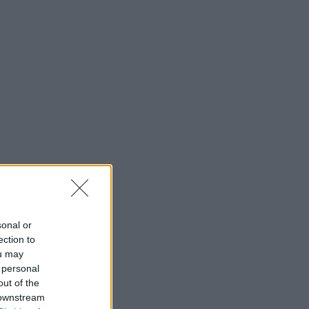
sonal or
ection to
ou may
 personal
out of the
 downstream