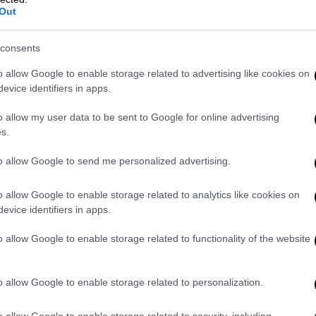
Out
Δίκυκλο τυλίχθηκε στις φλόγες και
επεκτάθηκε η φωτιά σε ξερά χόρτα
consents
o allow Google to enable storage related to advertising like cookies on
evice identifiers in apps.
Πολιτισμός
|
25.06.2023 23:15
o allow my user data to be sent to Google for online advertising
Εκλογές 2023: Ποιοι διάσημοι
s.
εκλέγονται και ποιοι μένουν εκτός
Βουλής - Η Λίνα Μενδώνη
to allow Google to send me personalized advertising.
παραμένει στο υπουργείο
o allow Google to enable storage related to analytics like cookies on
Πολιτισμού
evice identifiers in apps.
Στο υπουργείο Πολιτισμού
o allow Google to enable storage related to functionality of the website
παραμένει, όπως όλα δείχνουν, η Λίνα
Μενδώνη, η οποία είναι η μόνη που
φαίνεται να παραμένει αμετακίνητη
o allow Google to enable storage related to personalization.
στην ίδια θέση
o allow Google to enable storage related to security, including