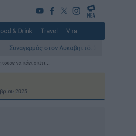
ood & Drink
Travel
Viral
ς στον Λυκαβηττό: Σορός σε προχωρημένη σήψη
τούσε να πάει σπίτι...
βρίου 2025