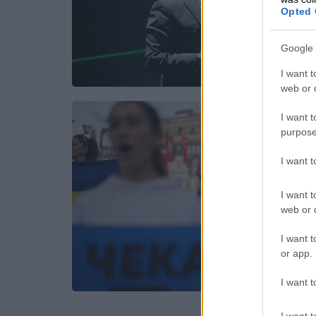
Opted 
Google 
I want t
web or d
I want t
purpose
I want 
I want t
web or d
I want t
or app.
I want t
I want t