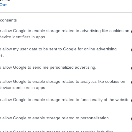
Ο τραγουδιστής γνωστοποίησε την
Out
δυσάρεστη είδηση με ανάρτησή του
στα social media
consents
o allow Google to enable storage related to advertising like cookies on
evice identifiers in apps.
Κόσμος
|
24.11.2025 22:23
o allow my user data to be sent to Google for online advertising
Oι κύριες διαφορές μεταξύ της
s.
πρότασης ΗΠΑ και Ευρώπης για
την Ουκρανία - Πώς φτάσαμε
to allow Google to send me personalized advertising.
ξαφνικά σε 19 σημεία
o allow Google to enable storage related to analytics like cookies on
Η Ευρώπη τροποποίησε σημαντικά το
evice identifiers in apps.
ειρηνευτικό σχέδιο 28 σημείων των
ΗΠΑ για τον τερματισμό του
o allow Google to enable storage related to functionality of the website
πολέμου, αφαιρώντας ορισμένες από
τις μαξιμαλιστικές απαιτήσεις της
o allow Google to enable storage related to personalization.
Ρωσίας
o allow Google to enable storage related to security, including