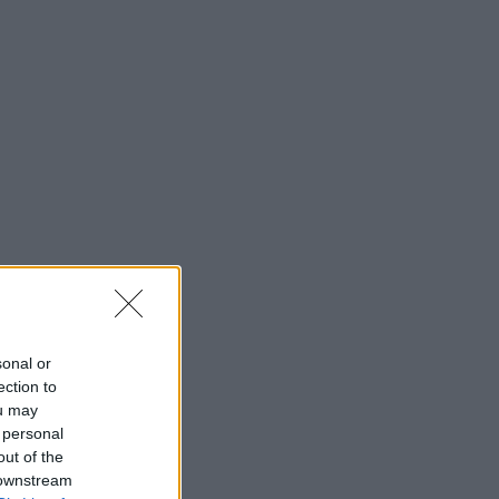
sonal or
ection to
ou may
 personal
out of the
 downstream