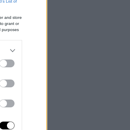
B’s List of
er and store
to grant or
ed purposes