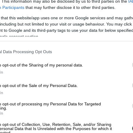
. This information may also be disclosed by us to third parties on the
IA
Participants
that may further disclose it to other third parties.
 that this website/app uses one or more Google services and may gath
Κόσμος
|
24.11.2025 22:53
including but not limited to your visit or usage behaviour. You may click 
Αιθιοπία: Ηφαίστειο «ξύπνησε»
 to Google and its third-party tags to use your data for below specifi
μετά από χιλιάδες χρόνια
ogle consent section.
αδράνειας – Εντυπωσιακά βίντεο
l Data Processing Opt Outs
Η έκρηξη επιβεβαιώθηκε αρχικά
μέσω δορυφορικών μετρήσεων
o opt-out of the Sharing of my personal data.
In
o opt-out of the Sale of my Personal Data.
In
Lifestyle
|
24.11.2025 22:38
to opt-out of processing my Personal Data for Targeted
ing.
Πένθος για τον Πάνο Κιάμο:
In
Πέθανε η μητέρα του - Η
o opt-out of Collection, Use, Retention, Sale, and/or Sharing
συγκινητική ανάρτησή του
ersonal Data that Is Unrelated with the Purposes for which it
lected.