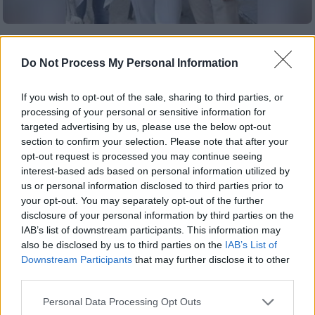
Ελλάδα
|
22.04.2025 22:35
Μυστήριο με τον θάνατο του λιμενικού
Do Not Process My Personal Information
στη Λέσβο: Το απειλιτικό μήνυμα που
είχε δεχτεί - Οι γονείς του μιλούν για
If you wish to opt-out of the sale, sharing to third parties, or
processing of your personal or sensitive information for
δολοφονία
targeted advertising by us, please use the below opt-out
«Δεν φορούσε παπούτσια, είχε αίματα σε
section to confirm your selection. Please note that after your
χέρια και λαιμό», ανέφερε ο άνθρωπος που
opt-out request is processed you may continue seeing
interest-based ads based on personal information utilized by
τον εντόπισε
us or personal information disclosed to third parties prior to
your opt-out. You may separately opt-out of the further
disclosure of your personal information by third parties on the
IAB’s list of downstream participants. This information may
also be disclosed by us to third parties on the
IAB’s List of
Downstream Participants
that may further disclose it to other
third parties.
Please note that this website/app uses one or more Google
Personal Data Processing Opt Outs
services and may gather and store information including but