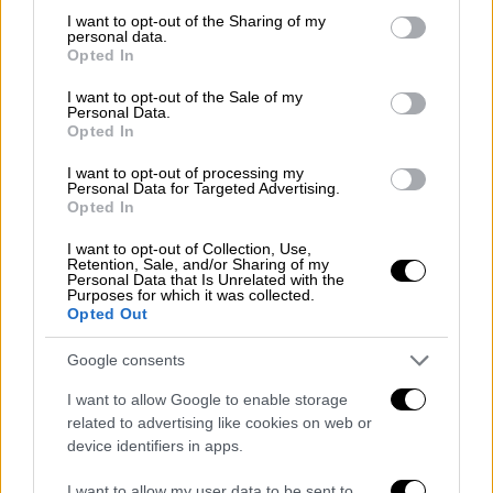
not limited to your visit or usage behaviour. You may click to
I want to opt-out of the Sharing of my
personal data.
grant or deny consent to Google and its third-party tags to
Opted In
use your data for below specified purposes in below Google
consent section.
I want to opt-out of the Sale of my
Personal Data.
Opted In
I want to opt-out of processing my
Κόσμος
|
22.04.2025 22:20
Personal Data for Targeted Advertising.
Opted In
Ο Ιμάμογλου υπέρ των μαχητικών του
Ερντογάν - Έκκληση στη Γερμανία να
I want to opt-out of Collection, Use,
Retention, Sale, and/or Sharing of my
δώσει τα Eurofighters
Personal Data that Is Unrelated with the
Purposes for which it was collected.
Όταν ο δέσμιος υπερασπίζεται τα όπλα του
Opted Out
δεσμοφύλακά του...
Google consents
I want to allow Google to enable storage
related to advertising like cookies on web or
device identifiers in apps.
I want to allow my user data to be sent to