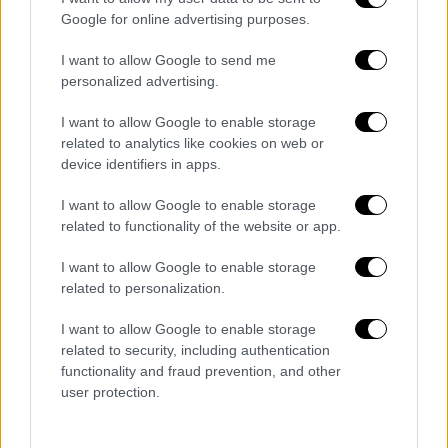
Google for online advertising purposes.
I want to allow Google to send me
personalized advertising.
I want to allow Google to enable storage
related to analytics like cookies on web or
device identifiers in apps.
I want to allow Google to enable storage
related to functionality of the website or app.
Ελλάδα
|
22.04.2025 22:10
Κλήρωση Τζόκερ: Αυτοί είναι οι τυχεροί
I want to allow Google to enable storage
αριθμοί για τα 3,3 εκατ. ευρώ
related to personalization.
Μήπως κερδίσατε;
I want to allow Google to enable storage
related to security, including authentication
functionality and fraud prevention, and other
user protection.