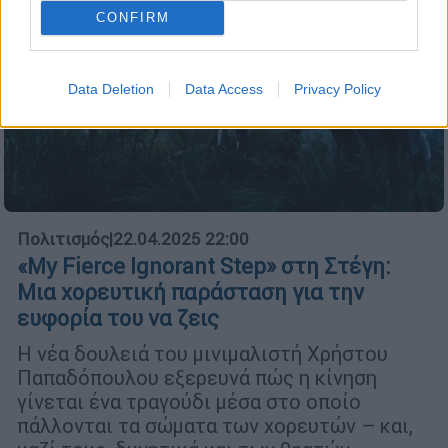
CONFIRM
Data Deletion
Data Access
Privacy Policy
Πολιτισμός
|
22.04.2025 22:00
«My Fierce Ignorant Step» στη Στέγη:
Μια χορευτική παράσταση για την
ευφορία του να ζεις
Η νέα δουλειά του μινιμαλιστή Χρήστου
Παπαδόπουλου εξερευνά πώς η κίνηση
γίνεται ένα τραγούδι μέσα στο οποίο
πάλλονται τα σώματα των χορευτών – και,