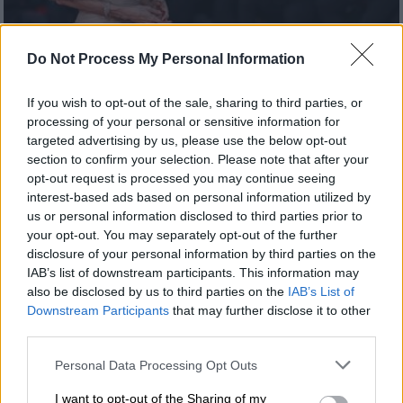
Do Not Process My Personal Information
Σινεμά
|
18.10.2024 23:00
If you wish to opt-out of the sale, sharing to third parties, or
Η Αντζελίνα Τζολί θα λάβει το
processing of your personal or sensitive information for
σπουδαιότερο βραβείο στο Φεστιβάλ
targeted advertising by us, please use the below opt-out
section to confirm your selection. Please note that after your
Κινηματογράφου της Σάντα Μπάρμπαρα
opt-out request is processed you may continue seeing
Προηγούμενοι αποδέκτες του βραβείου
interest-based ads based on personal information utilized by
us or personal information disclosed to third parties prior to
ήταν μεταξύ άλλων οι Τζέιμς Κάμερον, Κέιτ
your opt-out. You may separately opt-out of the further
Μπλάνσετ, Νικόλ Κίντμαν και Κρίστοφερ
disclosure of your personal information by third parties on the
Νόλαν
IAB’s list of downstream participants. This information may
also be disclosed by us to third parties on the
IAB’s List of
Downstream Participants
that may further disclose it to other
third parties.
Please note that this website/app uses one or more Google
Personal Data Processing Opt Outs
services and may gather and store information including but
not limited to your visit or usage behaviour. You may click to
I want to opt-out of the Sharing of my