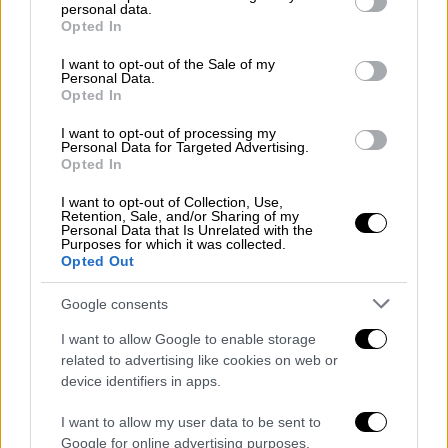
personal data.
grant or deny consent to Google and its third-party tags to
Opted In
use your data for below specified purposes in below Google
consent section.
I want to opt-out of the Sale of my
Personal Data.
Opted In
I want to opt-out of processing my
Personal Data for Targeted Advertising.
Opted In
I want to opt-out of Collection, Use,
Κόσμος
|
18.10.2024 22:45
Retention, Sale, and/or Sharing of my
Personal Data that Is Unrelated with the
ΗΠΑ: Μπαράκ και η Μισέλ Ομπάμα
Purposes for which it was collected.
Opted Out
στηρίζουν την Κάμαλα Χάρις - Θα
συμμετάσχουν σε προεκλογικές της
Google consents
εκδηλώσεις
I want to allow Google to enable storage
Στη «μάχη» των εκλογών ο πρώην πρόεδρος
related to advertising like cookies on web or
των ΗΠΑ Ομπάμα και η σύζυγός του Μισέλ
device identifiers in apps.
I want to allow my user data to be sent to
Google for online advertising purposes.