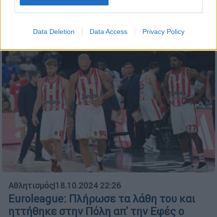
Κοινοπολιτείας
Data Deletion
Data Access
Privacy Policy
Αθλητισμός
|
18.10.2024 22:26
Euroleague: Πλήρωσε τα λάθη του και
ηττήθηκε στην Πόλη απ' την Εφές ο