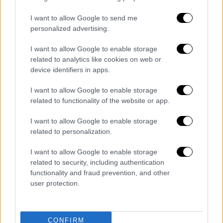
I want to allow Google to send me
personalized advertising.
I want to allow Google to enable storage
related to analytics like cookies on web or
device identifiers in apps.
I want to allow Google to enable storage
related to functionality of the website or app.
I want to allow Google to enable storage
related to personalization.
Κόσμος
|
18.10.2024 22:30
I want to allow Google to enable storage
Στην Αυστραλία ο βασιλιάς Κάρολος: Η
related to security, including authentication
functionality and fraud prevention, and other
πρώτη μεγάλη περιοδεία του από την
user protection.
ανακοίνωση ότι πάσχει από καρκίνο
Στη συνέχεια θα ταξιδέψει στη Σαμόα για τη
Σύνοδο Αρχηγών Κυβερνήσεων της
CONFIRM