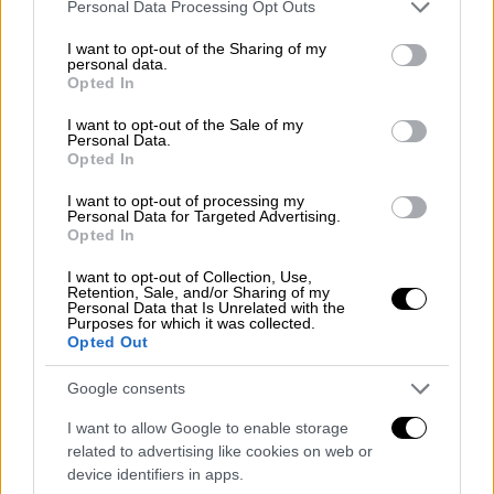
Please note that this website/app uses one or more Google
Personal Data Processing Opt Outs
services and may gather and store information including but
Πολιτική
|
18.05.2023 23:11
not limited to your visit or usage behaviour. You may click to
I want to opt-out of the Sharing of my
personal data.
Σκληρό μπρα ντε φερ Μητσοτάκη
grant or deny consent to Google and its third-party tags to
Opted In
use your data for below specified purposes in below Google
Τσίπρα και στη μέση ο... Kατρούγκαλος -
consent section.
I want to opt-out of the Sale of my
Σφοδρά πυρά για την τραγωδία στα
Personal Data.
Τέμπη
Opted In
Με κεντρικό θέμα τον Γιώργο Κατρούγκαλο
I want to opt-out of processing my
Personal Data for Targeted Advertising.
ο Αλέξης Τσίπρας και ο Κυριάκος
Opted In
Μητσοτάκης συνέχισαν σήμερα τις
προεκλογικές του ομιλίες
I want to opt-out of Collection, Use,
Retention, Sale, and/or Sharing of my
Personal Data that Is Unrelated with the
Purposes for which it was collected.
Opted Out
Google consents
I want to allow Google to enable storage
related to advertising like cookies on web or
device identifiers in apps.