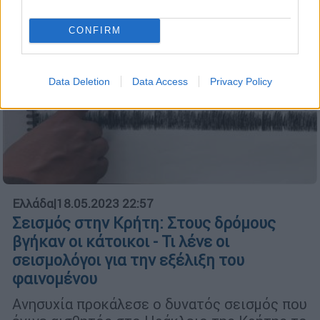
CONFIRM
Data Deletion
Data Access
Privacy Policy
Ελλάδα
|
18.05.2023 22:57
Σεισμός στην Κρήτη: Στους δρόμους
βγήκαν οι κάτοικοι - Τι λένε οι
σεισμολόγοι για την εξέλιξη του
φαινομένου
Ανησυχία προκάλεσε ο δυνατός σεισμός που