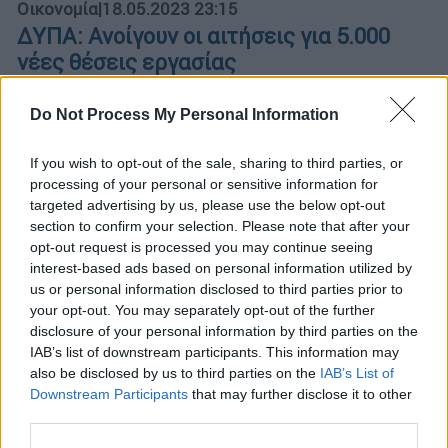
Οικονομία
|
18.05.2023 23:15
ΔΥΠΑ: Ανοίγουν οι αιτήσεις για 5.000
νέες θέσεις εργασίας
Η προθεσμία υποβολής των αιτήσεων λήγει
Do Not Process My Personal Information
με την κάλυψη των επιπλέον 5.000 θέσεων
If you wish to opt-out of the sale, sharing to third parties, or
processing of your personal or sensitive information for
targeted advertising by us, please use the below opt-out
section to confirm your selection. Please note that after your
opt-out request is processed you may continue seeing
interest-based ads based on personal information utilized by
us or personal information disclosed to third parties prior to
your opt-out. You may separately opt-out of the further
disclosure of your personal information by third parties on the
IAB’s list of downstream participants. This information may
also be disclosed by us to third parties on the
IAB’s List of
Downstream Participants
that may further disclose it to other
third parties.