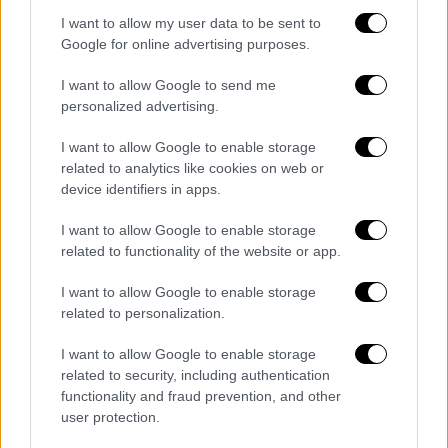
I want to allow my user data to be sent to
Google for online advertising purposes.
I want to allow Google to send me
personalized advertising.
I want to allow Google to enable storage
related to analytics like cookies on web or
Τεχνολογία
|
18.05.2023 23:00
device identifiers in apps.
Νίκη Google, Facebook, Twitter στο
Ανώτατο Δικαστήριο: «Δεν έχουν
I want to allow Google to enable storage
ευθύνη για το εξτρεμιστικό περιεχόμενο
related to functionality of the website or app.
των χρηστών»
I want to allow Google to enable storage
Συγγενείς θυμάτων τρομοκρατική
related to personalization.
ενεργειών είχαν μηνύσεις τις εταιρείες για
I want to allow Google to enable storage
προπαγάνδα υπέρ του Ισλαμικού Κράτους
related to security, including authentication
functionality and fraud prevention, and other
user protection.