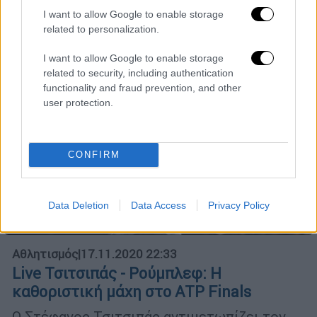
Ο αριθμός των ανθρώπων που έχασαν τη
I want to allow Google to enable storage
ζωή τους από την Covid-19 αυξήθηκε κατά
related to personalization.
437 το τελευταίο 24ωρο για να ανέλθει σε
46.273, συνολικά
I want to allow Google to enable storage
related to security, including authentication
functionality and fraud prevention, and other
user protection.
CONFIRM
Data Deletion
Data Access
Privacy Policy
Αθλητισμός
|
17.11.2020 22:33
Live Τσιτσιπάς - Ρούμπλεφ: Η
καθοριστική μάχη στο ATP Finals
Ο Στέφανος Τσιτσιπάς αντιμετωπίζει τον