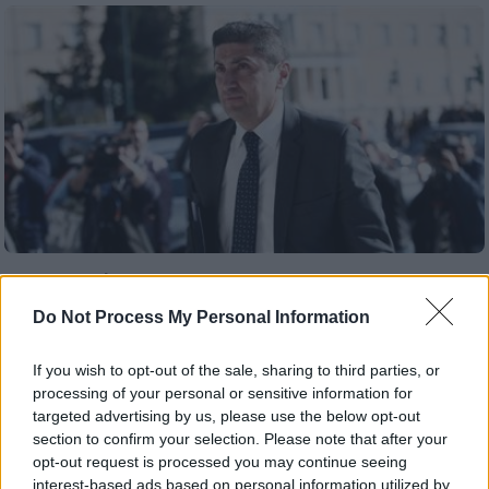
Αθλητισμός
|
17.11.2020 22:59
Η ΕΠΟ αδειάζει Αυγενάκη: «Εσπευσε να
Do Not Process My Personal Information
παραπληροφορήσει τα ΜΜΕ»
If you wish to opt-out of the sale, sharing to third parties, or
Την έντονη αντίδραση της ΕΠΟ προκάλεσε η
processing of your personal or sensitive information for
ενημέρωση της πλευράς Αυγενάκη ως προς
targeted advertising by us, please use the below opt-out
το περιεχόμενο της Ολιστικής Μελέτης των
section to confirm your selection. Please note that after your
FIFA/UEFA
opt-out request is processed you may continue seeing
interest-based ads based on personal information utilized by