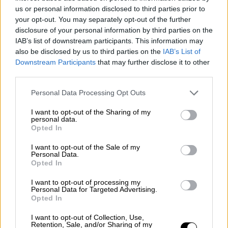
us or personal information disclosed to third parties prior to
your opt-out. You may separately opt-out of the further
disclosure of your personal information by third parties on the
IAB’s list of downstream participants. This information may
also be disclosed by us to third parties on the
IAB’s List of
Downstream Participants
that may further disclose it to other
third parties.
Please note that this website/app uses one or more Google
Personal Data Processing Opt Outs
services and may gather and store information including but
not limited to your visit or usage behaviour. You may click to
I want to opt-out of the Sharing of my
personal data.
grant or deny consent to Google and its third-party tags to
Opted In
Αθλητισμός
|
17.11.2020 22:58
use your data for below specified purposes in below Google
Ολιστική μελέτη FIFA-UEFA:
consent section.
I want to opt-out of the Sale of my
Personal Data.
«Ανεξάρτητη ΕΠΟ - Δύναμη στο
Opted In
επαγγελματικό ποδόσφαιρο»
I want to opt-out of processing my
Ξεκάθαρη η ολιστική μελέτη των FIFA/UEFA
Personal Data for Targeted Advertising.
Opted In
περί ανεξαρτησίας της ΕΠΟ, χωρίς καμία
απολύτως παρέμβαση στο εκλογικό της
I want to opt-out of Collection, Use,
Retention, Sale, and/or Sharing of my
σύστημα