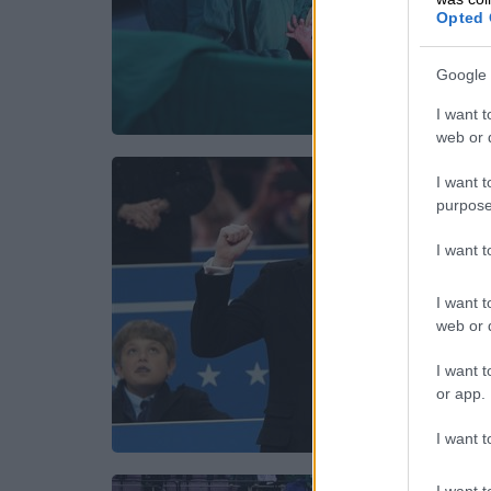
Opted 
Google 
I want t
web or d
I want t
purpose
I want 
I want t
web or d
I want t
or app.
I want t
I want t