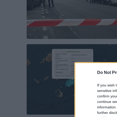
Do Not Pr
If you wish 
sensitive in
confirm you
continue se
information 
further disc