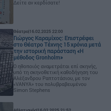
Δείτε αν κερδίσατε!
Θέατρο
|
16.02.2025 22:00
Γιώργος Καραμίχος: Επιστρέφει
στο Θέατρο Τέχνης 15 χρόνια μετά
την ιστορική παράσταση «Η
μέθοδος Gronholm»
Ο ηθοποιός αναμετράται επί σκηνής,
υπό τη σκηνοθετική καθοδήγηση του
Αλέξανδρου Ραπτοτάσιου, με τον
«VANYA» του πολυβραβευμένου
Simon Stephens
Αθλητισμός
|
16.02.2025 21:52