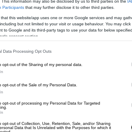
. This information may also be disclosed by us to third parties on the
IA
Participants
that may further disclose it to other third parties.
Αθλητισμός
|
16.02.2025 22:55
 that this website/app uses one or more Google services and may gath
Super League: Ο Τεττέη ήρθε απ'
including but not limited to your visit or usage behaviour. You may click 
 to Google and its third-party tags to use your data for below specifi
τον πάγκο και οδήγησε στη νίκη
ogle consent section.
τον Παναιτωλικό στο φινάλε
Χρυσή αλλαγή για τον Πετράκη ο
l Data Processing Opt Outs
Τεττέη στο 2-0 επί της Athens
Kallithea
o opt-out of the Sharing of my personal data.
In
o opt-out of the Sale of my Personal Data.
In
Κόσμος
|
16.02.2025 22:48
Τι κρύβεται πίσω από το υψηλό
to opt-out of processing my Personal Data for Targeted
ing.
ποσοστό γεννήσεων με καισαρική
In
τομή στην Τουρκία;
o opt-out of Collection, Use, Retention, Sale, and/or Sharing
Η έλλειψη επαρκούς αριθμού μαιών
ersonal Data that Is Unrelated with the Purposes for which it
lected.