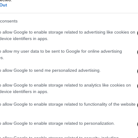
και νοσοκομειακών υποδομών οδηγεί
Out
τις γυναίκες να καταφεύγουν στην
καισαρική
consents
o allow Google to enable storage related to advertising like cookies on
evice identifiers in apps.
o allow my user data to be sent to Google for online advertising
Κόσμος
|
16.02.2025 22:34
s.
«Αδιανόητο» η Ρωσία να
to allow Google to send me personalized advertising.
επανενταχθεί στην G7
Η Ρωσία αποκλείστηκε μετά την
o allow Google to enable storage related to analytics like cookies on
evice identifiers in apps.
προσάρτηση της Κριμαίας της
Ουκρανίας το 2014
o allow Google to enable storage related to functionality of the website
o allow Google to enable storage related to personalization.
o allow Google to enable storage related to security, including