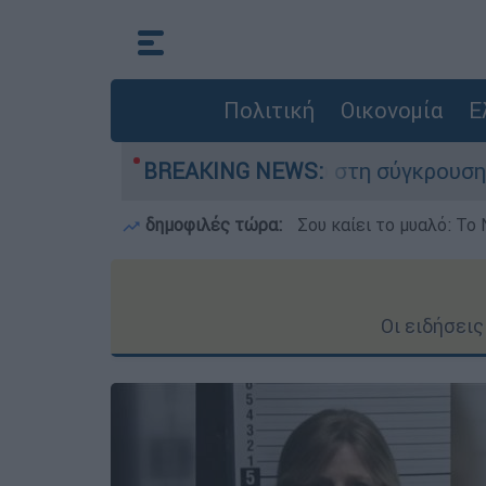
Πολιτική
Οικονομία
Ε
χασε τη ζωή του στη σύγκρουση ελικοπτέρων
BREAKING NEWS:
δημοφιλές τώρα:
Σου καίει το μυαλό: Το 
Οι ειδήσει