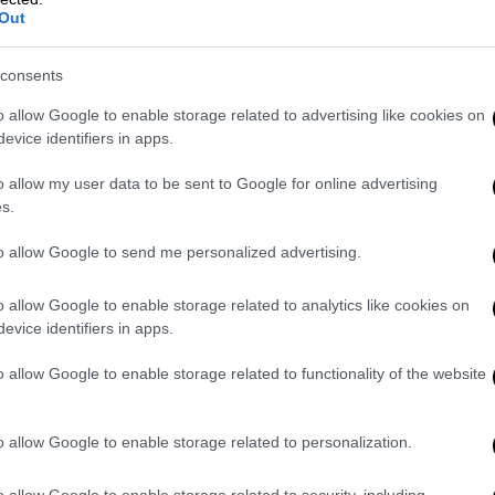
τόνισε ακόμα ότι «η γιορτή της
Out
Παναγίας, της στοργικής Μητέρας
όλων μας, μάς γεμίζει με δύναμη και
consents
ελπίδα για να προχωρήσουμε στη ζωή
μας, υπερνικώντας με την πίστη κάθε
o allow Google to enable storage related to advertising like cookies on
εμπόδιο που συναντάμε στην πορεία
evice identifiers in apps.
του βίου
o allow my user data to be sent to Google for online advertising
s.
Ελλάδα
|
15.08.2024 22:41
to allow Google to send me personalized advertising.
Αττική ώρα μηδέν: Οικολογική
τραγωδία μετά τις φωτιές –
o allow Google to enable storage related to analytics like cookies on
Στάχτη το 37% των δασών σε 8
evice identifiers in apps.
χρόνια
o allow Google to enable storage related to functionality of the website
Οι φωτιές των τελευταίων ετών
έχουν συρρικνώσει σε ανησυχητικό
βαθμό το δασικό απόθεμα της
o allow Google to enable storage related to personalization.
Αττικής
o allow Google to enable storage related to security, including