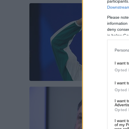
participants
Downstream 
Please note
information 
deny consent
in below Go
Persona
I want t
Opted 
I want t
Opted 
I want 
Advertis
Opted 
I want t
of my P
was col