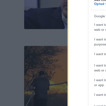
Opted 
Google 
I want t
web or d
I want t
purpose
I want 
I want t
web or d
I want t
or app.
I want t
I want t