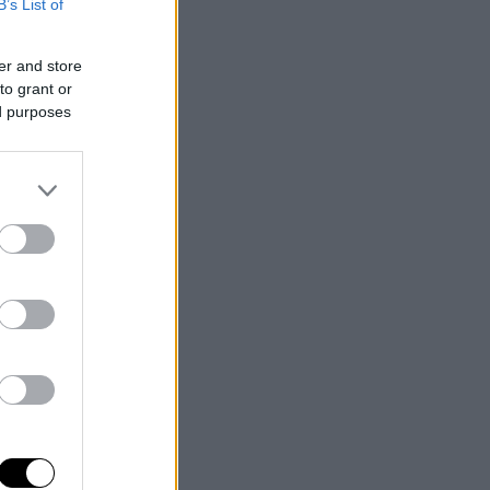
B’s List of
er and store
to grant or
ed purposes