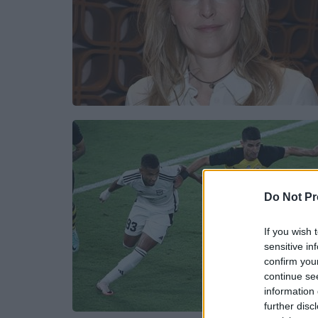
Do Not Pr
If you wish 
sensitive in
confirm you
continue se
information 
further disc