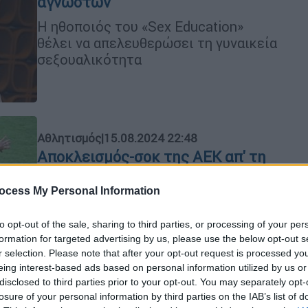
αγνώστων
Η ηθοποιός του «Sex Education»
θέλει να απελευθερώσει τη γυναικεία
σεξουαλικότητα
Αθλητισμός
|
15.08.2024 22:48
Αποκλεισμός-σοκ της ΑΕΚ απ' τη
Νόα! Η Ένωση άργησε να...
ξυπνήσει και έμεινε οριστικά
ocess My Personal Information
εκτός Ευρώπης!
to opt-out of the sale, sharing to third parties, or processing of your per
Η ΑΕΚ νίκησε με 1-0 αλλά δεν
formation for targeted advertising by us, please use the below opt-out s
μπόρεσε να ανατρέψει το 3-1 των
r selection. Please note that after your opt-out request is processed y
Αρμένιων απ' το πρώτο ματς
eing interest-based ads based on personal information utilized by us or
disclosed to third parties prior to your opt-out. You may separately opt-
losure of your personal information by third parties on the IAB’s list of