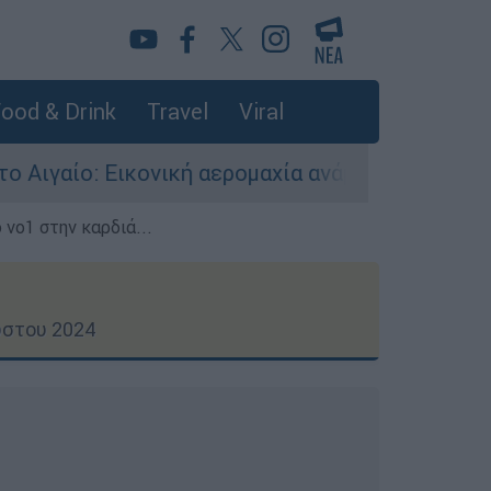
ood & Drink
Travel
Viral
ή αερομαχία ανάμεσα σε ελληνικά και τουρκικά 
 νο1 στην καρδιά...
ύστου 2024