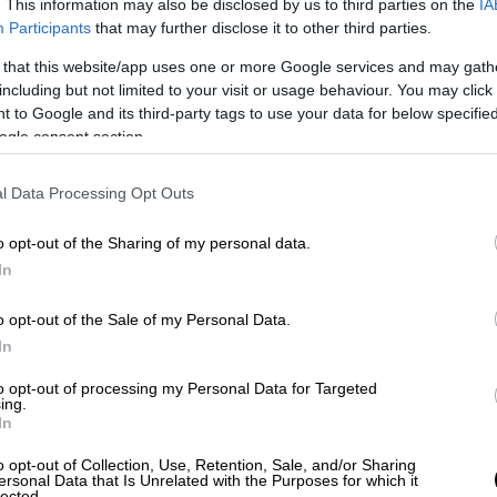
. This information may also be disclosed by us to third parties on the
IA
Participants
that may further disclose it to other third parties.
Αθλητισμός
|
15.08.2024 22:47
 that this website/app uses one or more Google services and may gath
Ιμάν Κελίφ: Η Ολυμπιονίκης της
including but not limited to your visit or usage behaviour. You may click 
Αλγερίας γίνεται κεντρικό
 to Google and its third-party tags to use your data for below specifi
πρόσωπο ινστιτούτου ομορφιάς
ogle consent section.
Δείτε το βίντεο
l Data Processing Opt Outs
o opt-out of the Sharing of my personal data.
In
o opt-out of the Sale of my Personal Data.
Πολιτική
|
15.08.2024 22:45
In
Χαρδαλιάς: Οι αξίες της πίστης
to opt-out of processing my Personal Data for Targeted
μας, είναι το θεμέλιο για να πάμε
ing.
In
μπροστά
o opt-out of Collection, Use, Retention, Sale, and/or Sharing
Ο κ. Χαρδαλιάς στο μήνυμά του
ersonal Data that Is Unrelated with the Purposes for which it
lected.