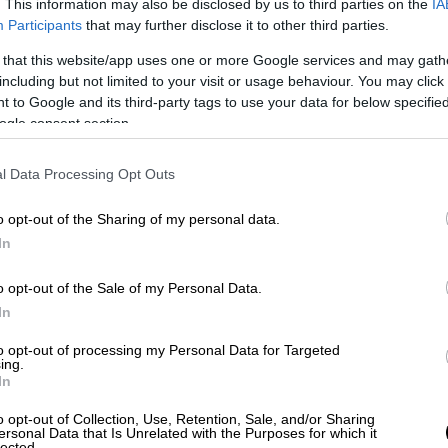
. This information may also be disclosed by us to third parties on the
IA
Αθλητισμός
|
14.07.2019 22:42
Participants
that may further disclose it to other third parties.
Γουίμπλεντον: Μυθικός Τζόκοβιτς
 that this website/app uses one or more Google services and may gath
λύγισε τον Φέντερερ στον τελικό
including but not limited to your visit or usage behaviour. You may click 
της δεκαετίας!
 to Google and its third-party tags to use your data for below specifi
ogle consent section.
Σε ένα από τα καλύτερα και πιο
συγκλονιστικά ματς όλων των
εποχών που είχε διάρκεια 4 ώρες και
l Data Processing Opt Outs
10 λεπτά ο Νόβακ Τζόκοβιτς νίκησε
o opt-out of the Sharing of my personal data.
τον Ρότζερ Φέντερερ με 7-6 (5), 1-6,
In
7-6 (4), 4-6, 13-12 (7-3)
o opt-out of the Sale of my Personal Data.
In
Ελλάδα
|
14.07.2019 22:38
Το σχέδιο του Χρυσοχοΐδη:
to opt-out of processing my Personal Data for Targeted
ing.
Σαρωτικές αλλαγές και η ΕΛ.ΑΣ
In
στους δρόμους (vid)
o opt-out of Collection, Use, Retention, Sale, and/or Sharing
Πόσους αστυνομικούς θα έχουν
ersonal Data that Is Unrelated with the Purposes for which it
lected.