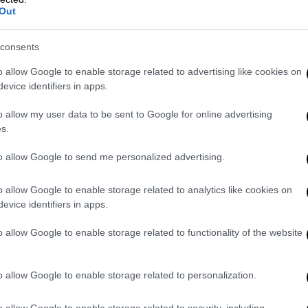
συνοδεία οι υπουργοί, οι υφυπουργοί
Out
και οι βουλευτές - Ολες οι αλλαγές
στην ΕΛ.ΑΣ
consents
o allow Google to enable storage related to advertising like cookies on
evice identifiers in apps.
Κόσμος
|
14.07.2019 22:38
Μαριόν Μαρεσάλ: Η εγγονή του
o allow my user data to be sent to Google for online advertising
s.
Λεπέν ρίχνει δίχτυα... στον
Σαρκοζί
to allow Google to send me personalized advertising.
Η 29χρονη ανιψιά της ηγέτιδας του
Εθνικού Συναγερµού επιστρέφει στην
o allow Google to enable storage related to analytics like cookies on
evice identifiers in apps.
πολιτική µε άνοιγµα στην
Κεντροδεξιά προσβλέποντας σε µια
o allow Google to enable storage related to functionality of the website
µεγάλη συµµαχία της ?εξιάς
o allow Google to enable storage related to personalization.
o allow Google to enable storage related to security, including