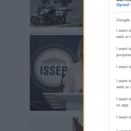
Opted 
Google 
I want t
web or d
I want t
purpose
I want 
I want t
web or d
I want t
or app.
I want t
I want t