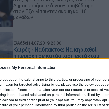
Δηµοσκοπήσεις δίνουν προβάδισµα
στον Τζο Μπάιντεν ακόµη και 10
µονάδων
Ελλάδα
|
14.07.2019 23:00
Καιρός - Ναύπακτος: Να κηρυχθεί
η περιοχή σε κατάσταση εκτάκτου
ανάγκης (vid)
ocess My Personal Information
Ο Βουλευτής Αιτωλοκαρνανίας του
ΚΙΝ.ΑΛ. Δημήτρης Κωνσταντόπουλος
to opt-out of the sale, sharing to third parties, or processing of your per
ζήτησε μέσω του ethnos.gr να
formation for targeted advertising by us, please use the below opt-out s
κηρυχθεί η περιοχή της Ναυπακτίας
r selection. Please note that after your opt-out request is processed y
σε κατάσταση εκτάκτου ανάγκης
eing interest-based ads based on personal information utilized by us or
disclosed to third parties prior to your opt-out. You may separately opt-
losure of your personal information by third parties on the IAB’s list of