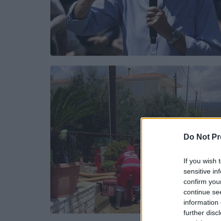
Do Not Pr
If you wish 
sensitive in
confirm you
continue se
information 
further disc