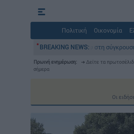
Πολιτική
Οικονομία
Ε
έχασε τη ζωή του στη σύγκρουση ελικοπτέρων
BREAKING NEWS:
Πρωινή ενημέρωση:
➔ Δείτε τα πρωτοσέλι
σήμερα
Οι ειδήσ