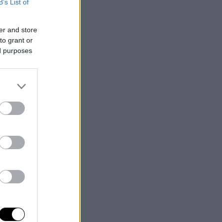
B’s List of
er and store
to grant or
ed purposes