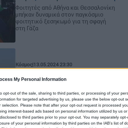
Φοιτητές από Αθήνα και Θεσσαλονίκη
μπήκαν δυναμικά στον παγκόσμιο
φοιτητικό ξεσηκωμό για τη σφαγή
στη Γάζα
Κόσμος
|
13.05.2024 23:30
OHE: Σχεδόν 360.000 άνθρωποι
έχουν εγκαταλείψει τη Ράφα μετά
ocess My Personal Information
την ισραηλινή εντολή εκκένωσης
to opt-out of the sale, sharing to third parties, or processing of your per
«Δεν υπάρχει πουθενά να πάνε. Δεν
formation for targeted advertising by us, please use the below opt-out s
υπάρχει ασφάλεια χωρίς εκεχειρία»
r selection. Please note that after your opt-out request is processed y
eing interest-based ads based on personal information utilized by us or
disclosed to third parties prior to your opt-out. You may separately opt-
losure of your personal information by third parties on the IAB’s list of