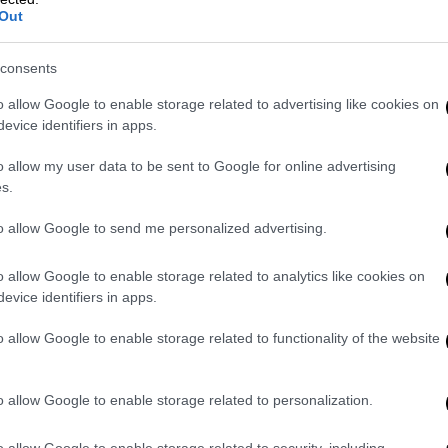
άλλο τσιμέντο»
Out
«Η πόλη δεν αντέχει άλλο τσιμέντο
και νέα μεγαθήρια», είπε ο Δούκας
consents
o allow Google to enable storage related to advertising like cookies on
evice identifiers in apps.
Οικονομία
|
13.05.2024 23:15
o allow my user data to be sent to Google for online advertising
Εξωδικαστικός: Ξεπέρασαν τις 25
s.
χιλιάδες οι αιτήσεις το α'
τετράμηνο του 2024
to allow Google to send me personalized advertising.
Τα στεγαστικά δάνεια αποτελούν την
o allow Google to enable storage related to analytics like cookies on
πλειοψηφία σε όλους τους τύπους
evice identifiers in apps.
διμερών αλλά και του Ν.4605/2019,
ενώ στο πλαίσιο του Ν.3869/2010
o allow Google to enable storage related to functionality of the website
(νόμος Κατσέλη) οι ρυθμίσεις για
περισσότερα από τα μισά δάνεια
o allow Google to enable storage related to personalization.
αφορούν σε καταναλωτικά
o allow Google to enable storage related to security, including