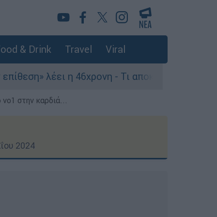
ood & Drink
Travel
Viral
έει η 46χρονη - Τι αποκάλυψε στους αστυνομικού
 νο1 στην καρδιά...
ΐου 2024