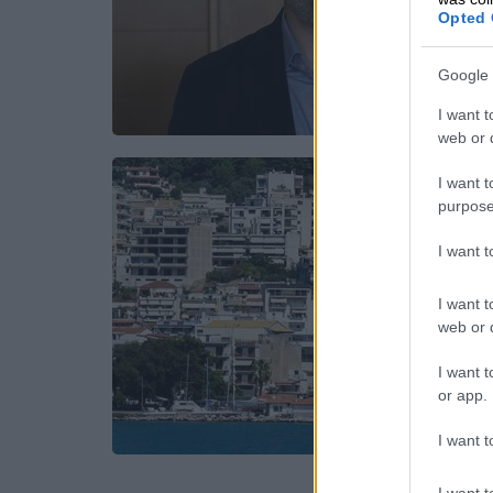
Opted 
Google 
I want t
web or d
I want t
purpose
I want 
I want t
web or d
I want t
or app.
I want t
I want t