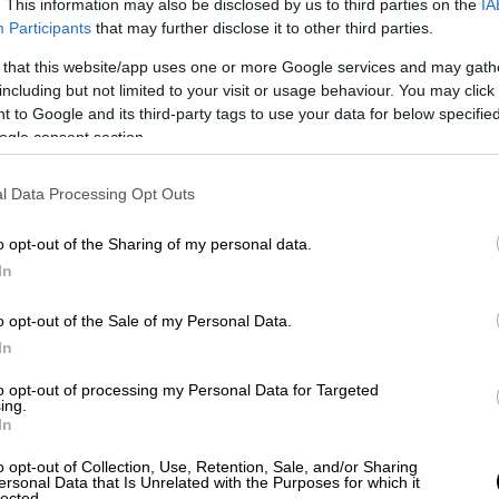
. This information may also be disclosed by us to third parties on the
IA
Participants
that may further disclose it to other third parties.
Ελλάδα
|
13.05.2024 23:19
 that this website/app uses one or more Google services and may gath
Οπαδική επίθεση στη
including but not limited to your visit or usage behaviour. You may click 
 to Google and its third-party tags to use your data for below specifi
Θεσσαλονίκη: Τους χτύπησαν ενώ
ogle consent section.
έκαναν τζόκινγκ και τους άφησαν
αιμόφυρτους
l Data Processing Opt Outs
Δύο άτομα απλώς έκαναν τζόκινγκ με
μπλούζες με διακριτικά ομάδας
o opt-out of the Sharing of my personal data.
In
o opt-out of the Sale of my Personal Data.
In
Πολιτική
|
13.05.2024 23:16
to opt-out of processing my Personal Data for Targeted
ing.
«Όχι» από το Δημοτικό Συμβούλιο
In
Αθηναίων στα μπόνους για ύψη
o opt-out of Collection, Use, Retention, Sale, and/or Sharing
των κτιρίων - «Δεν αντέχουμε
ersonal Data that Is Unrelated with the Purposes for which it
lected.