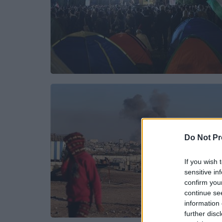
Do Not Pr
If you wish 
sensitive in
confirm you
continue se
information 
further disc