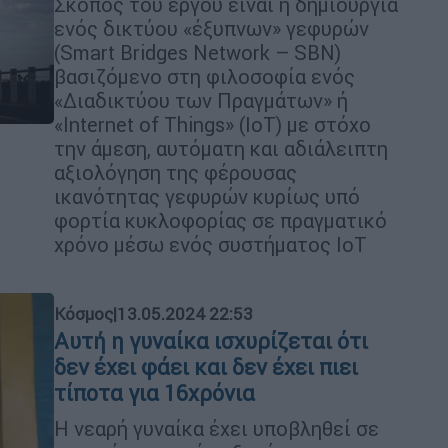
Σκοπός του έργου είναι η δημιουργία
ενός δικτύου «έξυπνων» γεφυρών
(Smart Bridges Network – SBN)
βασιζόμενο στη φιλοσοφία ενός
«Διαδικτύου των Πραγμάτων» ή
«Internet of Things» (IoT) με στόχο
την άμεση, αυτόματη και αδιάλειπτη
αξιολόγηση της φέρουσας
ικανότητας γεφυρών κυρίως υπό
φορτία κυκλοφορίας σε πραγματικό
χρόνο μέσω ενός συστήματος IoT
Κόσμος
|
13.05.2024 22:53
Αυτή η γυναίκα ισχυρίζεται ότι
δεν έχει φάει και δεν έχει πιει
τίποτα για 16χρόνια
Η νεαρή γυναίκα έχει υποβληθεί σε