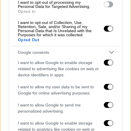
I want to opt-out of processing my
Personal Data for Targeted Advertising.
Σινεμά
|
13.03.2025 23:00
Opted In
Η πρωταγωνίστρια του «Stranger
I want to opt-out of Collection, Use,
Things», Σέιντι Σινκ, προστίθεται στο
Retention, Sale, and/or Sharing of my
Personal Data that Is Unrelated with the
καστ του Spiderman 4
Purposes for which it was collected.
Opted Out
Θα βρεθεί στο πλευρό του Τομ Χόλαντ
Google consents
I want to allow Google to enable storage
related to advertising like cookies on web or
device identifiers in apps.
I want to allow my user data to be sent to
Google for online advertising purposes.
I want to allow Google to send me
personalized advertising.
I want to allow Google to enable storage
related to analytics like cookies on web or