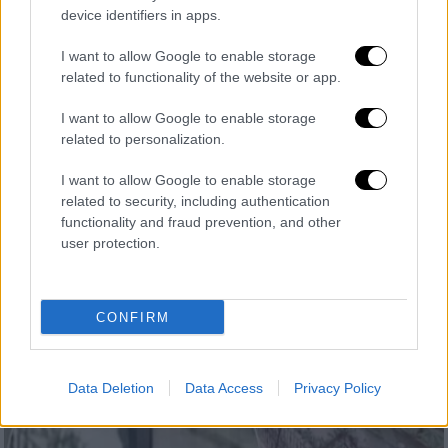
device identifiers in apps.
I want to allow Google to enable storage
Πολιτική
|
13.03.2025 22:45
related to functionality of the website or app.
Συνάντηση Μητσοτάκη με ΥΠΕΞ Ισραήλ:
I want to allow Google to enable storage
Στρατηγική εταιρική σχέση μεταξύ των
related to personalization.
δύο χωρών
I want to allow Google to enable storage
Τον υπουργό Εξωτερικών του Ισραήλ Gideon
related to security, including authentication
Sa'ar υποδέχθηκε στο Μέγαρο Μαξίμου το
functionality and fraud prevention, and other
απόγευμα της Πέμπτης 13/3 ο
user protection.
πρωθυπουργός
CONFIRM
Data Deletion
Data Access
Privacy Policy