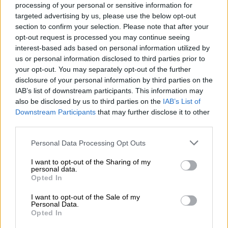
Κόσμος
|
13.03.2025 23:07
processing of your personal or sensitive information for
Τραμπ: «Θέμα χρόνου η προσάρτηση της
targeted advertising by us, please use the below opt-out
section to confirm your selection. Please note that after your
Γροιλανδίας»
opt-out request is processed you may continue seeing
«Είναι απαραίτητο για τη διεθνή ασφάλεια»,
interest-based ads based on personal information utilized by
τόνισε ο Αμερικανός Πρόεδρος
us or personal information disclosed to third parties prior to
your opt-out. You may separately opt-out of the further
disclosure of your personal information by third parties on the
IAB’s list of downstream participants. This information may
also be disclosed by us to third parties on the
IAB’s List of
Downstream Participants
that may further disclose it to other
third parties.
Please note that this website/app uses one or more Google
Personal Data Processing Opt Outs
services and may gather and store information including but
not limited to your visit or usage behaviour. You may click to
I want to opt-out of the Sharing of my
personal data.
grant or deny consent to Google and its third-party tags to
Opted In
use your data for below specified purposes in below Google
consent section.
I want to opt-out of the Sale of my
Personal Data.
Opted In