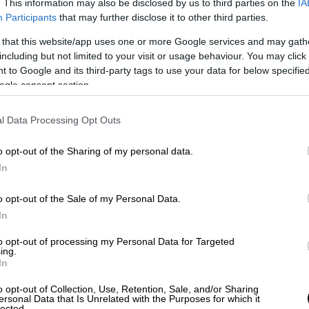
. This information may also be disclosed by us to third parties on the
IA
Participants
that may further disclose it to other third parties.
 that this website/app uses one or more Google services and may gath
Πολιτική
|
12.02.2026 22:50
including but not limited to your visit or usage behaviour. You may click 
SMS της προς τον Χρυσοχοΐδη
 to Google and its third-party tags to use your data for below specifi
δημοσίευσε η Κωνσταντοπούλου -
ogle consent section.
Καταγγέλλει παρακράτος
l Data Processing Opt Outs
Ολόκληρη η δημοσίευση της
προέδρου της Πλεύσης Ελευθερίας
o opt-out of the Sharing of my personal data.
In
o opt-out of the Sale of my Personal Data.
In
Ελλάδα
|
12.02.2026 22:38
Νέα μαρτυρία-κλειδί για το
to opt-out of processing my Personal Data for Targeted
ing.
προπάνιο στο εργαστάσιο της
In
Βιολάντα: «Είχαν ενημερωθεί από
o opt-out of Collection, Use, Retention, Sale, and/or Sharing
τον Ιούνιο του 2025»
ersonal Data that Is Unrelated with the Purposes for which it
lected.