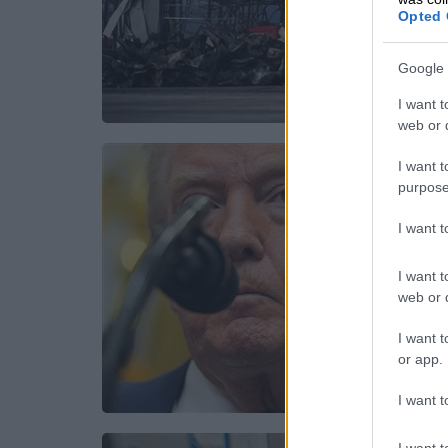
Opted 
Google 
I want t
web or d
I want t
purpose
I want 
I want t
web or d
I want t
or app.
I want t
I want t