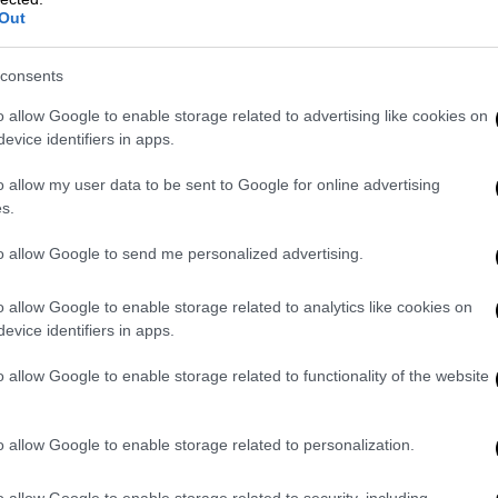
Αποκαλύψεις για προειδοποιήσεις
Out
μηχανικού μήνες πριν τη φονική
πυρκαγιά, με την έκθεση να βρίσκεται
consents
ήδη στη δικογραφία
o allow Google to enable storage related to advertising like cookies on
evice identifiers in apps.
o allow my user data to be sent to Google for online advertising
Κόσμος
|
12.02.2026 22:25
s.
Τραμπ για Ιράν: Πρέπει να
to allow Google to send me personalized advertising.
συμφωνήσουμε, αλλιώς θα γίνει
πολύ τραυματικό για αυτούς
o allow Google to enable storage related to analytics like cookies on
evice identifiers in apps.
«Ο πρόεδρος πιστεύει ότι οι Ιρανοί
έχουν ήδη μάθει με ποιον έχουν να
o allow Google to enable storage related to functionality of the website
κάνουν», ανέφερε ο Νετανιάχου
o allow Google to enable storage related to personalization.
o allow Google to enable storage related to security, including