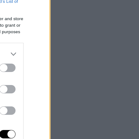
B’s List of
er and store
to grant or
ed purposes