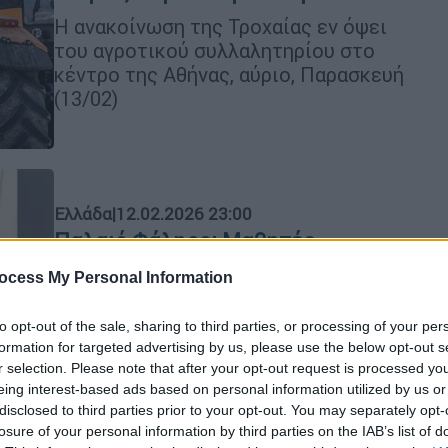
Η ανακοίνωση της Τροχαίας εν όψει
του αγροτικού συλλαλητηρίου στο
κέντρο της Αθήνας, αύριο, Παρασκευή
(13/02)
Ελλάδα
|
12.02.2026 23:00
Παλαιό Φάληρο: Μαθητές
Δημοτικού κινδύνευσαν από
ocess My Personal Information
πτώση σοβάδων στις τουαλέτες
Το ταβάνι υποχώρησε στις τουαλέτες
to opt-out of the sale, sharing to third parties, or processing of your per
formation for targeted advertising by us, please use the below opt-out s
τη στιγμή που βρισκόταν μέσα 3
r selection. Please note that after your opt-out request is processed y
μαθητές
eing interest-based ads based on personal information utilized by us or
disclosed to third parties prior to your opt-out. You may separately opt-
losure of your personal information by third parties on the IAB’s list of