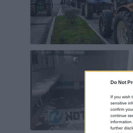
Do Not Pr
If you wish 
sensitive in
confirm you
continue se
information 
further disc