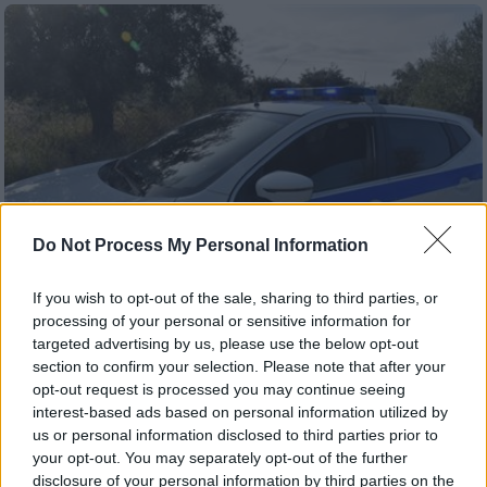
Do Not Process My Personal Information
If you wish to opt-out of the sale, sharing to third parties, or
processing of your personal or sensitive information for
targeted advertising by us, please use the below opt-out
Ελλάδα
|
08.01.2025 22:46
section to confirm your selection. Please note that after your
Ηράκλειο: Δύο συλλήψεις για
opt-out request is processed you may continue seeing
ναρκωτικά
interest-based ads based on personal information utilized by
us or personal information disclosed to third parties prior to
Την προανάκριση διενεργεί το Τμήμα
your opt-out. You may separately opt-out of the further
Δίωξης Ναρκωτικών της Υποδιεύθυνσης
disclosure of your personal information by third parties on the