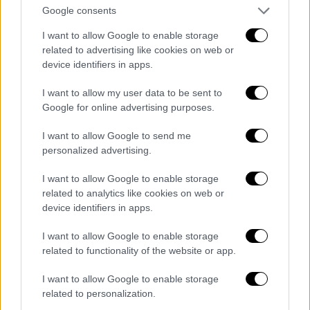
Γροιλανδία, Καναδά και Παναμά δείχνουν
Google consents
τι εννοούσε με το «Πρώτα η Αμερική»
I want to allow Google to enable storage
Δύο μήνες μετά τον θρίαμβο και την
related to advertising like cookies on web or
device identifiers in apps.
επάνοδο στον προεδρικό θώκο των ΗΠΑ,
όλα πλέον γίνονται πιο ξεκάθαρα για τις
I want to allow my user data to be sent to
προτεραιότητές του
Google for online advertising purposes.
I want to allow Google to send me
personalized advertising.
I want to allow Google to enable storage
related to analytics like cookies on web or
device identifiers in apps.
I want to allow Google to enable storage
related to functionality of the website or app.
I want to allow Google to enable storage
related to personalization.