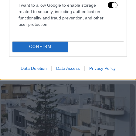
I want to allow Google to enable storage
related to security, including authentication
functionality and fraud prevention, and other
Αθλητισμός
|
08.01.2025 22:30
user protection.
Κύπελλο Ελλάδας: Νίκη και πρόκριση
για τον Παναθηναϊκό που έκλεισε
μεγάλο ραντεβού με τον Ολυμπιακό στα
CONFIRM
προημιτελικά!
Ο Παναθηναϊκός επικράτησε 2-1 του
Data Deletion
Data Access
Privacy Policy
Ατρόμητου στο ΟΑΚΑ