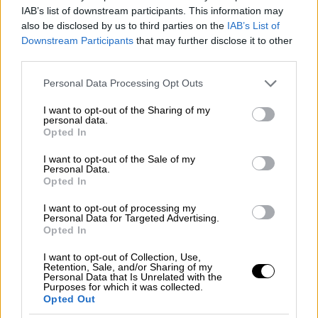
Δίωξης και Εξιχνίασης Εγκλημάτων
IAB’s list of downstream participants. This information may
Ηρακλείου
also be disclosed by us to third parties on the
IAB’s List of
Downstream Participants
that may further disclose it to other
third parties.
Please note that this website/app uses one or more Google
Personal Data Processing Opt Outs
services and may gather and store information including but
not limited to your visit or usage behaviour. You may click to
I want to opt-out of the Sharing of my
personal data.
grant or deny consent to Google and its third-party tags to
Opted In
use your data for below specified purposes in below Google
consent section.
I want to opt-out of the Sale of my
Personal Data.
Opted In
I want to opt-out of processing my
Personal Data for Targeted Advertising.
Opted In
I want to opt-out of Collection, Use,
Retention, Sale, and/or Sharing of my
Personal Data that Is Unrelated with the
Purposes for which it was collected.
Κόσμος
|
08.01.2025 22:37
Opted Out
Οι απειλές του Ντόναλντ Τραμπ προς