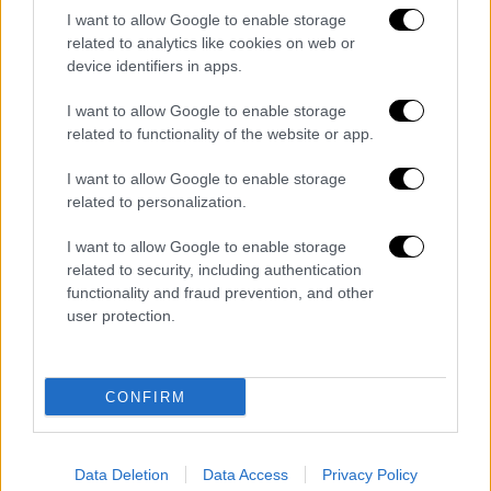
I want to allow Google to enable storage
related to analytics like cookies on web or
device identifiers in apps.
I want to allow Google to enable storage
related to functionality of the website or app.
I want to allow Google to enable storage
related to personalization.
I want to allow Google to enable storage
Ελλάδα
|
07.12.2022 23:02
related to security, including authentication
Πυροβολισμός 16χρονου στο κεφάλι: Οι
functionality and fraud prevention, and other
ποινές που αντιμετωπίζει ο αστυνομικός
user protection.
– Τι δήλωσε ο δικηγόρος του
Νέες λεπτομέρειες για το περιστατικό
CONFIRM
Data Deletion
Data Access
Privacy Policy