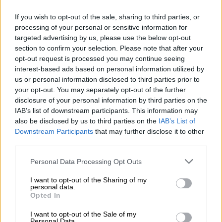
If you wish to opt-out of the sale, sharing to third parties, or
processing of your personal or sensitive information for
Ελλάδα
|
07.12.2022 23:19
targeted advertising by us, please use the below opt-out
Εκτεταμένα επεισόδια: Μεγάλη φωτιά
section to confirm your selection. Please note that after your
σε κατάστημα ελαστικών στον
opt-out request is processed you may continue seeing
Ασπρόπυργο – Πυρπολήθηκε λεωφορείο
interest-based ads based on personal information utilized by
us or personal information disclosed to third parties prior to
στο Μενίδι
your opt-out. You may separately opt-out of the further
Μεγάλη επιχείρηση της πυροσβεστικής σε
disclosure of your personal information by third parties on the
IAB’s list of downstream participants. This information may
εξέλιξη
also be disclosed by us to third parties on the
IAB’s List of
Downstream Participants
that may further disclose it to other
third parties.
Please note that this website/app uses one or more Google
Personal Data Processing Opt Outs
services and may gather and store information including but
not limited to your visit or usage behaviour. You may click to
I want to opt-out of the Sharing of my
personal data.
grant or deny consent to Google and its third-party tags to
Opted In
use your data for below specified purposes in below Google
consent section.
I want to opt-out of the Sale of my
Personal Data.