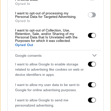
Opted In
I want to opt-out of processing my
Personal Data for Targeted Advertising.
Opted In
I want to opt-out of Collection, Use,
Retention, Sale, and/or Sharing of my
Ελλάδα
|
07.12.2022 23:10
Personal Data that Is Unrelated with the
Purposes for which it was collected.
Θύμιος Μπουγάς: Παίρνει τη ζωή του
Opted Out
πίσω - «Όσοι με στηρίζουν μου δίνουν
ελπίδες»
Google consents
Ο 39χρονος παίρνει τη ζωή του πίσω,
I want to allow Google to enable storage
related to advertising like cookies on web or
έχοντας στο πλευρό του άτομα τα οποία
device identifiers in apps.
άγγιξε η ιστορία του
I want to allow my user data to be sent to
Google for online advertising purposes.
I want to allow Google to send me
personalized advertising.