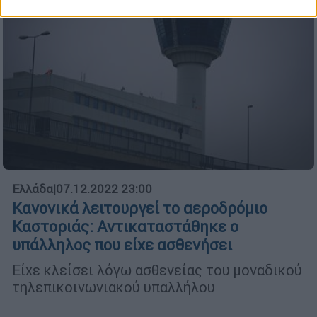
Ελλάδα
|
07.12.2022 23:00
Κανονικά λειτουργεί το αεροδρόμιο
Καστοριάς: Αντικαταστάθηκε ο
υπάλληλος που είχε ασθενήσει
Είχε κλείσει λόγω ασθενείας του μοναδικού
τηλεπικοινωνιακού υπαλλήλου