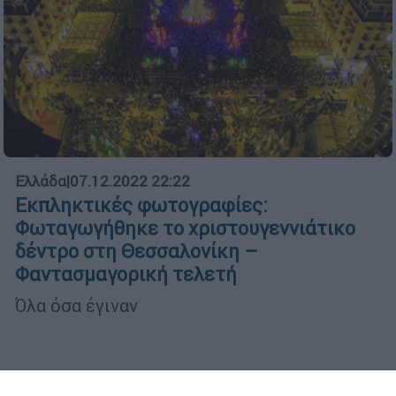
Ελλάδα
|
07.12.2022 22:22
Εκπληκτικές φωτογραφίες:
Φωταγωγήθηκε το χριστουγεννιάτικο
δέντρο στη Θεσσαλονίκη –
Φαντασμαγορική τελετή
Όλα όσα έγιναν