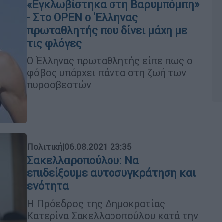
«Εγκλωβίστηκα στη Βαρυμπόμπη»
- Στο OPEN o 'Ελληνας
πρωταθλητής που δίνει μάχη με
τις φλόγες
Ο Έλληνας πρωταθλητής είπε πως ο
φόβος υπάρχει πάντα στη ζωή των
πυροσβεστών
Πολιτική
|
06.08.2021 23:35
Σακελλαροπούλου: Να
επιδείξουμε αυτοσυγκράτηση και
ενότητα
Η Πρόεδρος της Δημοκρατίας
Κατερίνα Σακελλαροπούλου κατά την