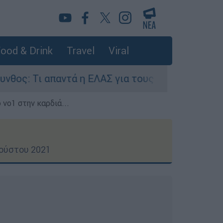
ood & Drink
Travel
Viral
τά η ΕΛΑΣ για τους 8 βιασμούς τουριστριών - «
 νο1 στην καρδιά...
γούστου 2021