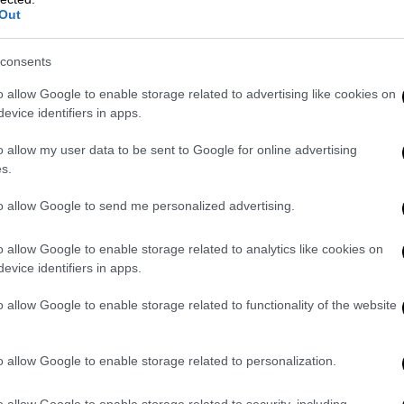
που δεν περίμενες ποτέ ότι θα
Out
ζήσεις.
consents
o allow Google to enable storage related to advertising like cookies on
Ελλάδα
|
06.08.2021 23:09
evice identifiers in apps.
Φωτιά: Πύρινη λαίλαπα στη
Μαλακάσα - Συγκλονιστικές
o allow my user data to be sent to Google for online advertising
s.
εικόνες από το σημείο
Δραματική έκκληση από τον δήμαρχο
to allow Google to send me personalized advertising.
Ωρωπού - Δεν σβήνουν οι φλόγες
o allow Google to enable storage related to analytics like cookies on
evice identifiers in apps.
o allow Google to enable storage related to functionality of the website
Ελλάδα
|
06.08.2021 22:58
o allow Google to enable storage related to personalization.
Γυναικοκτονία στη Λάρισα: Στη
φυλακή ο 54χρονος δράστης
o allow Google to enable storage related to security, including