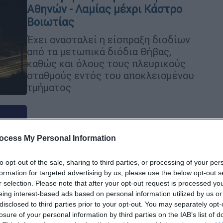
Αθηνών - Λαμίας μέχρι Κάστρο
Βοιωτίας
Έχει ανασταλεί η είσπραξη διοδίων
από τα μετωπικά διόδια Θήβας,
καθώς και όλους τους πλευρικούς
σταθμούς εντός του αποκλεισμένου
τμήματος
Τηλεόραση
|
06.08.2021 23:20
ocess My Personal Information
«Κρατιόμουν μην τον κοπανήσω με
το μικρόφωνο...»
to opt-out of the sale, sharing to third parties, or processing of your per
formation for targeted advertising by us, please use the below opt-out s
Στα όριά του δημοσιογράφος της ΕΡΤ
r selection. Please note that after your opt-out request is processed y
για την πύρινη λαίλαπα...
eing interest-based ads based on personal information utilized by us or
disclosed to third parties prior to your opt-out. You may separately opt-
losure of your personal information by third parties on the IAB’s list of