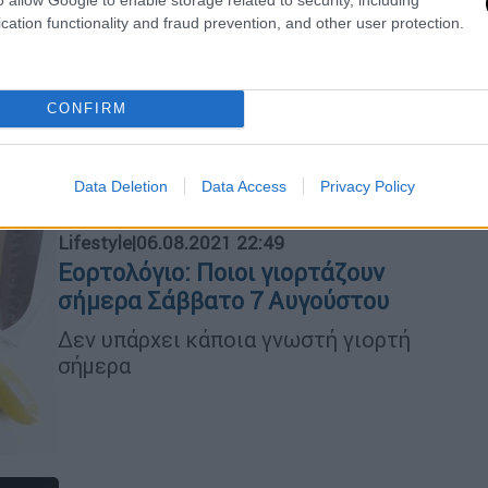
cation functionality and fraud prevention, and other user protection.
Ο δράστης μεταφέρεται στις φυλακές
Λάρισας
CONFIRM
Data Deletion
Data Access
Privacy Policy
Lifestyle
|
06.08.2021 22:49
Εορτολόγιο: Ποιοι γιορτάζουν
σήμερα Σάββατο 7 Αυγούστου
Δεν υπάρχει κάποια γνωστή γιορτή
σήμερα