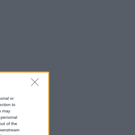
sonal or
ection to
ou may
 personal
out of the
 downstream