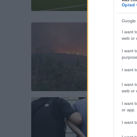
Opted 
Google 
I want t
web or d
I want t
purpose
I want 
I want t
web or d
I want t
or app.
I want t
I want t