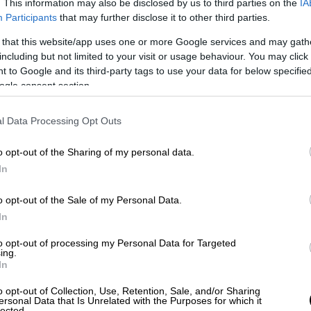
. This information may also be disclosed by us to third parties on the
IA
Participants
that may further disclose it to other third parties.
Ελλάδα
|
06.08.2021 23:16
 that this website/app uses one or more Google services and may gath
including but not limited to your visit or usage behaviour. You may click 
ΕΟΔΥ: Τα σημεία που θα γίνονται
 to Google and its third-party tags to use your data for below specifi
δωρεάν rapid test το Σάββατο 7
ogle consent section.
Αυγούστου
Όλα τα σημεία στα οποία θα
l Data Processing Opt Outs
πραγματοποιούνται τεστ το Σάββατο
7 Αυγούστου
o opt-out of the Sharing of my personal data.
In
o opt-out of the Sale of my Personal Data.
Αθλητισμός
|
06.08.2021 23:12
In
Αν έρθεις απ’ το σπίτι τα
to opt-out of processing my Personal Data for Targeted
χαράματα…
ing.
In
Υπάρχουν στιγμές που δεν θα
ξεχάσεις. Στιγμές που σε καθόρισαν.
o opt-out of Collection, Use, Retention, Sale, and/or Sharing
ersonal Data that Is Unrelated with the Purposes for which it
Και υπάρχουν κι εκείνες οι στιγμές
lected.