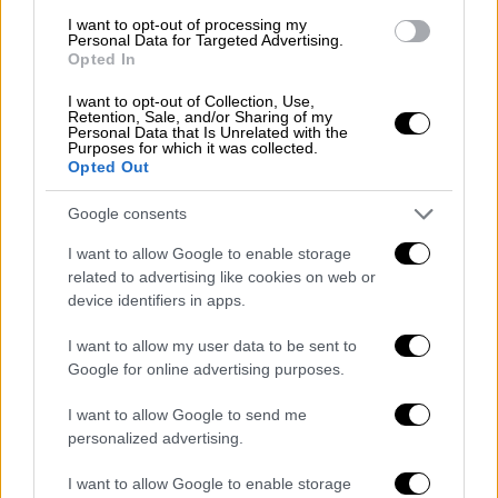
I want to opt-out of processing my
Personal Data for Targeted Advertising.
Opted In
I want to opt-out of Collection, Use,
Αθλητισμός
|
06.06.2025 23:00
Retention, Sale, and/or Sharing of my
Προκάλεσε ο Φουρνιέ στο ΟΑΚΑ:
Personal Data that Is Unrelated with the
Purposes for which it was collected.
Άσεμνη χειρονομία του Γάλλου στους
Opted Out
οπαδούς του Παναθηναϊκού
Google consents
Μεγάλη ένταση προκλήθηκε στο γήπεδο
I want to allow Google to enable storage
related to advertising like cookies on web or
device identifiers in apps.
I want to allow my user data to be sent to
Google for online advertising purposes.
I want to allow Google to send me
personalized advertising.
I want to allow Google to enable storage