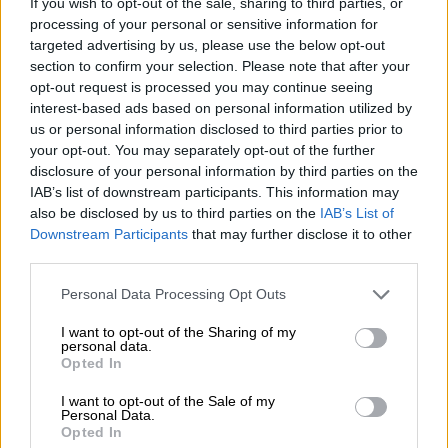
If you wish to opt-out of the sale, sharing to third parties, or
Θέατρο
|
06.06.2025 23:00
processing of your personal or sensitive information for
Ο Τομ Φέλτον επιστρέφει στο ρόλο του
targeted advertising by us, please use the below opt-out
Ντράγκο Μαλφόι μέσα από το
section to confirm your selection. Please note that after your
Μπρόντγουεϊ
opt-out request is processed you may continue seeing
interest-based ads based on personal information utilized by
Το έργο διαδραματίζεται 19 χρόνια μετά τα
us or personal information disclosed to third parties prior to
γεγονότα του τελευταίου βιβλίου της
your opt-out. You may separately opt-out of the further
σειράς
disclosure of your personal information by third parties on the
IAB’s list of downstream participants. This information may
also be disclosed by us to third parties on the
IAB’s List of
Downstream Participants
that may further disclose it to other
third parties.
Please note that this website/app uses one or more Google
Personal Data Processing Opt Outs
services and may gather and store information including but
not limited to your visit or usage behaviour. You may click to
I want to opt-out of the Sharing of my
personal data.
grant or deny consent to Google and its third-party tags to
Opted In
use your data for below specified purposes in below Google
consent section.
I want to opt-out of the Sale of my
Personal Data.
Opted In