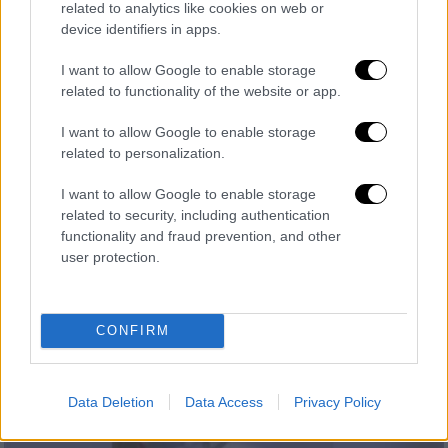
related to analytics like cookies on web or
device identifiers in apps.
I want to allow Google to enable storage
related to functionality of the website or app.
Κόσμος
|
06.06.2025 22:55
I want to allow Google to enable storage
Ο «τρόμος» για τη σύγκρουση Τραμπ -
related to personalization.
Μασκ και οι ενδεχόμενες... συνέπειες –
I want to allow Google to enable storage
Γιατί η κόντρα των δυο ανδρών
related to security, including authentication
μονοπωλεί το παγκόσμιο ενδιαφέρον
functionality and fraud prevention, and other
user protection.
Η κόντρα των δύο ανδρών στα μέσα
κοινωνικής δικτύωσης αποτελεί πηγή
«γέλιου», αλλά τα απόνερα μπορεί να είναι
CONFIRM
πολύ πιο επικίνδυνα σύμφωνα με αναλυτές
Data Deletion
Data Access
Privacy Policy