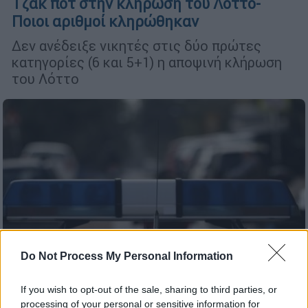
Τζακ ποτ στην κλήρωση του Λόττο-
Ποιοι αριθμοί κληρώθηκαν
Δεν ανέδειξε νικητές στις δύο πρώτες
κατηγορίες (6 και 5+1) η αποψινή κλήρωση
του Λόττο
Do Not Process My Personal Information
If you wish to opt-out of the sale, sharing to third parties, or
processing of your personal or sensitive information for