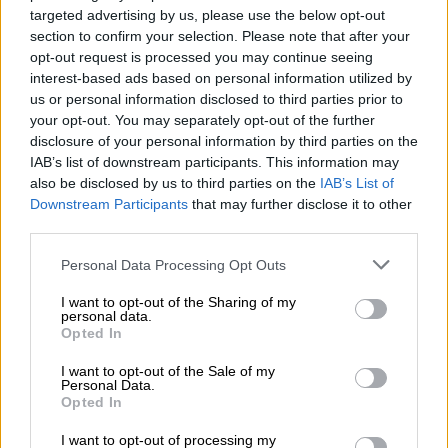
Ελλάδα
|
03.11.2018 23:25
targeted advertising by us, please use the below opt-out
section to confirm your selection. Please note that after your
Σκηνοθέτησε τη ληστεία της για να
opt-out request is processed you may continue seeing
εισπράξει τα ασφάλιστρα
interest-based ads based on personal information utilized by
Μπορεί να κατήγγειλε ότι έπεσε θύμα
us or personal information disclosed to third parties prior to
your opt-out. You may separately opt-out of the further
ληστείας, όμως η έρευνα των αστυνομικών
disclosure of your personal information by third parties on the
εντόπισε... λαβράκια
IAB’s list of downstream participants. This information may
also be disclosed by us to third parties on the
IAB’s List of
Downstream Participants
that may further disclose it to other
third parties.
Please note that this website/app uses one or more Google
Personal Data Processing Opt Outs
services and may gather and store information including but
not limited to your visit or usage behaviour. You may click to
I want to opt-out of the Sharing of my
personal data.
grant or deny consent to Google and its third-party tags to
Opted In
use your data for below specified purposes in below Google
consent section.
I want to opt-out of the Sale of my
Personal Data.
Opted In
I want to opt-out of processing my