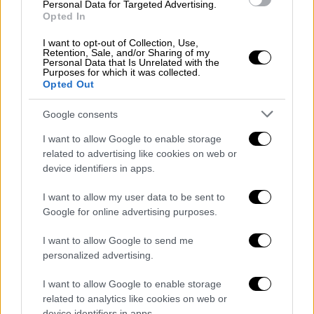
Personal Data for Targeted Advertising.
Opted In
Αθλητισμός
|
03.11.2018 23:11
I want to opt-out of Collection, Use,
Γιώργος Δώνης: «Αν ήμασταν και
Retention, Sale, and/or Sharing of my
Personal Data that Is Unrelated with the
αποτελεσματικοί…»
Purposes for which it was collected.
Opted Out
Ο τεχνικός του Παναθηναϊκού στάθηκε στη
φτωχή αποτελεσματικότητα της ομάδας
Google consents
του στις μεγάλες «στιγμές» της στο ματς με
I want to allow Google to enable storage
την ΑΕΚ
related to advertising like cookies on web or
device identifiers in apps.
I want to allow my user data to be sent to
Google for online advertising purposes.
I want to allow Google to send me
personalized advertising.
I want to allow Google to enable storage
related to analytics like cookies on web or
device identifiers in apps.