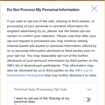
Do Not Process My Personal Information
Κόσμος
|
02.02.2025 22:40
Φόρους σε σοκολάτες, τυριά, φρούτα
If you wish to opt-out of the sale, sharing to third parties, or
από τις ΗΠΑ επιβάλει ο Καναδάς -
processing of your personal or sensitive information for
«Τώρα είναι η ώρα να επιλέξετε τον
targeted advertising by us, please use the below opt-out
section to confirm your selection. Please note that after your
Καναδά» είπε ο πρωθυπουργός της
opt-out request is processed you may continue seeing
χώρας Τζάστιν Τριντό
interest-based ads based on personal information utilized by
Ο Τριντό σε διάγγελμα του κάλεσε τους
us or personal information disclosed to third parties prior to
your opt-out. You may separately opt-out of the further
πολίτες του Καναδά να επιλέγουν προϊόντα
disclosure of your personal information by third parties on the
της χώρας τους - Απάντηση στους δασμούς
IAB’s list of downstream participants. This information may
Τραμπ
also be disclosed by us to third parties on the
IAB’s List of
Downstream Participants
that may further disclose it to other
third parties.
Please note that this website/app uses one or more Google
Personal Data Processing Opt Outs
services and may gather and store information including but
not limited to your visit or usage behaviour. You may click to
I want to opt-out of the Sharing of my
personal data.
grant or deny consent to Google and its third-party tags to