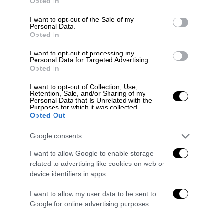
Opted In
use your data for below specified purposes in below Google
consent section.
I want to opt-out of the Sale of my
Personal Data.
Opted In
I want to opt-out of processing my
Personal Data for Targeted Advertising.
Opted In
I want to opt-out of Collection, Use,
Retention, Sale, and/or Sharing of my
Personal Data that Is Unrelated with the
Purposes for which it was collected.
Opted Out
Google consents
I want to allow Google to enable storage
related to advertising like cookies on web or
Ελλάδα
|
02.02.2025 22:25
device identifiers in apps.
Σεισμός στη Σαντορίνη: Ακόμη μια
ισχυρή δόνηση 4 Ρίχτερ
I want to allow my user data to be sent to
Google for online advertising purposes.
Συνεχίζονται η σεισμική δραστηριότητα