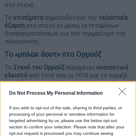
στο στενό.
Τα
χτυπήματα
σηματοδοτούν την
τελευταία
έξαρση
στο στενό εν μέσω εκτεταμένων
διαπραγματεύσεων για τον τερματισμό της
σύγκρουσης.
Το «μπλακ άουτ» στο Ορμούζ
Το
Στενό του Ορμούζ
παραμένει
ουσιαστικά
κλειστό
από τότε που οι ΗΠΑ και το Ισραήλ
επιτέθηκαν στο Ιράν στις 28 Φεβρουαρίου,
σταματώντας τις αποστολές ενεργειακών
Do Not Process My Personal Information
προϊόντων και εκτινάσσοντας τις τιμές του
φυσικού αερίου, των τροφίμων και των
If you wish to opt-out of the sale, sharing to third parties, or
μεταφορών στις ΗΠΑ και σε όλο τον κόσμο.
processing of your personal or sensitive information for
targeted advertising by us, please use the below opt-out
Ο
Ντόναλντ Τραμπ
έχει επανειλημμένα
section to confirm your selection. Please note that after your
opt-out request is processed you may continue seeing
υπονοήσει ότι ο τρίμηνος πόλεμος