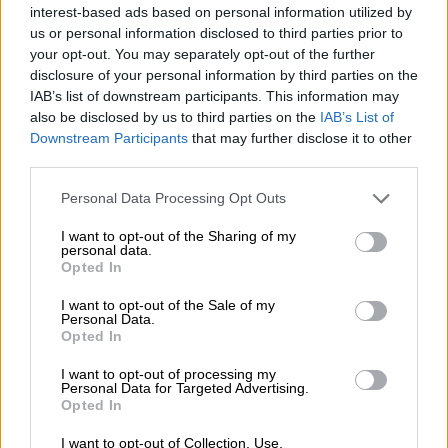
interest-based ads based on personal information utilized by
πλησιάζει στο τέλος του, λέγοντας σε μια
us or personal information disclosed to third parties prior to
εκδήλωση την Παρασκευή ότι έχει
your opt-out. You may separately opt-out of the further
«τελειώσει σε μεγάλο βαθμό», αλλά ότι θα
disclosure of your personal information by third parties on the
IAB’s list of downstream participants. This information may
μπορούσε να ολοκληρωθεί με «πιο δύσκολο
also be disclosed by us to third parties on the
IAB’s List of
τρόπο» από ό,τι με τις διαπραγματεύσεις.
Downstream Participants
that may further disclose it to other
third parties.
Ωστόσο, οι
διαπραγματεύσεις
έχουν σε
μεγάλο βαθμό
καθυστερήσει
. Όταν ρωτήθηκε
Please note that this website/app uses one or more Google
Personal Data Processing Opt Outs
services and may gather and store information including but
την Παρασκευή γιατί το Ιράν δεν είχε
not limited to your visit or usage behaviour. You may click to
I want to opt-out of the Sharing of my
καταλήξει σε συμφωνία, ο Τραμπ δήλωσε
personal data.
grant or deny consent to Google and its third-party tags to
Opted In
στην εκπομπή «Meet the Press» του NBC
use your data for below specified purposes in below Google
News: «Επειδή είναι ισχυροί. Είναι
consent section.
I want to opt-out of the Sale of my
Personal Data.
περήφανοι. Έχουν αντιμετωπίσει πολύ
Opted In
αδύναμη και αναποτελεσματική ηγεσία εκ
μέρους των Ηνωμένων Πολιτειών και άλλων
I want to opt-out of processing my
Personal Data for Targeted Advertising.
χωρών... που τους επέτρεψε να τη
Opted In
γλιτώσουν με δολοφονία», είπε. «Νομίζω ότι
I want to opt-out of Collection, Use,