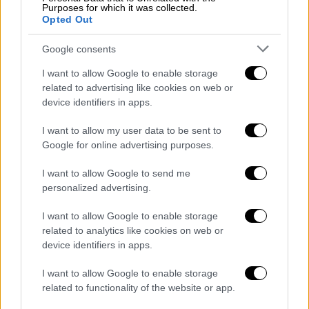
στελεχών από τα κόμματα του διαλύονται
Purposes for which it was collected.
Opted Out
στα Αριστερά δεν βασίζεται σε συμμαχίες
κορυφής, αλλά σε
ατομικές προσχωρήσεις
Google consents
στελεχών και μελών
, γεγονός που εξηγεί τη
I want to allow Google to enable storage
σιωπηλή μέχρι στιγμής στάση του απέναντι
related to advertising like cookies on web or
στο φυλλορρόημα του ΣΥΡΙΖΑ και της Νέας
device identifiers in apps.
Αριστεράς.
I want to allow my user data to be sent to
Ο πρώην πρωθυπουργός επιδιώκει το κόμμα
Google for online advertising purposes.
του να απορροφήσει τη βάση των παλαιών
I want to allow Google to send me
σχημάτων χωρίς να δεσμευτεί από τις
personalized advertising.
εσωτερικές τους έριδες, αλλά και χωρίς να
παρέμβει στα εσωκομματικά τους ζητήματα
I want to allow Google to enable storage
τους -ανοιχτά τουλάχιστον. Στόχος της
related to analytics like cookies on web or
device identifiers in apps.
στρατηγικής που χαράσσουν στο επιτελείο
της ΕΛ.Α.Σ. είναι το νέο κόμμα να
I want to allow Google to enable storage
εμφανιστεί ως ο μοναδικός ρεαλιστικός
related to functionality of the website or app.
αντίπαλος της Νέας Δημοκρατίας,