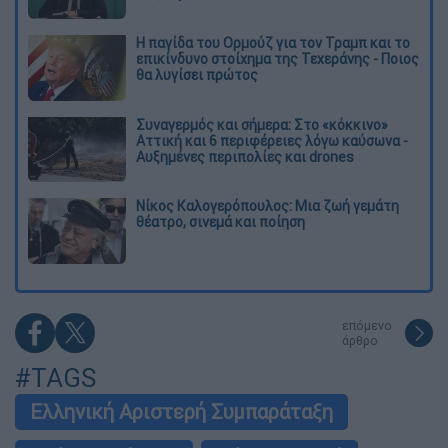
Η παγίδα του Ορμούζ για τον Τραμπ και το
επικίνδυνο στοίχημα της Τεχεράνης - Ποιος
θα λυγίσει πρώτος
Συναγερμός και σήμερα: Στο «κόκκινο»
Αττική και 6 περιφέρειες λόγω καύσωνα -
Αυξημένες περιπολίες και drones
Νίκος Καλογερόπουλος: Μια ζωή γεμάτη
θέατρο, σινεμά και ποίηση
επόμενο
άρθρο
#TAGS
Ελληνική Αριστερή Συμπαράταξη