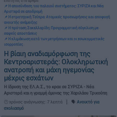
Ενότητες στο άρθρο:
📌 Η αποσύνθεση του παλαιού συστήματος: ΣΥΡΙΖΑ και Νέα
Αριστερά σε αποδρομή
📌 Η στρατηγική Τσίπρα: Ατομικές προσχωρήσεις και αποφυγή
ανοιχτής ανάμειξης
📌 Η πρόταση Σακελλαρίδη: Προγραμματική σύγκλιση με
σαφείς αποστάσεις
📌 Η κλιμάκωση κατά των μετρήσεων και οι εσωκομματικές
ισορροπίες
Η βίαιη αναδιαμόρφωση της
Κεντροαριστεράς: Ολοκληρωτική
ανατροπή και μάχη ηγεμονίας
μέχρις εσχάτων
Η ίδρυση της ΕΛ.Α.Σ., το κραχ σε ΣΥΡΙΖΑ - Νέα
Αριστερά και η γραμμή άμυνας της Χαριλάου Τρικούπη
🕛 χρόνος ανάγνωσης: 7 λεπτά ┋ 🗣️
Ανοικτό για
σχολιασμό