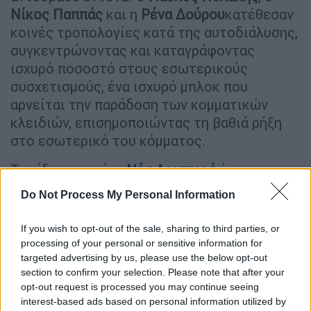
Νίκος Παππάς
και η
Ρένα Δούρου
κατέθεσαν
κοινές τροπολογίες κατά της αυτοδιάλυσης,
συγκεντρώνοντας και καταγράφοντας
ισχυρό ποσοστό στους εσωτερικούς
συσχετισμούς, ένα ισχυρό μπλοκ που
αρνείται την παράδοση των κομματικών
κλειδιών, επισημοποιώντας τη βαθιά ρήξη
στο εσωτερικό του κόμματος.
Την ίδια στιγμή, η
Νέα Αριστερά
έχει
οδηγηθεί σε
πλήρες κοινοβουλευτικό κραχ
Do Not Process My Personal Information
και αναμένεται να αντιμετωπίσει υπαρξιακά
προβλήματα από εδώ και πέρα
. Η μαζική
If you wish to opt-out of the sale, sharing to third parties, or
αποχώρηση 143 στελεχών και 7 βουλευτών
processing of your personal or sensitive information for
οδήγησε στην επίσημη διάλυση της
targeted advertising by us, please use the below opt-out
section to confirm your selection. Please note that after your
Κοινοβουλευτικής της Ομάδας. Η
παραίτηση
opt-out request is processed you may continue seeing
της Έφης Αχτσιόγλου
από το βουλευτικό
interest-based ads based on personal information utilized by