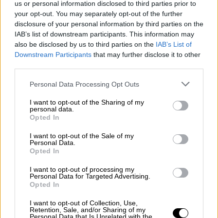
αξίωμα και η παράδοση της έδρας της
us or personal information disclosed to third parties prior to
σφραγίζουν επί της ουσίας το τέλος του
your opt-out. You may separately opt-out of the further
disclosure of your personal information by third parties on the
συγκεκριμένου εγχειρήματος, με την ίδια να
IAB’s list of downstream participants. This information may
επιλέγει μια στάση η οποία αφήνει ανοιχτή
also be disclosed by us to third parties on the
IAB’s List of
την προοπτική μελλοντικής ένταξης στην
Downstream Participants
that may further disclose it to other
ΕΛ.Α.Σ.
third parties.
Please note that this website/app uses one or more Google
Η στρατηγική Τσίπρα: Ατομικές
Personal Data Processing Opt Outs
services and may gather and store information including but
προσχωρήσεις και αποφυγή ανοιχτής
not limited to your visit or usage behaviour. You may click to
I want to opt-out of the Sharing of my
personal data.
ανάμειξης
grant or deny consent to Google and its third-party tags to
Opted In
use your data for below specified purposes in below Google
Από την πλευρά του, ο Αλέξης Τσίπρας
consent section.
I want to opt-out of the Sale of my
Personal Data.
διαχειρίζεται τη ρευστότητα στον χώρο της
Opted In
Αριστεράς με όρους απόλυτης πολιτικής
I want to opt-out of processing my
κυριαρχίας, αποφεύγοντας -προς το παρόν-
Personal Data for Targeted Advertising.
τις διαπραγματεύσεις με κομματικές
Opted In
γραφειοκρατίες. Σύμφωνα με πληροφορίες,
I want to opt-out of Collection, Use,
το σχέδιο της ΕΛ.Α.Σ. για την ενσωμάτωση
Retention, Sale, and/or Sharing of my
Personal Data that Is Unrelated with the