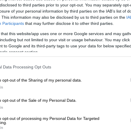
, συμπεριλαμβανομένου του Λιβάνου, την
disclosed to third parties prior to your opt-out. You may separately opt-
ίων δολαρίων
από τα δεσμευμένα ιρανικά
losure of your personal information by third parties on the IAB’s list of
οκλεισμού από τις ΗΠΑ και την
. This information may also be disclosed by us to third parties on the
IA
μούζ
.
Participants
that may further disclose it to other third parties.
 that this website/app uses one or more Google services and may gath
πόσυρση των αμερικανικών δυνάμεων από
including but not limited to your visit or usage behaviour. You may click 
ωνα με την πρόταση, και οι δύο πλευρές θα
 to Google and its third-party tags to use your data for below specifi
η δυνατότητα παράτασης της περιόδου
ogle consent section.
διαπραγματευτούν τα ανεπίλυτα πυρηνικά
l Data Processing Opt Outs
, θα διευκολυνθεί η θαλάσσια διέλευση
o opt-out of the Sharing of my personal data.
In
ι συζητήσεις για το άνοιγμα του
o opt-out of the Sale of my Personal Data.
In
to opt-out of processing my Personal Data for Targeted
γνωστοποίησε μέσω του Truth Social την
ing.
In
ωνίας-πλαισίου, λέγοντας ότι είχε μπαράζ