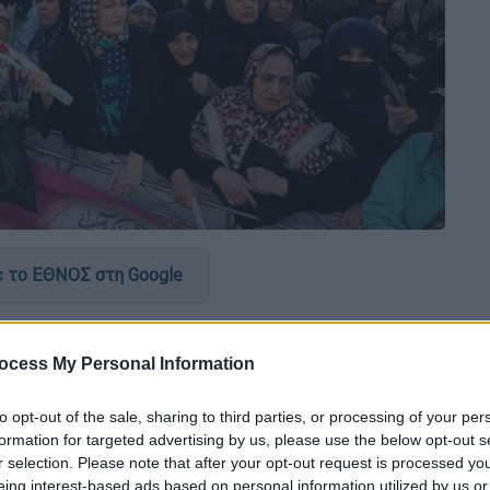
 το ΕΘΝΟΣ στη Google
φωνίας - πλαισίου μεταξύ
ΗΠΑ
και
Ιράν
 η πολυπόθητη συμφωνία που θα βάλει
ocess My Personal Information
όλες οι πληροφορίες και επιβεβαίωσε ο
to opt-out of the sale, sharing to third parties, or processing of your per
formation for targeted advertising by us, please use the below opt-out s
ο πρότασης περιλαμβάνει τον
τερματισμό
r selection. Please note that after your opt-out request is processed y
eing interest-based ads based on personal information utilized by us or