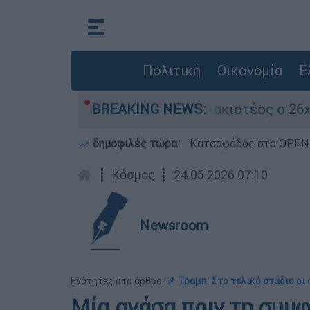
Πολιτική
Οικονομία
Ε
άρια
Προφυλακιστέος ο 26χρονος για τη δ
BREAKING NEWS:
δημοφιλές τώρα:
Κατσαφάδος στο OPEN: 
┋
Κόσμος
┋
24.05.2026 07:10
Newsroom
Ενότητες στο άρθρο:
📌 Τραμπ: Στο τελικό στάδιο οι
Μία ανάσα πριν τη συμφ