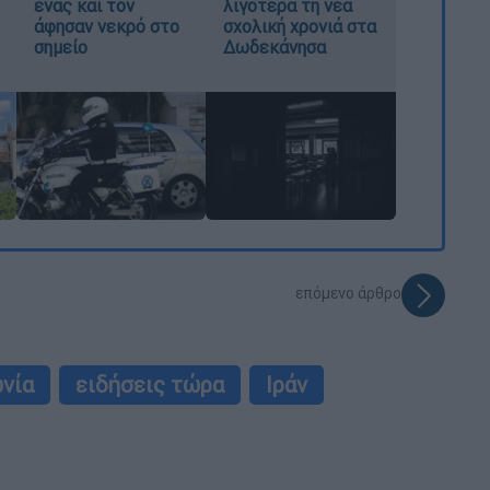
ένας και τον
λιγότερα τη νέα
άφησαν νεκρό στο
σχολική χρονιά στα
σημείο
Δωδεκάνησα
επόμενο άρθρο
νία
ειδήσεις τώρα
Ιράν