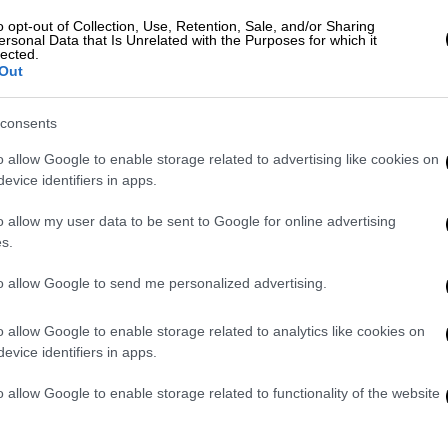
γέτες του Κόλπου
. Οι ηγέτες της περιοχής
o opt-out of Collection, Use, Retention, Sale, and/or Sharing
ersonal Data that Is Unrelated with the Purposes for which it
δεχθεί το πλαίσιο, ενώ ξεχωριστή
lected.
ιήθηκε και με τον πρωθυπουργό του
Out
ία επίσης «εξελίχθηκε θετικά».
consents
o allow Google to enable storage related to advertising like cookies on
evice identifiers in apps.
υκού Οίκου, όπου μόλις ολοκληρώσαμε μια
νομιλία με τον Πρόεδρο Μοχάμεντ μπιν
o allow my user data to be sent to Google for online advertising
βίας, τον Μοχάμεντ μπιν Ζαΐντ Αλ Ναχάν
s.
ν Εμίρη Ταμίμ μπιν Χαμάντ μπιν Χαλίφα Αλ
to allow Google to send me personalized advertising.
ιν Αμπντουλραχμάν μπιν Τζασίμ μπιν
ί αλ-Θαουάντι του Κατάρ, του Στρατάρχη
o allow Google to enable storage related to analytics like cookies on
ακιστάν, του Προέδρου Ρετζέπ Ταγίπ
evice identifiers in apps.
υ Αμπντέλ Φατάχ Ελ-Σίσι της Αιγύπτου, του
 και του Βασιλιά Χαμάντ μπιν Ίσα Αλ Χαλίφα
o allow Google to enable storage related to functionality of the website
κή Δημοκρατία του Ιράν και όλα τα θέματα
ας σχετικά με την ΕΙΡΗΝΗ. Έχει