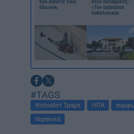
που κάποτε τους
στον καταψύκτη -
έδιωχνε
«Τον αγαπούσε
παθολογικά»
#TAGS
Ντόναλντ Τραμπ
ΗΠΑ
συμφω
πυρηνικά