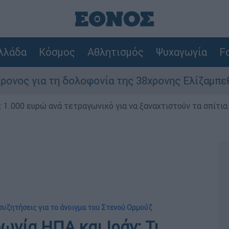
λλάδα
Κόσμος
Αθλητισμός
Ψυχαγωγία
Fo
ολοφονία της 38χρονης Ελίζαμπεθ στην Κυψέλη:
1.000 ευρώ ανά τετραγωνικό για να ξαναχτιστούν τα σπίτια
 συζητήσεις για το άνοιγμα του Στενού Ορμούζ
ωνία ΗΠΑ και Ιράν: Τι