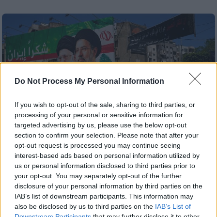
Do Not Process My Personal Information
If you wish to opt-out of the sale, sharing to third parties, or
processing of your personal or sensitive information for
targeted advertising by us, please use the below opt-out
section to confirm your selection. Please note that after your
opt-out request is processed you may continue seeing
interest-based ads based on personal information utilized by
us or personal information disclosed to third parties prior to
Κόσμος
|
15.06.2026 14:24
your opt-out. You may separately opt-out of the further
«Οι ΗΠΑ συμφώνησαν για διόδια στα
disclosure of your personal information by third parties on the
Στενά του Ορμούζ» -Ερωτήματα, κρυφά
IAB’s list of downstream participants. This information may
σημεία και προκλήσεις πριν τις
also be disclosed by us to third parties on the
IAB’s List of
Downstream Participants
that may further disclose it to other