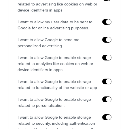
related to advertising like cookies on web or
Κόσμος
|
13.06.2026 13:15
device identifiers in apps.
Κοντά σε συμφωνία ΗΠΑ - Ιράν: Μακρά
I want to allow my user data to be sent to
και δύσκολη η διαδικασία λένε αναλυτές
Google for online advertising purposes.
- Τι μπορεί να τα τινάξει όλα στον αέρα
I want to allow Google to send me
Το πυρηνικό πρόγραμμα παραμένει το
personalized advertising.
μεγαλύτερο αγκάθι - Ο πόλεμος ανέδειξε
τον στρατηγικό ρόλο των Στενών του
I want to allow Google to enable storage
Ορμούζ
related to analytics like cookies on web or
device identifiers in apps.
I want to allow Google to enable storage
related to functionality of the website or app.
I want to allow Google to enable storage
related to personalization.
I want to allow Google to enable storage
related to security, including authentication