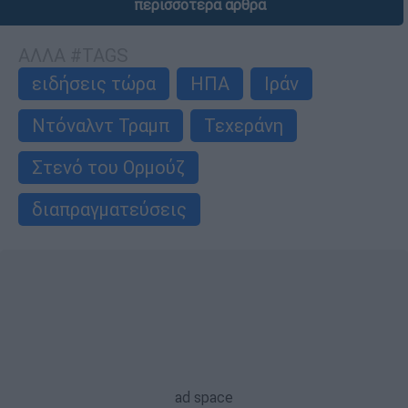
περισσότερα άρθρα
ΑΛΛΑ #TAGS
ειδήσεις τώρα
ΗΠΑ
Ιράν
Ντόναλντ Τραμπ
Τεχεράνη
Στενό του Ορμούζ
διαπραγματεύσεις