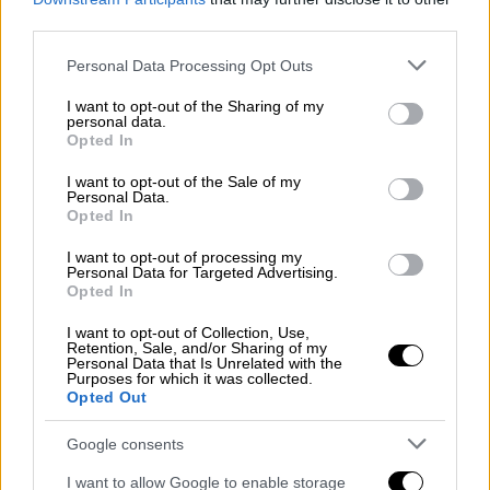
υπογραφές
third parties.
Τα πιθανά σημεία τριβής, τα ερωτήματα για
Please note that this website/app uses one or more Google
Personal Data Processing Opt Outs
τους τελικούς όρους της συμφωνίας και
services and may gather and store information including but
πώς μπορεί να δυσκολέψουν στο τέλος τα
not limited to your visit or usage behaviour. You may click to
I want to opt-out of the Sharing of my
personal data.
πράγματα
grant or deny consent to Google and its third-party tags to
Opted In
use your data for below specified purposes in below Google
consent section.
I want to opt-out of the Sale of my
Personal Data.
Opted In
I want to opt-out of processing my
Personal Data for Targeted Advertising.
Opted In
I want to opt-out of Collection, Use,
Retention, Sale, and/or Sharing of my
Personal Data that Is Unrelated with the
Purposes for which it was collected.
Opted Out
Google consents
I want to allow Google to enable storage