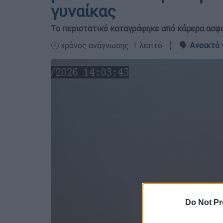
γυναίκας
Το περιστατικό καταγράφηκε από κάμερα ασφα
🕛 χρόνος ανάγνωσης: 1 λεπτό ┋ 🗣️
Ανοικτό 
Do Not Pr