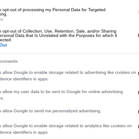
to opt-out of processing my Personal Data for Targeted
ing.
In
ό τους Φρουρούς της Επανάστασης
o opt-out of Collection, Use, Retention, Sale, and/or Sharing
ersonal Data that Is Unrelated with the Purposes for which it
βάνκα Τραμπ
lected.
Out
consents
ι στις φλόγες, με τη γυναίκα να πετά την
o allow Google to enable storage related to advertising like cookies on
 πανικόβλητη να ανοίξει τη πόρτα του
evice identifiers in apps.
o allow my user data to be sent to Google for online advertising
s.
τα
, με την απελπισμένη γυναίκα να πατά
ρ, το οποίο είχε μετατραπεί σε παγίδα
to allow Google to send me personalized advertising.
η
η πόρτα του ανελκυστήρα άνοιξε και
o allow Google to enable storage related to analytics like cookies on
evice identifiers in apps.
in a burning elevator after her power