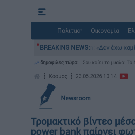
Πολιτική
Οικονομία
Ελ
ΜΕΘ Νεογνών
BREAKING NEWS:
Marfin: «Δεν έχω καμία σχέσ
δημοφιλές τώρα:
Σου καίει το μυαλό: Το 
┋
Κόσμος
┋
23.05.2026 10:14
Newsroom
Τρομακτικό βίντεο μέσα
power bank παίρνει φω