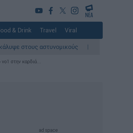
ood & Drink
Travel
Viral
ε στους αστυνομικούς
Θανατηφόρο τροχαί
 νο1 στην καρδιά...