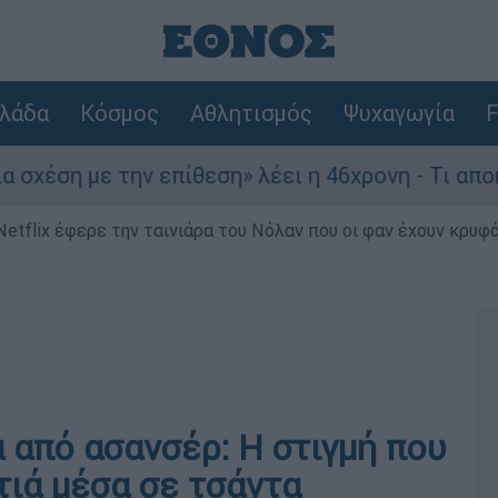
λάδα
Κόσμος
Αθλητισμός
Ψυχαγωγία
F
η με την επίθεση» λέει η 46χρονη - Τι αποκάλυψ
Netflix έφερε την ταινιάρα του Νόλαν που οι φαν έχουν κρυφό
 από ασανσέρ: Η στιγμή που
τιά μέσα σε τσάντα