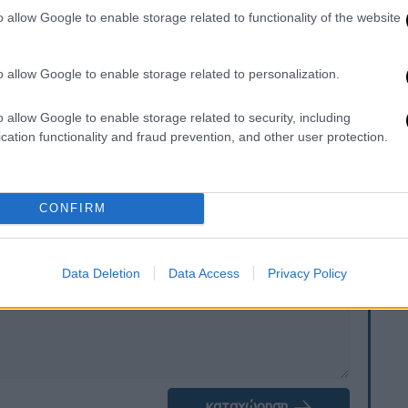
residential building
o allow Google to enable storage related to functionality of the website
smoke, but she managed to escape on her
o allow Google to enable storage related to personalization.
p4
o allow Google to enable storage related to security, including
26
cation functionality and fraud prevention, and other user protection.
. Το ΕΘΝΟΣ θα παρεμβαίνει και τα προσβλητικά σχόλια θα
CONFIRM
Data Deletion
Data Access
Privacy Policy
καταχώρηση