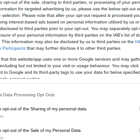
to opt-out of the sale, sharing to third parties, or processing of your per
formation for targeted advertising by us, please use the below opt-out s
r selection. Please note that after your opt-out request is processed y
eing interest-based ads based on personal information utilized by us or
disclosed to third parties prior to your opt-out. You may separately opt-
losure of your personal information by third parties on the IAB’s list of
. This information may also be disclosed by us to third parties on the
IA
Participants
that may further disclose it to other third parties.
 that this website/app uses one or more Google services and may gath
including but not limited to your visit or usage behaviour. You may click 
 το ΕΘΝΟΣ στη Google
 to Google and its third-party tags to use your data for below specifi
ogle consent section.
λυκατοικία στη
Ρωσία
, όταν
power bank
που
 εξερράγη ενώ βρισκόταν σε
ασανσέρ
.
l Data Processing Opt Outs
μερα ασφαλείας
σε πολυκατοικία στην πόλη
o opt-out of the Sharing of my personal data.
 γυναίκα να μπαίνει στο ασανσέρ
In
ίσουν να βγαίνουν καπνοί από το εσωτερικό
o opt-out of the Sale of my Personal Data.
In