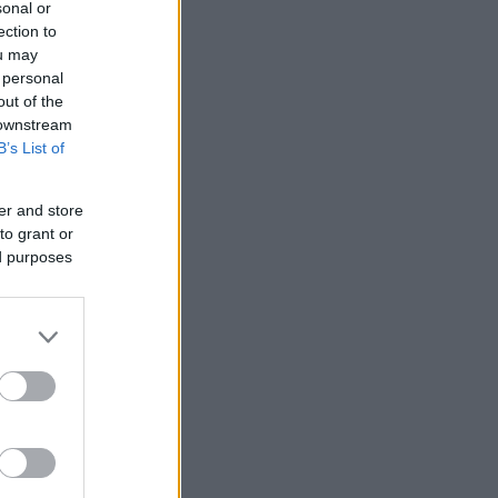
sonal or
ection to
ou may
 personal
out of the
 downstream
B’s List of
er and store
to grant or
ed purposes