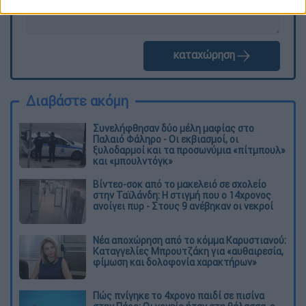
καταχώρηση
Διαβάστε ακόμη
Συνελήφθησαν δύο μέλη μαφίας στο
Παλαιό Φάληρο - Οι εκβιασμοί, οι
ξυλοδαρμοί και τα προσωνύμια «πίτμπουλ»
και «μπουλντόγκ»
Βίντεο-σοκ από το μακελειό σε σχολείο
στην Ταϊλάνδη: Η στιγμή που ο 14χρονος
ανοίγει πυρ - Στους 9 ανέβηκαν οι νεκροί
Νέα αποχώρηση από το κόμμα Καρυστιανού:
Καταγγελίες Μπρουτζάκη για «αυθαιρεσία,
φίμωση και δολοφονία χαρακτήρων»
Πώς πνίγηκε το 4χρονο παιδί σε πισίνα