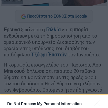
Επσταίν/AP
Προσθέστε το ΕΘΝΟΣ στη Google
Έρευνα
ξεκίνησε η
Γαλλία
για
εμπορία
ανθρώπων
μετά τη δημοσιοποίηση από το
αμερικανικό υπουργείο Δικαιοσύνης των
αρχείων της υπόθεσης του διαβόητου
παιδόφιλου
Τζέφρι Έπσταϊν
τον Ιανουάριο.
Η κορυφαία εισαγγελέας του Παρισιού,
Λορ
Μπεκουό
, δήλωσε ότι περίπου 20 πιθανά
θύματα επικοινώνησαν με τις αρχές αφού
κάλεσε δημόσια πιθανά θύματα να μιλήσουν
τον Φεβρουάριο. Ορισμένα ήταν ήδη γνωστά
στους ερευνητές, ανέφερε στο τηλεοπτικό
δίκτυο RTL.
Do Not Process My Personal Information