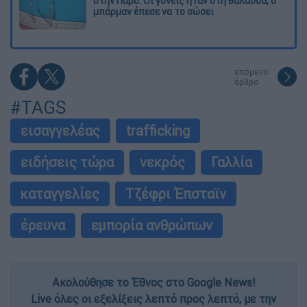
στην Πάρο: Οι γονείς ήταν στη θάλασσα, ο
μπάρμαν έπεσε να το σώσει
επόμενο
άρθρο
#TAGS
εισαγγελέας
trafficking
ειδήσεις τώρα
νεκρός
Γαλλία
καταγγελίες
Τζέφρι Έπσταϊν
έρευνα
εμπορία ανθρώπων
Ακολούθησε το Έθνος στο Google News!
Live όλες οι εξελίξεις λεπτό προς λεπτό, με την