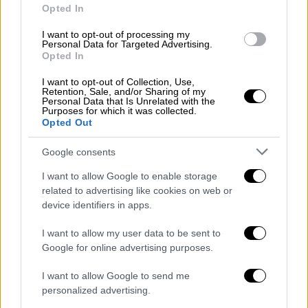
Opted In
να οργανώσουν συναντήσεις όταν μπορούν
να έρθουν στο
Παρίσι
.»
I want to opt-out of processing my
Personal Data for Targeted Advertising.
Opted In
Η
Γαλλία
ξεκίνησε έρευνα για εμπορία
ανθρώπων μετά τη δημοσιοποίηση του
I want to opt-out of Collection, Use,
Retention, Sale, and/or Sharing of my
τελευταίου πακέτου εγγράφων από την
Personal Data that Is Unrelated with the
Purposes for which it was collected.
έρευνα
του αμερικανικού υπουργείου
Opted Out
Δικαιοσύνης για τον Έπσταϊν.
Οι ερευνητές
τα εξετάζουν αναζητώντας ονόματα που
Google consents
αναφέρονται από φερόμενα θύματα.
I want to allow Google to enable storage
related to advertising like cookies on web or
Μεταξύ των θυμάτων περιλαμβάνονται
device identifiers in apps.
γυναίκες που είχαν καταθέσει στις έρευνε
κατά του πρώην επικεφαλής τυ ευρωπαϊκού
I want to allow my user data to be sent to
Google for online advertising purposes.
πρακτορείου μοντέλων
Ζεράλ Μαρί
και του
ατζέντη μοντέλων Ζ
αν-Λικ Μπρουνέλ.
I want to allow Google to send me
personalized advertising.
Δεκαπέντε γυναίκες κάλεσαν τη
Γαλλία
να