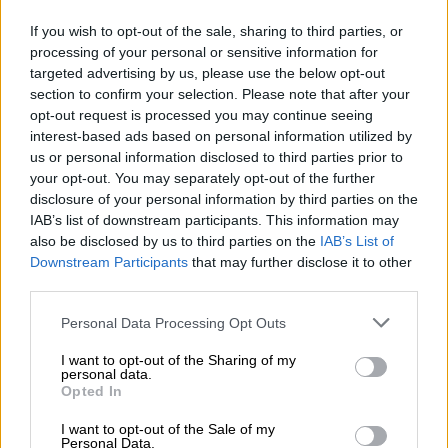
ΔΙΑΒΑΣΤΕ ΕΠΙΣΗΣ
If you wish to opt-out of the sale, sharing to third parties, or
processing of your personal or sensitive information for
targeted advertising by us, please use the below opt-out
Κόσμος
|
18.05.2026 13:14
section to confirm your selection. Please note that after your
Τρομακτικό ατύχημα στην Ισπανία:
opt-out request is processed you may continue seeing
Κατέρρευσε τμήμα κτιρίου - Στο
interest-based ads based on personal information utilized by
νοσοκομείο δύο Ελληνίδες
us or personal information disclosed to third parties prior to
your opt-out. You may separately opt-out of the further
disclosure of your personal information by third parties on the
IAB’s list of downstream participants. This information may
also be disclosed by us to third parties on the
IAB’s List of
«Όμως είχαμε και νέα θύματα που
Downstream Participants
that may further disclose it to other
εμφανίστηκαν, άτομα που δεν γνωρίζαμε
third parties.
καθόλου. Είναι περίπου 10
», πρόσθεσε.
Please note that this website/app uses one or more Google
Personal Data Processing Opt Outs
services and may gather and store information including but
«Η επιλογή που έχουμε κάνει προς το παρόν
not limited to your visit or usage behaviour. You may click to
I want to opt-out of the Sharing of my
είναι να ακούσουμε αυτά τα θύματα», είπε.
personal data.
grant or deny consent to Google and its third-party tags to
Opted In
use your data for below specified purposes in below Google
«Ένας αριθμός από αυτά βρίσκεται στο
consent section.
I want to opt-out of the Sale of my
εξωτερικό, οπότε οι ερευνητές προσπαθούν
Personal Data.