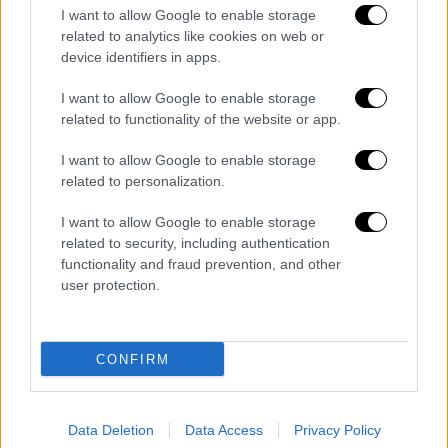
ερευνήσει πιθανές διασυνδέσεις του Μαρί
I want to allow Google to enable storage
με τον Έπσταϊν τον Μάρτιο.
related to analytics like cookies on web or
device identifiers in apps.
Σημειώνεται ότι οι γαλλικές αρχές
I want to allow Google to enable storage
συνέλαβαν τον
Μπρουνέλ
το 2020 μετά από
related to functionality of the website or app.
καταγγελίες ότι κακοποιούσε
σεξουαλικά
ανήλικες
και προμήθευε θύματα στον
I want to allow Google to enable storage
Αμερικανό δισεκατομμυριούχο. Ο ίδιος
related to personalization.
βρέθηκε νεκρός στη φυλακή το 2022.
I want to allow Google to enable storage
related to security, including authentication
functionality and fraud prevention, and other
user protection.
Τα σχολιά σας δημοσιεύονται άμεσα με δική σας ευθύνη. Το
ΕΘΝΟΣ θα παρεμβαίνει και τα προσβλητικά σχόλια θα
διαγράφονται
CONFIRM
Data Deletion
Data Access
Privacy Policy