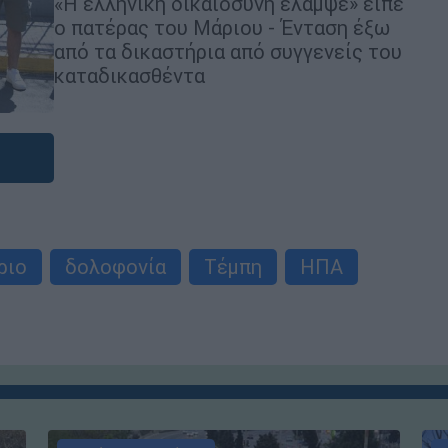
«Η ελληνική δικαιοσύνη έλαμψε» είπε
ο πατέρας του Μάριου - Ένταση έξω
από τα δικαστήρια από συγγενείς του
καταδικασθέντα
ριο
δολοφονία
Τέμπη
ΗΠΑ