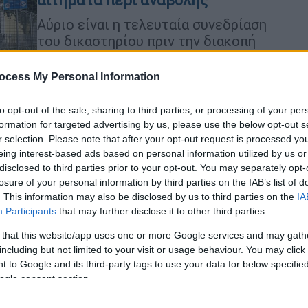
αιτήματα περί αναβολής
Αύριο είναι η τελευταία συνεδρίαση
του δικαστηρίου πριν την διακοπή
του Αυγούστου - Επόμενη δικάσιμος
ορίστηκε η 7η Σεπτεμβρίου
ocess My Personal Information
to opt-out of the sale, sharing to third parties, or processing of your per
formation for targeted advertising by us, please use the below opt-out s
Ελλάδα
|
08.07.2026 13:22
r selection. Please note that after your opt-out request is processed y
«Δεν είμαστε δικαστήριο ήθους»:
eing interest-based ads based on personal information utilized by us or
disclosed to third parties prior to your opt-out. You may separately opt-
Ο εισαγγελέας δεν είδε βιασμό
losure of your personal information by third parties on the IAB’s list of
της 19χρονης από τους
. This information may also be disclosed by us to third parties on the
IA
αστυνομικούς στο ΑΤ Ομονοίας
Participants
that may further disclose it to other third parties.
Ισχυρίστηκε ότι θα πρέπει να
 that this website/app uses one or more Google services and may gath
καταδικαστεί μόνο ένας εξ αυτών για
including but not limited to your visit or usage behaviour. You may click 
παράβαση του νόμου περί
 to Google and its third-party tags to use your data for below specifi
ogle consent section.
προσωπικών δεδομένων