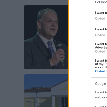
Persona
I want t
Opted 
I want t
Opted 
I want 
Advertis
Opted 
I want t
of my P
was col
Opted 
Google 
I want t
web or d
I want t