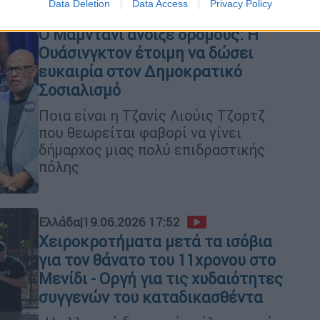
Data Deletion
Data Access
Privacy Policy
Κόσμος
|
20.06.2026 10:36
Ο Μαμντάνι άνοιξε δρόμους: Η
Ουάσινγκτον έτοιμη να δώσει
ευκαιρία στον Δημοκρατικό
Σοσιαλισμό
Ποια είναι η Τζανίς Λιούις Τζορτζ
που θεωρείται φαβορί να γίνει
δήμαρχος μιας πολύ επιδραστικής
πόλης
Ελλάδα
|
19.06.2026 17:52
Χειροκροτήματα μετά τα ισόβια
για τον θάνατο του 11χρονου στο
Μενίδι - Οργή για τις χυδαιότητες
συγγενών του καταδικασθέντα