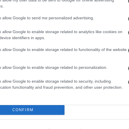
Οι συνήγοροι υποστήριξης της
s.
κατηγορίας θα τοποθετηθούν στην
to allow Google to send me personalized advertising.
εισαγγελική πρόταση που ήταν
ΑΠ
αρνητική για αμφότερα τα αιτήματα
Φ
o allow Google to enable storage related to analytics like cookies on
π
evice identifiers in apps.
Ελλάδα
|
20.06.2026 22:33
o allow Google to enable storage related to functionality of the website
«Καταπέλτης» η εισαγγελική
πρόταση για την Ειρήνη
o allow Google to enable storage related to personalization.
Μουρτζούκου: «Απολάμβανε να
ΑΠ
έχει τα θύματα έρμαια στα χέρια
Α
o allow Google to enable storage related to security, including
της»
γ
cation functionality and fraud prevention, and other user protection.
π
Τι προτείνει η Εισαγγελέας για την
πρώτη δικογραφία που έχει
σχηματιστεί για την Ειρήνη
CONFIRM
Μουρτζούκου