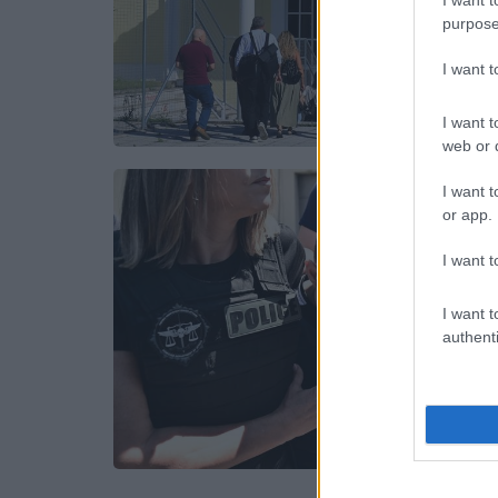
purpose
I want 
I want t
web or d
I want t
or app.
I want t
I want t
authenti