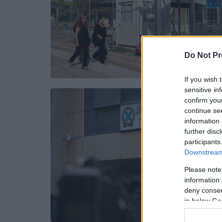
Do Not Pr
If you wish 
sensitive in
confirm you
continue se
information 
further disc
participants
Downstream 
Please note
information 
deny consent
in below Go