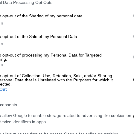
l Data Processing Opt Outs
Με
Μ
o opt-out of the Sharing of my personal data.
0
Ελλάδα
|
01.07.2026 14:00
In
ΟΠΕΚΕΠΕ: «Καταπέλτης» ο
o opt-out of the Sale of my Personal Data.
εισαγγελέας για Μελά και Ρέππα -
In
Αναβάθμιση της κατηγορίας σε
κακούργημα
to opt-out of processing my Personal Data for Targeted
ΑΠ
ing.
Ι
Αναλυτικά η πρόταση του εισαγγελέα
In
κ
o opt-out of Collection, Use, Retention, Sale, and/or Sharing
α
ersonal Data that Is Unrelated with the Purposes for which it
lected.
Out
Ελλάδα
|
23.06.2026 07:40
consents
Τέμπη: Στο επίκεντρο της δίκης
Κε
τα αιτήματα για τηλεοπτική
Κ
o allow Google to enable storage related to advertising like cookies on
κάλυψη και εμφάνιση
evice identifiers in apps.
0
κατηγορουμένων
o allow my user data to be sent to Google for online advertising