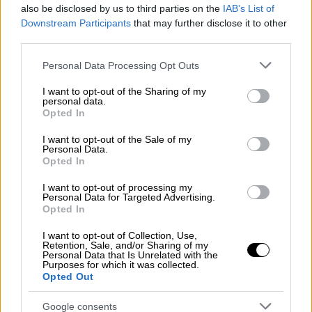
also be disclosed by us to third parties on the
IAB’s List of
ψυχολογία και την ασφάλεια των ανηλίκων.
Downstream Participants
that may further disclose it to other
third parties.
Μετά την επέμβαση των Αρχών, οι
Please note that this website/app uses one or more Google
κοινωνικές υπηρεσίες φρόντισαν ώστε τα
Personal Data Processing Opt Outs
services and may gather and store information including but
παιδιά να μεταφερθούν στο νοσοκομείο
not limited to your visit or usage behaviour. You may click to
I want to opt-out of the Sharing of my
Παίδων, ενώ πλέον αναμένονται οι
personal data.
grant or deny consent to Google and its third-party tags to
Opted In
αποφάσεις του
εισαγγελέα
ανηλίκων
use your data for below specified purposes in below Google
σχετικά με την επιμέλειά τους και το αν θα
consent section.
I want to opt-out of the Sale of my
Personal Data.
επιστρέψουν ή όχι στο οικογενειακό τους
Opted In
περιβάλλον. Παράλληλα εξετάζεται και το
I want to opt-out of processing my
κατά πόσο μπορεί να υπάρξει στήριξη προς
Personal Data for Targeted Advertising.
την οικογένεια, καθώς οι γονείς φέρονται να
Opted In
επικαλούνται σοβαρά οικονομικά
I want to opt-out of Collection, Use,
προβλήματα.
Retention, Sale, and/or Sharing of my
Personal Data that Is Unrelated with the
Purposes for which it was collected.
Η εκπρόσωπος Τύπου της ΕΛΑΣ,
Κωνσταντία
Opted Out
Δημογλίδου
ανέφερε στην ΕΡΤ: «Αυτή η
Google consents
οικογένεια δεν είχε απασχολήσει με κάποιον