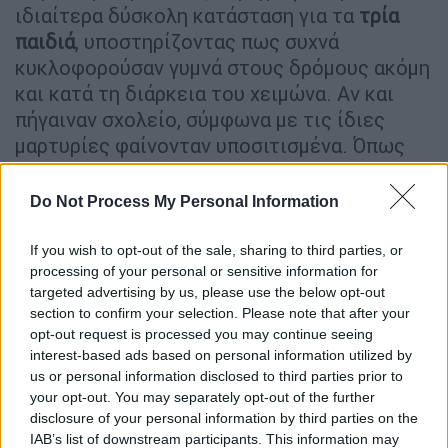
ιδιαίτερα δύσκολη κατάσταση για τα
τρία
παιδιά
, υποστηρίζοντας πως συχνά
κυκλοφορούσαν γυμνά στους δρόμους ακόμη
και κατά τη διάρκεια του χειμώνα. Αν και
πήγαιναν σχολείο, σύμφωνα με τις ίδιες
μαρτυρίες φαίνονταν υποσιτισμένα. Όπως
αναφέρουν, ο πατέρας εργαζόταν πολλές
ώρες για να εξασφαλίσει τα απαραίτητα, ενώ
Do Not Process My Personal Information
η μητέρα παρέμενε στο σπίτι χωρίς να
δείχνει ιδιαίτερο ενδιαφέρον για τη
If you wish to opt-out of the sale, sharing to third parties, or
processing of your personal or sensitive information for
φροντίδα τους.
targeted advertising by us, please use the below opt-out
section to confirm your selection. Please note that after your
Κάτοικοι της περιοχής υποστηρίζουν ακόμη
opt-out request is processed you may continue seeing
ότι όταν τα παιδιά ήταν βρέφη, άκουγαν
interest-based ads based on personal information utilized by
συχνά κλάματα μέσα στη νύχτα χωρίς
us or personal information disclosed to third parties prior to
κάποιος από τους γονείς να ανταποκρίνεται.
your opt-out. You may separately opt-out of the further
Οι ίδιες
μαρτυρίες
κάνουν λόγο για ένα
disclosure of your personal information by third parties on the
IAB’s list of downstream participants. This information may
περιβάλλον εξαιρετικά επιβαρυντικό για την