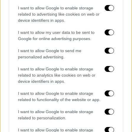
τρόπο την αστυνομία, γιατί προφανώς οι
I want to allow Google to enable storage
καταγγελίες οδηγούνταν είτε προς την
related to advertising like cookies on web or
device identifiers in apps.
αρμόδια εισαγγελία για τον κίνδυνο που
αντιμετώπιζαν τα παιδιά μεγαλώνοντας σε
I want to allow my user data to be sent to
αυτές τις συνθήκες, είτε προς τις
Google for online advertising purposes.
κοινωνικές υπηρεσίες του Δήμου. Βέβαια,
I want to allow Google to send me
μας έχει αναφερθεί, τουλάχιστον από την
personalized advertising.
πρώτη οικογένεια, ότι τα παιδιά είχαν
απομακρυνθεί ξανά στο παρελθόν από το
I want to allow Google to enable storage
related to analytics like cookies on web or
περιβάλλον και ίσως κάποιοι αναρωτιούνται
device identifiers in apps.
γιατί επεμβαίνει η αστυνομία».
I want to allow Google to enable storage
Υποσιτισμένα, αλλά χωρίς σημάδια
related to functionality of the website or app.
κακοποίησης τα παιδιά
I want to allow Google to enable storage
Η ίδια συμπλήρωσε: «Προφανώς και όταν
related to personalization.
ένα παιδί και μάλιστα σε τόσο
μικρές
I want to allow Google to enable storage