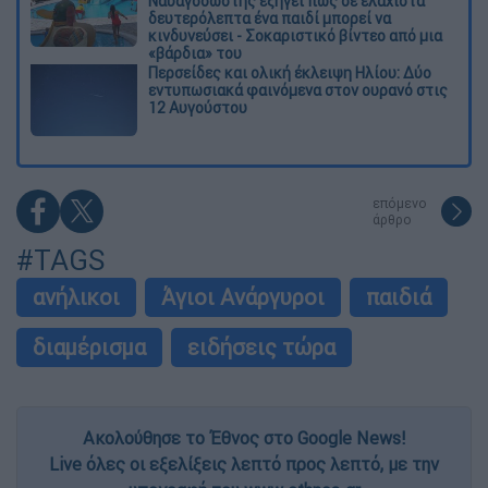
Ναυαγοσώστης εξηγεί πώς σε ελάχιστα
δευτερόλεπτα ένα παιδί μπορεί να
κινδυνεύσει - Σοκαριστικό βίντεο από μια
«βάρδια» του
Περσείδες και ολική έκλειψη Ηλίου: Δύο
εντυπωσιακά φαινόμενα στον ουρανό στις
12 Αυγούστου
επόμενο
άρθρο
#TAGS
ανήλικοι
Άγιοι Ανάργυροι
παιδιά
διαμέρισμα
ειδήσεις τώρα
Ακολούθησε το Έθνος στο Google News!
Live όλες οι εξελίξεις λεπτό προς λεπτό, με την