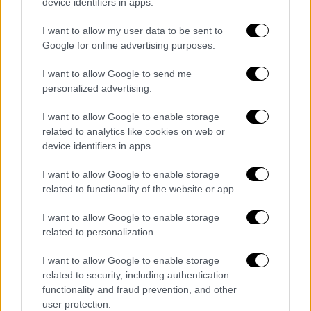
device identifiers in apps.
I want to allow my user data to be sent to
Google for online advertising purposes.
I want to allow Google to send me
personalized advertising.
Καθώς οι ζωές τους γίνονταν όλο και πιο
συνυφασμένες, ο Ντομινίκ και η Κόνι
I want to allow Google to enable storage
εμπιστεύτηκαν τα παιδιά τους στη φροντίδα
related to analytics like cookies on web or
του Τζάκσον.
device identifiers in apps.
«Προετοιμασία και χειρισμός»
I want to allow Google to enable storage
related to functionality of the website or app.
Η προετοιμασία και ο χειρισμός έθεσαν τις
I want to allow Google to enable storage
βάσεις για μια φρικτή και παρατεταμένη
related to personalization.
σεξουαλική κακοποίηση όλων των παιδιών,
όπως υποστηρίζουν.
I want to allow Google to enable storage
related to security, including authentication
Ο Έντι ισχυρίζεται ότι αρχικά υπήρξε η
functionality and fraud prevention, and other
user protection.
παρατεταμένη προετοιμασία και στη