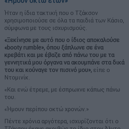
«Ήμουν οκτώ ετών»
Ήταν η ίδια τακτική που ο Τζάκσον
χρησιμοποιούσε σε όλα τα παιδιά των Κάσιο,
σύμφωνα με τους ισχυρισμούς.
«Ξεκίνησε με αυτό που ο ίδιος αποκαλούσε
«booty rumble», όπου ξάπλωνε σε ένα
κρεβάτι και με έβαζε από πάνω του με τα
γεννητικά μου όργανα να ακουμπάνε στα δικά
του και κούναγε τον πισινό μου»,
είπε ο
Ντομινίκ.
«Και ενώ έτρεμε, με έσπρωχνε κάπως πάνω
του.
«Ήμουν περίπου οκτώ χρονών.»
Πέντε χρόνια αργότερα, ισχυρίζονται ότι ο
Τζάκσον έκανε ακριβώς το ίδιο στον Άλντο,