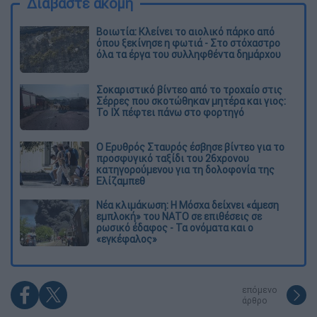
Διαβάστε ακόμη
Βοιωτία: Κλείνει το αιολικό πάρκο από
όπου ξεκίνησε η φωτιά - Στο στόχαστρο
όλα τα έργα του συλληφθέντα δημάρχου
Σοκαριστικό βίντεο από το τροχαίο στις
Σέρρες που σκοτώθηκαν μητέρα και γιος:
Το ΙΧ πέφτει πάνω στο φορτηγό
Ο Ερυθρός Σταυρός έσβησε βίντεο για το
προσφυγικό ταξίδι του 26χρονου
κατηγορούμενου για τη δολοφονία της
Ελίζαμπεθ
Νέα κλιμάκωση: Η Μόσχα δείχνει «άμεση
εμπλοκή» του ΝΑΤΟ σε επιθέσεις σε
ρωσικό έδαφος - Τα ονόματα και ο
«εγκέφαλος»
επόμενο
άρθρο