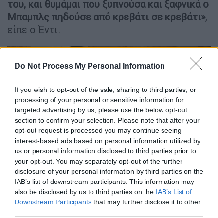
του, και θυμάμαι που ξυπνούσα και ξαφνικά ο
Μπαμπλς πηδούσε από κρεβάτι σε κρεβάτι»
,
είπε ο Έντι.
Do Not Process My Personal Information
If you wish to opt-out of the sale, sharing to third parties, or
processing of your personal or sensitive information for
targeted advertising by us, please use the below opt-out
section to confirm your selection. Please note that after your
opt-out request is processed you may continue seeing
interest-based ads based on personal information utilized by
us or personal information disclosed to third parties prior to
your opt-out. You may separately opt-out of the further
disclosure of your personal information by third parties on the
Ο Μάικλ Τζάκσον με την οικογένεια Κάσιο
IAB’s list of downstream participants. This information may
also be disclosed by us to third parties on the
IAB’s List of
Με τα χρόνια, ο Τζάκσον έγινε μόνιμο μέλος
Downstream Participants
that may further disclose it to other
της οικογένειας Κάσιο.
third parties.