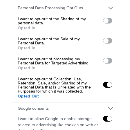
Please note that this website/app uses one or more Google
Ο Ντομινίκ Τζούνιορ θυμάται πώς τους
Personal Data Processing Opt Outs
services and may gather and store information including but
κέρδισε όλους «επειδή συμπεριφερόταν σαν
not limited to your visit or usage behaviour. You may click to
I want to opt-out of the Sharing of my
τον διασκεδαστικό θείο».
personal data.
grant or deny consent to Google and its third-party tags to
Opted In
use your data for below specified purposes in below Google
consent section.
I want to opt-out of the Sale of my
Personal Data.
Opted In
I want to opt-out of processing my
Personal Data for Targeted Advertising.
Opted In
I want to opt-out of Collection, Use,
Retention, Sale, and/or Sharing of my
Personal Data that Is Unrelated with the
Purposes for which it was collected.
Opted Out
Google consents
I want to allow Google to enable storage
related to advertising like cookies on web or