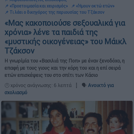
📌 «Προετοιμασία και χειρισμός»
📌 «Ήμουν οκτώ ετών»
📌 Τι λέει ο δικηγόρος της περιουσίας του Τζάκσον
«Μας κακοποιούσε σεξουαλικά για
χρόνια» λένε τα παιδιά της
«μυστικής οικογένειας» του Μάικλ
Τζάκσον
Η γνωρίμία του «Βασιλιά της Ποπ» με έναν ξενοδόχο, η
επαφή με τους γιους και την κόρη του και η επί σειρά
ετών επισκέψεις του στο σπίτι των Κάσιο
🕛 χρόνος ανάγνωσης: 6 λεπτά ┋ 🗣️
Ανοικτό για
σχολιασμό