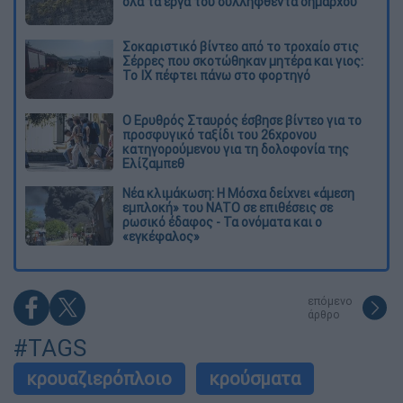
όλα τα έργα του συλληφθέντα δημάρχου
Σοκαριστικό βίντεο από το τροχαίο στις
Σέρρες που σκοτώθηκαν μητέρα και γιος:
Το ΙΧ πέφτει πάνω στο φορτηγό
Ο Ερυθρός Σταυρός έσβησε βίντεο για το
προσφυγικό ταξίδι του 26χρονου
κατηγορούμενου για τη δολοφονία της
Ελίζαμπεθ
Νέα κλιμάκωση: Η Μόσχα δείχνει «άμεση
εμπλοκή» του ΝΑΤΟ σε επιθέσεις σε
ρωσικό έδαφος - Τα ονόματα και ο
«εγκέφαλος»
επόμενο
άρθρο
#TAGS
κρουαζιερόπλοιο
κρούσματα