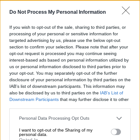
χωριό στην Κύπρο - Αντιδράσεις για
Do Not Process My Personal Information
την τεράστια επένδυση στην Τρόζενα
If you wish to opt-out of the sale, sharing to third parties, or
Κόσμος
|
06.05.2026 12:28
processing of your personal or sensitive information for
Axios: Μονοσέλιδη συμφωνία ΗΠΑ-
targeted advertising by us, please use the below opt-out
section to confirm your selection. Please note that after your
Ιράν για λήξη του πολέμου - Πιο κοντά
opt-out request is processed you may continue seeing
από ποτέ το τέλος της σύρραξης
interest-based ads based on personal information utilized by
us or personal information disclosed to third parties prior to
your opt-out. You may separately opt-out of the further
disclosure of your personal information by third parties on the
Απομακρύνθηκαν ακόμα τρεις
IAB’s list of downstream participants. This information may
also be disclosed by us to third parties on the
IAB’s List of
νοσούντες από το κρουαζιερόπλοιο
Downstream Participants
that may further disclose it to other
third parties.
Τα
τρία ύποπτα περιστατικά
απομακρύνθηκαν από το
κρουαζιερόπλοιο
,
Please note that this website/app uses one or more Google
Personal Data Processing Opt Outs
services and may gather and store information including but
το οποίο έχει εξελιχθεί σε εστία
χανταϊού
,
not limited to your visit or usage behaviour. You may click to
I want to opt-out of the Sharing of my
ενώ αυτή τη στιγμή
μεταφέρονται
στην
personal data.
grant or deny consent to Google and its third-party tags to
Opted In