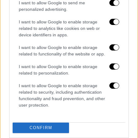
χανταϊού απομακρύνθηκαν από το πλοίο και
I want to allow Google to send me
personalized advertising.
κατευθύνονται προς την Ολλανδία για να
λάβουν ιατρική φροντίδα
σε συντονισμό με
I want to allow Google to enable storage
τον ΠΟΥ, την διαχειρίστρια εταιρεία του
related to analytics like cookies on web or
πλοίου και τις αρχές του Πράσινου
device identifiers in apps.
Ακρωτηρίου, του Ηνωμένου Βασιλείου, της
I want to allow Google to enable storage
Ισπανίας και της Ολλανδίας
», ανακοίνωσε
related to functionality of the website or app.
μέσω του Χ ο Τέντρος Αντανόμ
Γκεμπρεγέσους.
I want to allow Google to enable storage
related to personalization.
Three suspected
#hantavirus
case
I want to allow Google to enable storage
patients have just been evacuated
related to security, including authentication
from the ship and are on their way to
functionality and fraud prevention, and other
receive medical care in the
user protection.
Netherlands in coordination with
@WHO
, the ship’s operator and
national authorities from Cabo Verde,
CONFIRM
the United Kingdom, Spain and the