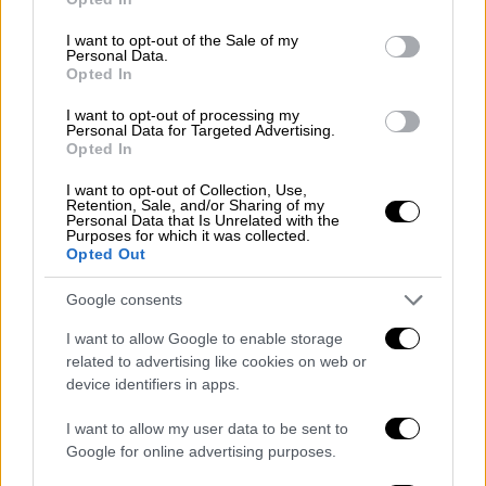
Ολλανδία
, ανακοίνωσε ο γενικός διευθυντής
use your data for below specified purposes in below Google
του
Παγκόσμιου Οργανισμού Υγείας.
consent section.
I want to opt-out of the Sale of my
Personal Data.
Opted In
Πιο ειδικά,
πρόκειται για δύο μέλη του
πληρώματος και έναν επιβάτη που
I want to opt-out of processing my
Personal Data for Targeted Advertising.
παρουσιάζουν συμπτώματα.
Opted In
I want to opt-out of Collection, Use,
ΔΙΑΒΑΣΤΕ ΕΠΙΣΗΣ
Retention, Sale, and/or Sharing of my
Personal Data that Is Unrelated with the
Purposes for which it was collected.
Κόσμος
|
06.05.2026 08:00
Opted Out
«Πλοίο φάντασμα» το
Google consents
κρουαζιερόπλοιο με τον χανταϊό: Στα
Κανάρια καταπλέει - Οι πρώτες
I want to allow Google to enable storage
εικόνες από το εσωτερικό του
related to advertising like cookies on web or
device identifiers in apps.
I want to allow my user data to be sent to
Google for online advertising purposes.
«Τρεις ασθενείς ύποπτοι ως κρούσματα του