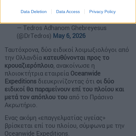
Netherlands.…
Data Deletion
Data Access
Privacy Policy
pic.twitter.com/olQBk6tdGk
— Tedros Adhanom Ghebreyesus
(@DrTedros)
May 6, 2026
Ταυτόχρονα, δύο ειδικοί λοιμωξιολόγοι από
την Ολλανδία
κατευθύνονται προς το
κρουαζιερόπλοιο
, ανακοίνωσε η
πλοιοκτήτρια εταιρεία
Oceanwide
Expeditions
διευκρινίζοντας ότι
οι δύο
ειδικοί θα παραμείνουν επί του πλοίου και
μετά τον απόπλου του
από το Πράσινο
Ακρωτήριο.
Ενας ακόμη «επαγγελματίας υγείας»
βρίσκεται επί του πλοίου, σύμφωνα με την
Oceanwide Expeditions.