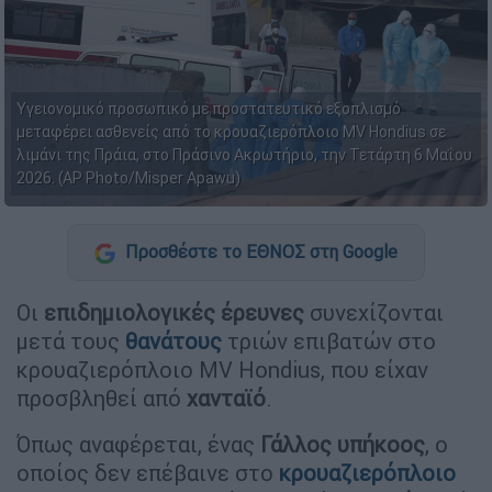
Υγειονομικό προσωπικό με προστατευτικό εξοπλισμό
μεταφέρει ασθενείς από το κρουαζιερόπλοιο MV Hondius σε
λιμάνι της Πράια, στο Πράσινο Ακρωτήριο, την Τετάρτη 6 Μαΐου
2026. (AP Photo/Misper Apawu)
Προσθέστε το ΕΘΝΟΣ στη Google
Οι
επιδημιολογικές
έρευνες
συνεχίζονται
μετά τους
θανάτους
τριών επιβατών στο
κρουαζιερόπλοιο MV Hondius, που είχαν
προσβληθεί από
χανταϊό
.
Όπως αναφέρεται, ένας
Γάλλος
υπήκοος
, ο
οποίος δεν επέβαινε στο
κρουαζιερόπλοιο