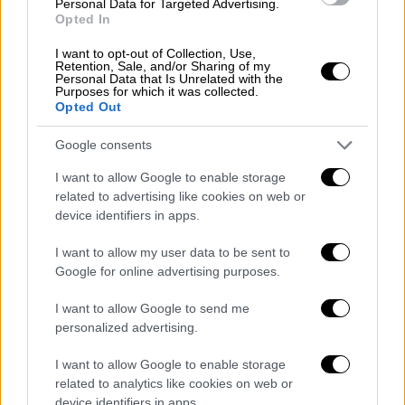
Personal Data for Targeted Advertising.
επιλογή που αντανακλά τη φιλοσοφία της
Opted In
εταιρείας να επενδύει στην προσπάθεια, την
I want to opt-out of Collection, Use,
αντοχή και τη συνεχή βελτίωση.
Retention, Sale, and/or Sharing of my
Personal Data that Is Unrelated with the
Purposes for which it was collected.
Opted Out
Google consents
I want to allow Google to enable storage
related to advertising like cookies on web or
device identifiers in apps.
I want to allow my user data to be sent to
Google for online advertising purposes.
I want to allow Google to send me
Arla PROTEIN
personalized advertising.
I want to allow Google to enable storage
related to analytics like cookies on web or
Η εκδήλωση ολοκληρώθηκε με την
device identifiers in apps.