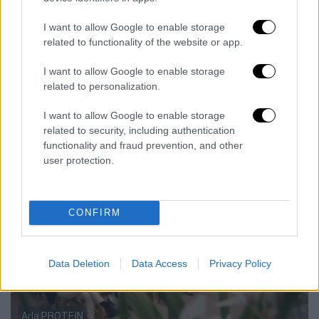
αποκλειστική - πρώτη προβολή του video
I want to allow Google to enable storage
της νέας καμπάνιας, μοιράζοντας με τους
related to functionality of the website or app.
παρευρισκόμενους το ουσιαστικό μήνυμα:
ότι η δύναμη να διεκδικείς το κάτι
I want to allow Google to enable storage
παραπάνω, είναι μια καθημερινή επιλογή που
related to personalization.
ανήκει σε όλους.
I want to allow Google to enable storage
related to security, including authentication
functionality and fraud prevention, and other
user protection.
CONFIRM
Data Deletion
Data Access
Privacy Policy
Arla PROTEIN