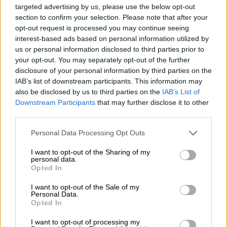
targeted advertising by us, please use the below opt-out
section to confirm your selection. Please note that after your
opt-out request is processed you may continue seeing
interest-based ads based on personal information utilized by
us or personal information disclosed to third parties prior to
your opt-out. You may separately opt-out of the further
disclosure of your personal information by third parties on the
IAB’s list of downstream participants. This information may
also be disclosed by us to third parties on the
IAB’s List of
Downstream Participants
that may further disclose it to other
third parties.
Please note that this website/app uses one or more Google
Personal Data Processing Opt Outs
Arla PROTEIN
services and may gather and store information including but
not limited to your visit or usage behaviour. You may click to
I want to opt-out of the Sharing of my
personal data.
grant or deny consent to Google and its third-party tags to
Στο ίδιο πλαίσιο, η
Arla Foods Hellas
Opted In
use your data for below specified purposes in below Google
διατηρεί σταθερή παρουσία στον χώρο του
consent section.
I want to opt-out of the Sale of my
αθλητισμού, στηρίζοντας τόσο μεγάλες
Personal Data.
Opted In
διοργανώσεις όσο και Έλληνες αθλητές με
διεθνείς διακρίσεις. Μια στρατηγική
I want to opt-out of processing my