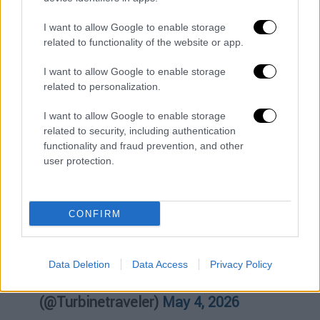
κλιμακοστάσιο»
Και πρόσθεσε πως
«Αν είχε
I want to allow Google to enable storage
χτυπήσει στα πλάγια, θα μπορούσε να
related to functionality of the website or app.
χτυπήσει κι άλλα διαμερίσματα, τα οποία
ήταν κατοικημένα.»
I want to allow Google to enable storage
related to personalization.
An Embraer EMB-721C Neiva (PT-
I want to allow Google to enable storage
EYT) crashed into a residential
related to security, including authentication
building in Belo Horizonte, Brazil,
functionality and fraud prevention, and other
shortly after takeoff from Pampulha
user protection.
Airport after the crew reportedly
declared climb performance issues.
Two people were killed while three
CONFIRM
survivors rescued
pic.twitter.com/KfGfRuk15V
Data Deletion
Data Access
Privacy Policy
— Turbine Traveller
(@Turbinetraveler)
May 4, 2026