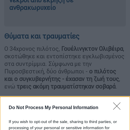
νεκροί από έκρηξη σε
ανθρακωρυχείο
Θύματα και τραυματίες
Ο 34χρονος πιλότος,
Γουέλινγκτον Ολιβέιρα
,
σκοτώθηκε και εντοπίστηκε εγκλωβισμένος
στα συντρίμμια. Σύμφωνα με την
Πυροσβεστική, δύο άνθρωποι -
ο πιλότος
και ο συγκυβερνήτης - έχασαν τη ζωή τους
,
ενώ
τρεις ακόμη τραυματίστηκαν σοβαρά
.
Σημειώνεται ότι κανένας από τους ενοίκους
Do Not Process My Personal Information
του κτιρίου δεν τραυματίστηκε.
#Brazil
: Footage captures the
If you wish to opt-out of the sale, sharing to third parties, or
processing of your personal or sensitive information for