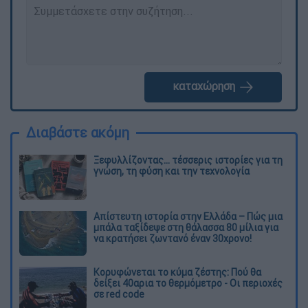
καταχώρηση
Διαβάστε ακόμη
Ξεφυλλίζοντας... τέσσερις ιστορίες για τη
γνώση, τη φύση και την τεχνολογία
Απίστευτη ιστορία στην Ελλάδα – Πώς μια
μπάλα ταξίδεψε στη θάλασσα 80 μίλια για
να κρατήσει ζωντανό έναν 30χρονο!
Κορυφώνεται το κύμα ζέστης: Πού θα
δείξει 40αρια το θερμόμετρο - Οι περιοχές
σε red code