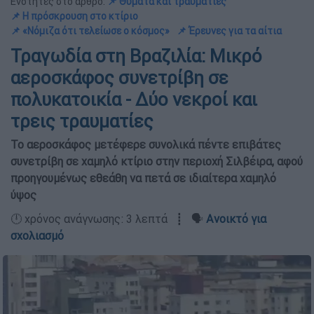
Ενότητες στο άρθρο:
📌 Θύματα και τραυματίες
📌 Η πρόσκρουση στο κτίριο
📌 «Νόμιζα ότι τελείωσε ο κόσμος»
📌 Έρευνες για τα αίτια
Τραγωδία στη Βραζιλία: Μικρό
αεροσκάφος συνετρίβη σε
πολυκατοικία - Δύο νεκροί και
τρεις τραυματίες
Το αεροσκάφος μετέφερε συνολικά πέντε επιβάτες
συνετρίβη σε χαμηλό κτίριο στην περιοχή Σιλβέιρα, αφού
προηγουμένως εθεάθη να πετά σε ιδιαίτερα χαμηλό
ύψος
🕛 χρόνος ανάγνωσης: 3 λεπτά ┋ 🗣️
Ανοικτό για
σχολιασμό