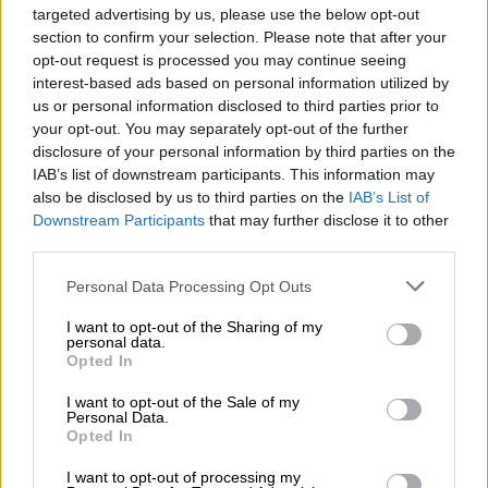
moment a single-engine plane
targeted advertising by us, please use the below opt-out
crashed into a building in Belo
section to confirm your selection. Please note that after your
Horizonte, near Pampulha Airport.
opt-out request is processed you may continue seeing
interest-based ads based on personal information utilized by
us or personal information disclosed to third parties prior to
Reports indicate four people were on
your opt-out. You may separately opt-out of the further
board, the pilot is believed to have
disclosure of your personal information by third parties on the
died at the scene, while three
IAB’s list of downstream participants. This information may
passengers were seriously injured.
also be disclosed by us to third parties on the
IAB’s List of
Downstream Participants
that may further disclose it to other
pic.twitter.com/dgRxW3uQrj
third parties.
— Wolverine Update
Please note that this website/app uses one or more Google
Personal Data Processing Opt Outs
(@W0lverineupdate)
May 4, 2026
services and may gather and store information including but
not limited to your visit or usage behaviour. You may click to
I want to opt-out of the Sharing of my
personal data.
Ανάμεσα στα θύματα βρίσκεται και ο
grant or deny consent to Google and its third-party tags to
Opted In
use your data for below specified purposes in below Google
36χρονος Φερνάντο Μορέιρα Σόουτο
, γιος
consent section.
I want to opt-out of the Sale of my
δημάρχου. Ο Σόουτο
αφήνει πίσω του
Personal Data.
σύζυγο και δύο παιδιά.
Σε ανακοίνωσή του, ο
Opted In
δήμος της Jequitinhonha κήρυξε τριήμερο
I want to opt-out of processing my