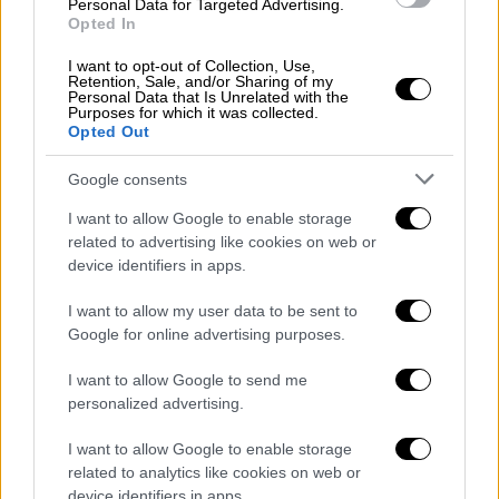
πένθος:
«Ο Δήμος εκφράζει την
Personal Data for Targeted Advertising.
Opted In
ευγνωμοσύνη του για τη στήριξη και την
αλληλεγγύη και στέκεται στο πλευρό της
I want to opt-out of Collection, Use,
Retention, Sale, and/or Sharing of my
οικογένειας για αυτή την ανεπανόρθωτη
Personal Data that Is Unrelated with the
Purposes for which it was collected.
απώλεια».
Opted Out
Η πρόσκρουση στο κτίριο
Google consents
Το αεροσκάφος ήταν μοντέλο
EMB-721C
,
I want to allow Google to enable storage
κατασκευής 1979. Ιδιοκτήτης του
related to advertising like cookies on web or
device identifiers in apps.
εμφανίζεται ο Φλάβιο Λουρέιρο Σαλγκέιρο.
Σύμφωνα με πληροφορίες, το μικρό
I want to allow my user data to be sent to
αεροσκάφος συνετρίβη σε χαμηλό κτίριο
Google for online advertising purposes.
στην περιοχή Σιλβέιρα, αφού προηγουμένως
I want to allow Google to send me
εθεάθη να πετά σε πολύ χαμηλό ύψος.
personalized advertising.
Ο υπολοχαγός Ραούλ της Πυροσβεστικής
I want to allow Google to enable storage
δήλωσε:
«Το αεροσκάφος προσέκρουσε
related to analytics like cookies on web or
μεταξύ τρίτου και τέταρτου ορόφου, στο
device identifiers in apps.