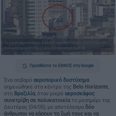
Το μικρό αεροσκάφος λίγα δευτερόλεπτα πριν πέσει πάνω σε
πολυκατοικία στη Βραζιλία (Screenshot from X)
Προσθέστε το ΕΘΝΟΣ στη Google
Ένα σοβαρό
αεροπορικό δυστύχημα
σημειώθηκε στο κέντρο της
Belo Horizonte
,
στη
Βραζιλία
, όταν μικρό
αεροσκάφος
συνετρίβη σε πολυκατοικία
το μεσημέρι της
Δευτέρας (04/05), με αποτέλεσμα
δύο
άνθρωποι να χάσουν τη ζωή τους και να