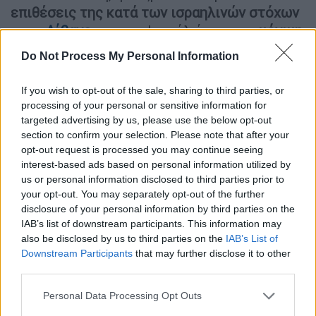
επιθέσεις της κατά των ισραηλινών στόχων
στον
Λίβανο
και στο Ισραήλ ήταν μια «
μόνιμη
απάντηση
στις συνεχιζόμενες παραβιάσεις
Do Not Process My Personal Information
της εκεχειρίας από τον εχθρό
ήδη από την
πρώτη ημέρα
της ανακοίνωσης της
If you wish to opt-out of the sale, sharing to third parties, or
προσωρινής εκεχειρίας».
processing of your personal or sensitive information for
targeted advertising by us, please use the below opt-out
section to confirm your selection. Please note that after your
ΔΙΑΒΑΣΤΕ ΕΠΙΣΗΣ
opt-out request is processed you may continue seeing
interest-based ads based on personal information utilized by
Κόσμος
|
25.04.2026 17:15
us or personal information disclosed to third parties prior to
«Σπάνε» ξανά την κατάπαυση πυρός
your opt-out. You may separately opt-out of the further
disclosure of your personal information by third parties on the
οι Ισραηλινοί στον Λίβανο - Τέσσερις
IAB’s list of downstream participants. This information may
νεκροί μετά τις νέες επιθέσεις
also be disclosed by us to third parties on the
IAB’s List of
Downstream Participants
that may further disclose it to other
third parties.
Κόσμος
|
26.04.2026 07:50
Λίβανος: 6 νεκροί από ισραηλινά
Please note that this website/app uses one or more Google
Personal Data Processing Opt Outs
πλήγματα - Εντολή Νετανιάχου για
services and may gather and store information including but