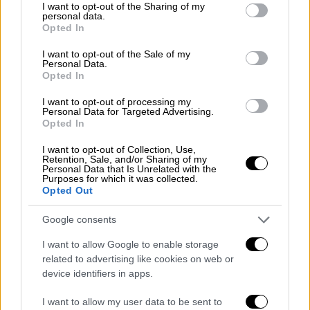
not limited to your visit or usage behaviour. You may click to
I want to opt-out of the Sharing of my
«σφοδρές» επιθέσεις παρά την
personal data.
grant or deny consent to Google and its third-party tags to
εκεχειρία
Opted In
use your data for below specified purposes in below Google
consent section.
I want to opt-out of the Sale of my
Personal Data.
Opted In
Οι παραβιάσεις αυτές «θα βρουν απέναντί
I want to opt-out of processing my
Personal Data for Targeted Advertising.
τους την
απάντηση και την αντίσταση
» της
Opted In
Χεζμπολάχ που είναι «έτοιμη να
υπερασπιστεί το έδαφός της και τον λαό
I want to opt-out of Collection, Use,
Retention, Sale, and/or Sharing of my
της
», προσθέτει σε ανακοίνωση.
Personal Data that Is Unrelated with the
Purposes for which it was collected.
Opted Out
Νέος κύκλος ισραηλινών επιθέσεων
στον Λίβανο
Google consents
I want to allow Google to enable storage
Νωρίτερα, το λιβανικό πρακτορείο
related to advertising like cookies on web or
ειδήσεων Ani μετέδωσε ότι
ο ισραηλινός
device identifiers in apps.
στρατός ξεκίνησε τις επιθέσεις κατά
στόχων στον νότιο Λίβανο
, λίγη ώρα αφού
I want to allow my user data to be sent to