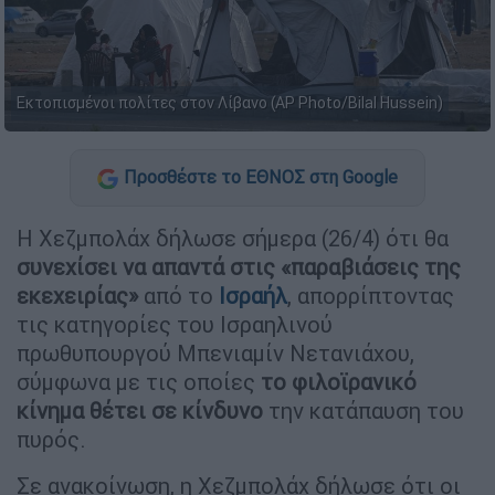
Εκτοπισμένοι πολίτες στον Λίβανο (AP Photo/Bilal Hussein)
Προσθέστε το ΕΘΝΟΣ στη Google
Η Χεζμπολάχ δήλωσε σήμερα (26/4) ότι θα
συνεχίσει να απαντά στις «παραβιάσεις της
εκεχειρίας»
από το
Ισραήλ
, απορρίπτοντας
τις κατηγορίες του Ισραηλινού
πρωθυπουργού Μπενιαμίν Νετανιάχου,
σύμφωνα με τις οποίες
το φιλοϊρανικό
κίνημα θέτει σε κίνδυνο
την κατάπαυση του
πυρός.
Σε ανακοίνωση, η Χεζμπολάχ δήλωσε ότι οι