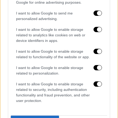
Google for online advertising purposes.
εξέδωσε
επείγουσα ειδοποίηση προς τους
κατοίκους επτά χωριών
που βρίσκονται
I want to allow Google to send me
βορείως του ποταμού Λιτάνι να
personalized advertising.
απομακρυνθούν. «Ισραηλινά πολεμικά
I want to allow Google to enable storage
αεροσκάφη πραγματοποίησαν επιδρομή κατά
related to analytics like cookies on web or
του Κφαρ Τιμπνίτ», ενός από τα επτά χωριά
device identifiers in apps.
που αφορούσε η ανακοίνωση της Τσαχάλ,
μετέδωσε το Ani προσθέτοντας ότι
I want to allow Google to enable storage
related to functionality of the website or app.
υπάρχουν πληροφορίες για θύματα
.
I want to allow Google to enable storage
Σύμφωνα με τους
όρους της εκεχειρίας
η
related to personalization.
οποία ετέθη σε ισχύ στις
17 Απριλίου
, το
Ισραήλ επιφυλάσσεται του δικαιώματος να
I want to allow Google to enable storage
πλήττει την οργάνωση Χεζμπολάχ
.
related to security, including authentication
functionality and fraud prevention, and other
Παράλληλα, ο
ισραηλινός στρατός
user protection.
ανακοίνωσε ότι
ένας στρατιώτης
σκοτώθηκε
στις επιχειρήσεις στον νότιο