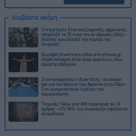
Διαβάστε ακόμη
O στρατηγός ήταν σχιζοφρενής, εμμονικός,
πλησίαζε τα 75 όταν τον αντάμωσε η δόξα –
Εκείνος που άλλαξε την πορεία της
Ιστορίας!
Ελισάβετ Κωνσταντινίδου στο ethnos.gr:
«Κάθε πόλεμος είναι ένας εμφύλιος, όλοι
είμαστε αδέλφια»
Στον εισαγγελέα ο ιδιοκτήτης του beach
bar για τον θάνατο του 4χρονου στην Πάρο -
Στο «μικροσκόπιο» ο ρόλος του
ναυαγοσώστη
Τουρνάς: Πάνω από 400 πυρκαγιές σε 10
ημέρες - «Το 90% των πυρκαγιών οφείλεται
σε αμέλεια»