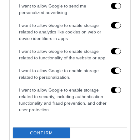
I want to allow Google to send me
personalized advertising.
Τι δείχνουν τα στοιχεία
I want to allow Google to enable storage
related to analytics like cookies on web or
Τα
στοιχεία που έχουν συγκεντρώσει οι
device identifiers in apps.
ανακριτές
, ωστόσο, δείχνουν μια
I want to allow Google to enable storage
διαφορετική εικόνα
για τις ώρες που
related to functionality of the website or app.
ακολούθησαν το έγκλημα.
I want to allow Google to enable storage
Η
παρέα των τεσσάρων νεαρών
φέρεται να
related to personalization.
απομονώθηκε σε ένα δωμάτιο ξενοδοχείου,
I want to allow Google to enable storage
όπου
συζήτησαν εκτενώς
το τι είχε συμβεί.
related to security, including authentication
Εκεί κατανάλωσαν φαγητό και ποτό,
functionality and fraud prevention, and other
διανυκτέρευσαν και το επόμενο πρωί
user protection.
αναχώρησαν για τις κατοικίες τους σαν να
μην υπήρχε κανένα πρόβλημα. Αυτή η
συλλογική αντίδραση
έπεισε τις διωκτικές
CONFIRM