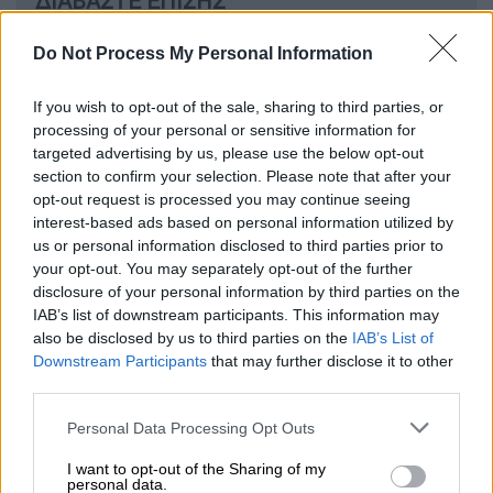
ΔΙΑΒΑΣΤΕ ΕΠΙΣΗΣ
Ελλάδα
|
25.04.2026 10:14
Do Not Process My Personal Information
«Άφησέ με, έχω προχωρήσει»: Το πριν
και το μετά του εγκλήματος στον
If you wish to opt-out of the sale, sharing to third parties, or
Άγιο Δημήτριο
processing of your personal or sensitive information for
targeted advertising by us, please use the below opt-out
section to confirm your selection. Please note that after your
Ελλάδα
|
25.04.2026 20:50
opt-out request is processed you may continue seeing
interest-based ads based on personal information utilized by
Δολοφονία στον Άγιο Δημήτριο:
us or personal information disclosed to third parties prior to
Προθεσμία να απολογηθεί έλαβε ο
your opt-out. You may separately opt-out of the further
δράστης - «Ήταν η πρώτη της αγάπη»
disclosure of your personal information by third parties on the
IAB’s list of downstream participants. This information may
also be disclosed by us to third parties on the
IAB’s List of
Downstream Participants
that may further disclose it to other
third parties.
Μάλιστα, περιέγραψε πώς
η κατάσταση
ξέφυγε γρήγορα
από τον έλεγχο και ότι όταν
Please note that this website/app uses one or more Google
Personal Data Processing Opt Outs
τα αίματα άναψαν και ξεκίνησε η συμπλοκή,
services and may gather and store information including but
not limited to your visit or usage behaviour. You may click to
I want to opt-out of the Sharing of my
τράβηξε το μαχαίρι
. Στην προσπάθειά του να
personal data.
grant or deny consent to Google and its third-party tags to