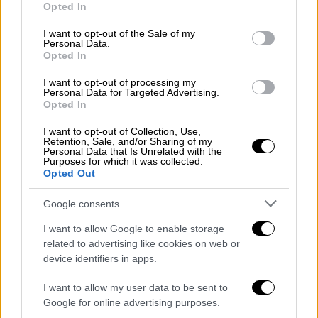
ελαφρύνει τη θέση του, ξεκαθάρισε ότι
δεν
Opted In
use your data for below specified purposes in below Google
έχει καμία σχέση με ναρκωτικές ουσίες
,
consent section.
I want to opt-out of the Sale of my
ανέφερε πως
μετανιώνει βαθύτατα
για την
Personal Data.
Opted In
κατάληξη και στάθηκε στο γεγονός ότι
παραδόθηκε αυτοβούλως
.
I want to opt-out of processing my
Personal Data for Targeted Advertising.
Opted In
Πλέον
αναμένεται να απολογηθεί
επίσημα το
πρωί της Τρίτης (28/4), παραμένοντας μέχρι
I want to opt-out of Collection, Use,
Retention, Sale, and/or Sharing of my
τότε
υπό κράτηση στη ναυτική βάση του
Personal Data that Is Unrelated with the
Purposes for which it was collected.
Σκαραμαγκά
.
Opted Out
Google consents
I want to allow Google to enable storage
related to advertising like cookies on web or
device identifiers in apps.
I want to allow my user data to be sent to
Google for online advertising purposes.