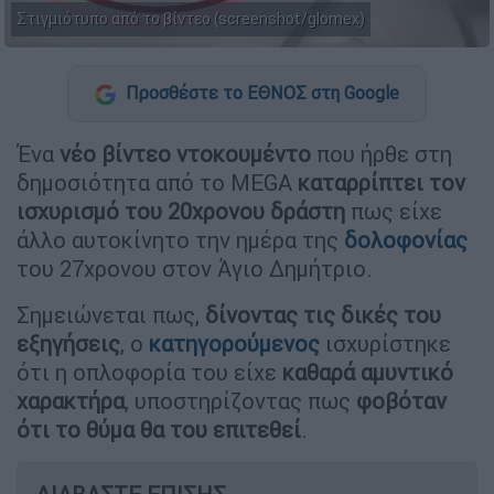
Στιγμιότυπο από το βίντεο (screenshot/glomex)
Προσθέστε το ΕΘΝΟΣ στη Google
Ένα
νέο βίντεο ντοκουμέντο
που ήρθε στη
δημοσιότητα από το MEGA
καταρρίπτει τον
ισχυρισμό του 20χρονου δράστη
πως είχε
άλλο αυτοκίνητο την ημέρα της
δολοφονίας
του 27χρονου στον Άγιο Δημήτριο.
Σημειώνεται πως,
δίνοντας τις δικές του
εξηγήσεις
, ο
κατηγορούμενος
ισχυρίστηκε
ότι η οπλοφορία του είχε
καθαρά αμυντικό
χαρακτήρα
, υποστηρίζοντας πως
φοβόταν
ότι το θύμα θα του επιτεθεί
.