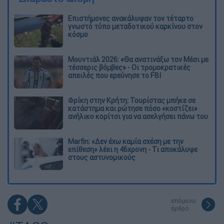
Επιστήμονες ανακάλυψαν τον τέταρτο
γνωστό τύπο μεταδοτικού καρκίνου στον
κόσμο
Μουντιάλ 2026: «Θα ανατινάξω τον Μέσι με
τέσσερις βόμβες» - Οι τρομοκρατικές
απειλές που ερεύνησε το FBI
Φρίκη στην Κρήτη: Τουρίστας μπήκε σε
κατάστημα και ρώτησε πόσο «κοστίζει»
ανήλικο κορίτσι για να ασελγήσει πάνω του
Marfin: «Δεν έχω καμία σχέση με την
επίθεση» λέει η 46χρονη - Τι αποκάλυψε
στους αστυνομικούς
επόμενο
άρθρο