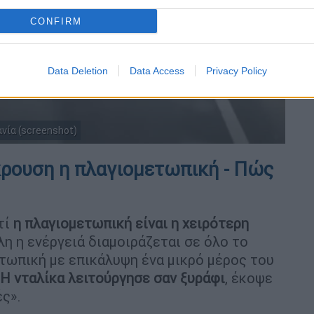
CONFIRM
Data Deletion
Data Access
Privacy Policy
νία (screenshot)
γκρουση η πλαγιομετωπική - Πώς
τί
η πλαγιομετωπική είναι η χειρότερη
η η ενέργειά διαμοιράζεται σε όλο το
τωπική με επικάλυψη ένα μικρό μέρος του
Η νταλίκα λειτούργησε σαν ξυράφι
, έκοψε
ές».