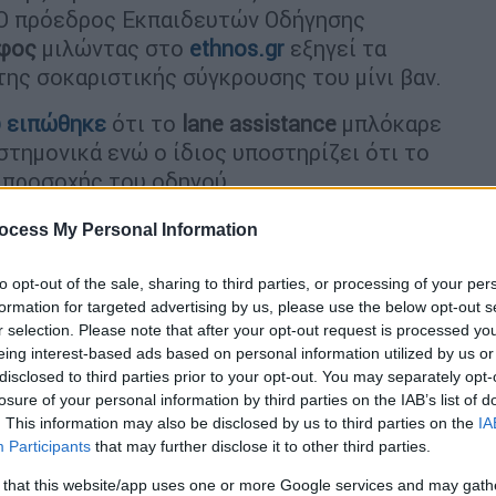
. Ο πρόεδρος Εκπαιδευτών Οδήγησης
φος
μιλώντας στο
ethnos.gr
εξηγεί τα
 της σοκαριστικής σύγκρουσης του μίνι βαν.
υ ειπώθηκε
ότι το
lane assistance
μπλόκαρε
στημονικά ενώ ο ίδιος υποστηρίζει ότι το
η προσοχής του οδηγού.
ocess My Personal Information
to opt-out of the sale, sharing to third parties, or processing of your per
formation for targeted advertising by us, please use the below opt-out s
της τραγωδίας στη Ρουμανία, η
r selection. Please note that after your opt-out request is processed y
 μαρτυρία για το τιμόνι
eing interest-based ads based on personal information utilized by us or
disclosed to third parties prior to your opt-out. You may separately opt-
losure of your personal information by third parties on the IAB’s list of
. This information may also be disclosed by us to third parties on the
IA
Participants
that may further disclose it to other third parties.
 that this website/app uses one or more Google services and may gath