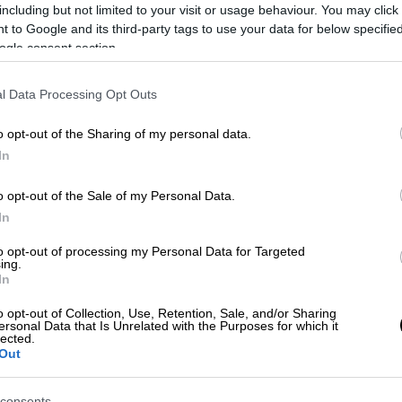
including but not limited to your visit or usage behaviour. You may click 
κά ότι μπλόκαρε το
lane assistance
. Το lane
 to Google and its third-party tags to use your data for below specifi
ρ που ελέγχει αν το όχημα υπερβαίνει τη
ogle consent section.
ίται και επαναφέρει τον οδηγό στη λωρίδα
υπάρχει περίπτωση να μπλοκάρει» εξηγεί ο κ.
l Data Processing Opt Outs
o opt-out of the Sharing of my personal data.
ρίπτωση
που εξετάζουμε είναι αν υπήρχε
In
τιχο. Όταν σκάει το λάστιχο, επειδή η
α γίνεται μια βίαια μετατόπιση του
o opt-out of the Sale of my Personal Data.
ριβή.
In
ου ανέμου, οι οποίες ενδέχεται να μετακινεί
to opt-out of processing my Personal Data for Targeted
ing.
όστρωμα και στην προσπάθεια του ο οδηγός
In
τή την άστοχη ενέργεια να στρίψει
o opt-out of Collection, Use, Retention, Sale, and/or Sharing
ersonal Data that Is Unrelated with the Purposes for which it
lected.
Out
ς, είναι να διασπάστηκε η προσοχή του
βλέμμα του δεξιά αλλά είχε κρατήσει το
consents