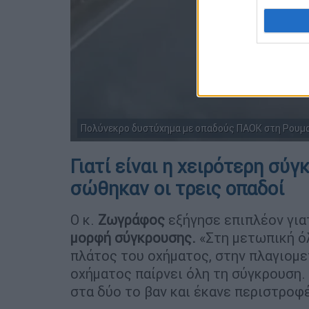
Πολύνεκρο δυστύχημα με οπαδούς ΠΑΟΚ στη Ρουμα
Γιατί είναι η χειρότερη σύ
σώθηκαν οι τρεις οπαδοί
Ο κ.
Ζωγράφος
εξήγησε επιπλέον για
μορφή σύγκρουσης.
«Στη μετωπική όλ
πλάτος του οχήματος, στην πλαγιομε
οχήματος παίρνει όλη τη σύγκρουση.
στα δύο το βαν και έκανε περιστροφ