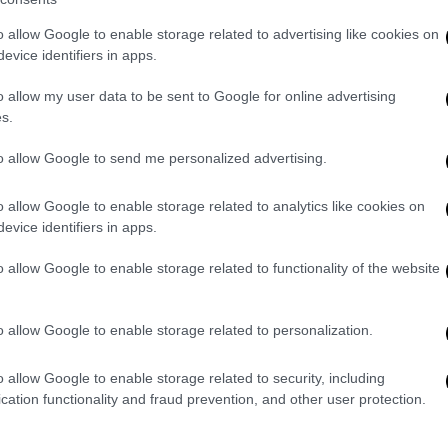
όταν διαπίστωσε ή του φώναξε κάποιος ότι
αριστερά. Γιατί το αδιανόητο είναι ότι ενώ
o allow Google to enable storage related to advertising like cookies on
πήκε κανονικά δεξιά, κάποια στιγμή
evice identifiers in apps.
δημιουργηθεί η πλαγιομετωπική με
o allow my user data to be sent to Google for online advertising
s.
to allow Google to send me personalized advertising.
o allow Google to enable storage related to analytics like cookies on
evice identifiers in apps.
o allow Google to enable storage related to functionality of the website
o allow Google to enable storage related to personalization.
o allow Google to enable storage related to security, including
cation functionality and fraud prevention, and other user protection.