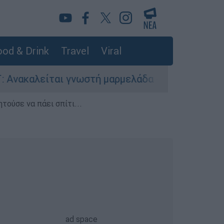
od & Drink
Travel
Viral
γνωστή μαρμελάδα - Κίνδυνος θραύσης στη συσκ
τούσε να πάει σπίτι...