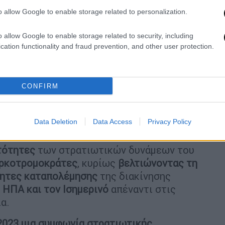
o allow Google to enable storage related to personalization.
ρα την
άφιξη του προσωπικού της
o allow Google to enable storage related to security, including
«για μια προσωρινή επιχείρηση με την
cation functionality and fraud prevention, and other user protection.
στη Μάντα», στα παράλια του Ειρηνικού.
Δε
ς,
ούτε για πόσο διάστημα
θα παραμείνουν
CONFIRM
υνας του Ισημερινού
ανακοίνωσε ότι
ραν
«υλικό στρατιωτικής φύσης»
έφτασαν
Data Deletion
Data Access
Privacy Policy
ατότητες
των στρατιωτικών δυνάμεων του
αρκοτρομοκράτες
, κυρίως
βελτιώνοντας τη
τητες καταπολέμησης
της διακίνησης
 ΗΠΑ και τον Ισημερινό
απέναντι στις
α.
2023 μια συμφωνία στρατιωτικής