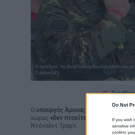
Ο πρόεδρος της Βενεζουέλα, Νικολάς Μαδούρο, με 
Cubillos/AP)
Προσθέστε
Do Not Pr
Ο
υπουργός Άμυνας
της
Βενεζουέλας
χώρας
«δεν πτοείται»
από τις
«αλαζο
If you wish 
Ντόναλντ Τραμπ.
sensitive in
confirm you