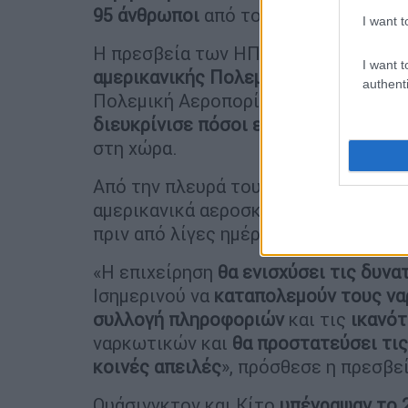
95 άνθρωποι
από τον Σεπτέμβριο.
I want t
Η πρεσβεία των ΗΠΑ χαιρέτισε σήμε
I want t
αμερικανικής Πολεμικής Αεροπορίας
authenti
Πολεμική Αεροπορία του Ισημερινού 
διευκρίνισε πόσοι είναι
οι στρατιώτε
στη χώρα.
Από την πλευρά του, το
υπουργείο Άμ
αμερικανικά αεροσκάφη που μετέφε
πριν από λίγες ημέρες στη χώρα.
«Η επιχείρηση
θα ενισχύσει τις δυν
Ισημερινού να
καταπολεμούν τους ν
συλλογή πληροφοριών
και τις
ικανό
ναρκωτικών και
θα προστατεύσει τις
κοινές απειλές
», πρόσθεσε η πρεσβεί
Ουάσινγκτον και Κίτο
υπέγραψαν το 