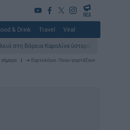
ood & Drink
Travel
Viral
ρεια Καρολίνα ύστερα από πυροβολισμούς: Νεκ
 σήμερα
|
➔ Εορτολόγιο: Ποιοι γιορτάζουν