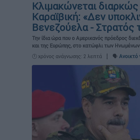
Κλιμακώνεται διαρκώς 
Καραϊβική: «Δεν υποκλι
Βενεζούελα - Στρατός 
Την ίδια ώρα που ο Αμερικανός πρόεδρος διεκ
και της Ευρώπης, στο κατώφλι των Ηνωμένων 
🕛 χρόνος ανάγνωσης: 2 λεπτά ┋ 🗣️
Ανοικτό 