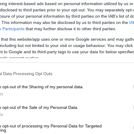
οινώσει
«πλήρη αποκλεισμό» κατά
eing interest-based ads based on personal information utilized by us or
κυρώσεις και
ταξιδεύουν προς ή από τη
disclosed to third parties prior to your opt-out. You may separately opt-
losure of your personal information by third parties on the IAB’s list of
. This information may also be disclosed by us to third parties on the
IA
Participants
that may further disclose it to other third parties.
 that this website/app uses one or more Google services and may gath
including but not limited to your visit or usage behaviour. You may click 
 to Google and its third-party tags to use your data for below specifi
τινική Αμερική ο Τραμπ: Νέες απειλές
ogle consent section.
α θα ξεκινήσουν χερσαίες επιθέσεις»
l Data Processing Opt Outs
o opt-out of the Sharing of my personal data.
ακηρύσσει τη Βενεζουέλα «ξένη
In
ιβάλλει ναυτικό αποκλεισμό
o opt-out of the Sale of my Personal Data.
In
to opt-out of processing my Personal Data for Targeted
στον πρόεδρό της ότι οι
θρασύτατες και
ing.