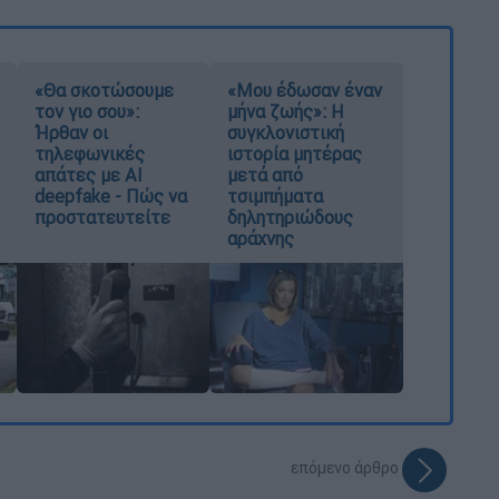
«Θα σκοτώσουμε
«Μου έδωσαν έναν
τον γιο σου»:
μήνα ζωής»: Η
Ήρθαν οι
συγκλονιστική
τηλεφωνικές
ιστορία μητέρας
απάτες με AI
μετά από
deepfake - Πώς να
τσιμπήματα
προστατευτείτε
δηλητηριώδους
αράχνης
επόμενο άρθρο