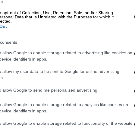
ύν», δήλωσε ο Βλαντιμίρ Παντρίνο,
In
ού
.
o opt-out of Collection, Use, Retention, Sale, and/or Sharing
ersonal Data that Is Unrelated with the Purposes for which it
δεν είναι διαπραγματεύσιμη
, ούτε
lected.
Out
ο υπουργός Άμυνας.
Ισημερινό
consents
o allow Google to enable storage related to advertising like cookies on
ουσα Κίτο
ανακοίνωσε σήμερα (17/12) ότι
evice identifiers in apps.
ναντίον της
διακίνησης ναρκωτικών
στον
 στρατιώτες
στο πλαίσιο μιας
διμερούς
o allow my user data to be sent to Google for online advertising
s.
δύο χωρών.
to allow Google to send me personalized advertising.
στον Ισημερινό συμβαίνει ενώ οι ΗΠΑ
ρι
σημαντικές
ναυτικές δυνάμεις στην
o allow Google to enable storage related to analytics like cookies on
υ προέρχονταν από τη Βενεζουέλα,
evice identifiers in apps.
ων ναρκωτικών
. Εμπειρογνώμονες, μη
ατούχοι του ΟΗΕ
αμφισβητούν τη
o allow Google to enable storage related to functionality of the website
ν
στις οποίες
έχουν σκοτωθεί τουλάχιστον