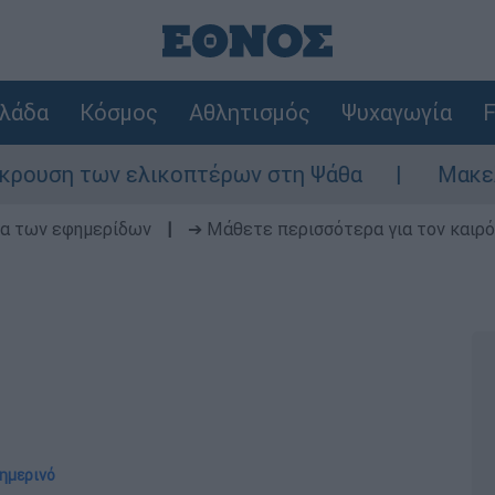
λάδα
Κόσμος
Αθλητισμός
Ψυχαγωγία
F
ων ελικοπτέρων στη Ψάθα
Μακελειό στη Βό
δα των εφημερίδων
|
➔ Μάθετε περισσότερα για τον καιρό
σημερινό