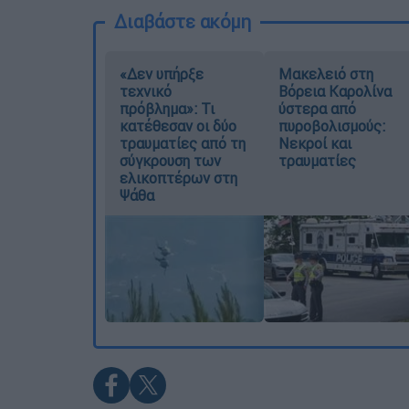
Διαβάστε ακόμη
«Δεν υπήρξε
Μακελειό στη
τεχνικό
Βόρεια Καρολίνα
πρόβλημα»: Τι
ύστερα από
κατέθεσαν οι δύο
πυροβολισμούς:
τραυματίες από τη
Νεκροί και
σύγκρουση των
τραυματίες
ελικοπτέρων στη
Ψάθα